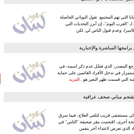
 التي تهم المجتمع. تقول النوباني الحاصلة
لـ "العرب اليوم"، إن أبرز التحديات التي
ميرا، وعدم قبول الناس لي, لكن
د برامجها المباشرة والإخبارية
 وأرجع المصدر، الذي فضّل عدم ذكر اسمه، في
استمرار في تدخل الأفراد القائمين على حماية
شة التي قسمت ظهر البعير هو...
المزيد
قتحم مباني صحف عراقية
إلى مستشفى قريب لتلقي العلاج، فيما سرق
لحة أخرى، اقتحمت مقر صحيفة "الناس" في
د الذي تعرض لاعتداء آخر بنفس