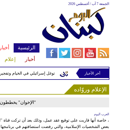
الجمعة 7 آب / أغسطس 2026
الرئيسية
أخبار
أخبار
إعلام
أخر الأخبار
ّرة إسرائيلية في رب ثلاثين
توغل إسرائيلي في الخيام وتفجيرات ب
الإعلام وروّاده
"الإخوان" يخططون ل
العرب اليوم
، خاصة أنها قاربت على توقيع عقد عمل، وذلك بعد أن تركت قناة "
بعض الشخصيات الإسلامية، والتي رفضت استضافتهم في برنامجها