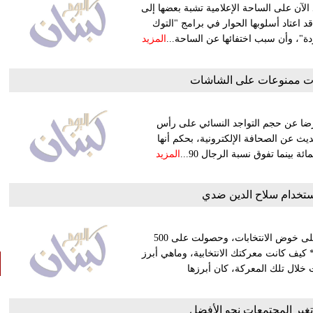
الآن على الساحة الإعلامية تشبة بعضها إلى
د اعتاد أسلوبها الحوار في برامج "التوك
ة"، وأن سبب اختفائها عن الساحة...
المزيد
ات ممنوعات على الشاشات
الرضا عن حجم التواجد النسائي على رأس
ديث عن الصحافة الإلكترونية، بحكم أنها
المزيد
استخدام سلاح الدين ضدي
من مؤسسة ليست ذات كتلة تصويتة كبيرة، ولكنها البعض شجعها على خوض الانتخابات، وحصولت على 500
 كيف كانت معركتك الانتخابية، وماهي أبرز
خلال تلك المعركة، كان أبرزها
تغير المجتمعات نحو الأفضل