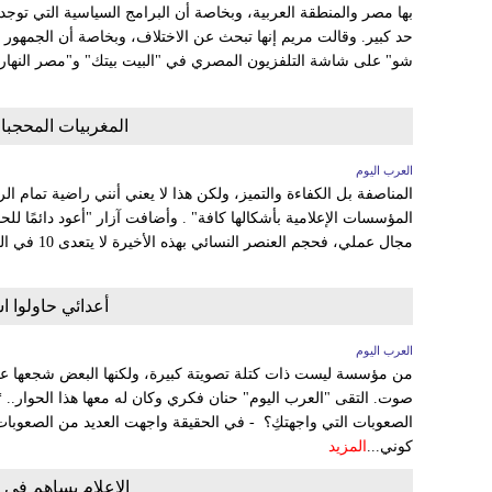
بها مصر والمنطقة العربية، وبخاصة أن البرامج السياسية التي توجد 
حد كبير. وقالت مريم إنها تبحث عن الاختلاف، وبخاصة أن الجمهور ق
شو" على شاشة التلفزيون المصري في "البيت بيتك" و"مصر النهارد
المغربيات المحجب
العرب اليوم
المناصفة بل الكفاءة والتميز، ولكن هذا لا يعني أنني راضية تمام 
المؤسسات الإعلامية بأشكالها كافة" . وأضافت آزار "أعود دائمًا للح
مجال عملي، فحجم العنصر النسائي بهذه الأخيرة لا يتعدى 10 في المائة بينما تفوق نسبة الرجال 90...
أعدائي حاولوا 
العرب اليوم
صوت. التقى "العرب اليوم" حنان فكري وكان له معها هذا الحوار.. *
الصعوبات التي واجهتكِ؟ - في الحقيقة واجهت العديد من الصعوبات 
كوني...
المزيد
الإعلام يساهم في 