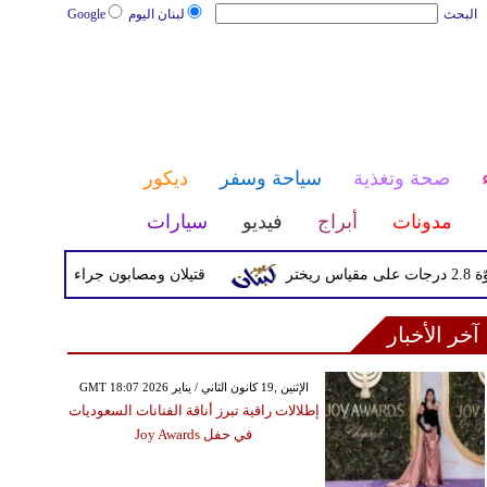
البحث
لبنان اليوم
Google
صحة وتغذية
سياحة وسفر
ديكور
مدونات
أبراج
فيديو
سيارات
قتيلان ومصابون جراء 14 غارة إسرائيلية على شرق وجنوب لبنان
آخر الأخبار
GMT 18:07 2026 الإثنين ,19 كانون الثاني / يناير
إطلالات راقية تبرز أناقة الفنانات السعوديات
في حفل Joy Awards