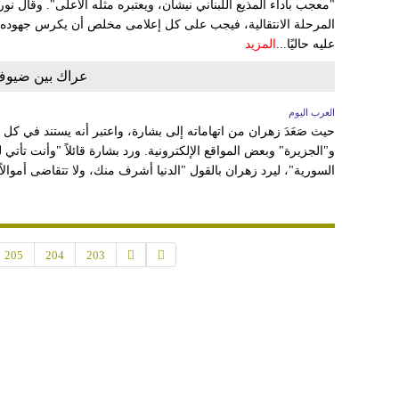
"معجب بأداء المذيع اللبناني نيشان، ويعتبره مثله الأعلى". وقال نو
المرحلة الانتقالية، فيجب على كل إعلامى مخلص أن يكرس جهوده لل
عليه حاليًا...
المزيد
عراك بين ضيوف ش
العرب اليوم
حيث صَعَدَ زهران من اتهاماته إلى بشارة، واعتبر أنه يستند في كل
و"الجزيرة" وبعض المواقع الإلكترونية. ورد بشارة قائلاً "وأنت تأتي 
السورية"، ليرد زهران بالقول "الدنيا أشرف منك، ولا تتقاضى أموالاً،
205
204
203