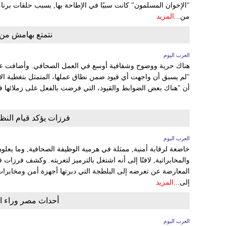
"الإخوان المسلمون" كانت سببًا في الإطاحة بها, بسبب حلقات برن
من...
المزيد
نتمتع بهامش من 
العرب اليوم
هناك حرية ووضوح وشفافية أوسع في العمل الصحافي. وأضافت عكي
"لم يسبق أن واجهت أي قيود ضمن نطاق عملها، المتمثل بتغطية ال
أن "هناك بعض الضوابط والقيود، التي فرضت بالفعل على زملائها ف
فرزات يؤكد قيام النظا
العرب اليوم
خاضعة لرقابة أمنية, ممثلة في هرمية الوظيفة الصحافية, وما يعلوها
والمخابراتية, لافتًا إلى أنه اشتغل بالترميز لتعريته. وكشف فرزات
المعارضة عن تعرضه إلى البلطجة التي دبرتها أجهزة أمن ومخابرات ا
إلى...
المزيد
أحداث مصر وراء اخ
العرب اليوم