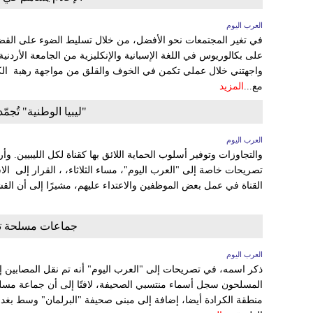
العرب اليوم
في تغير المجتمعات نحو الأفضل، من خلال تسليط الضوء على القضايا
على بكالوريوس في اللغة الإسبانية والإنكليزية من الجامعة الأردنية 
واجهتني خلال عملي تكمن في الخوف والقلق من مواجهة رهبة الكا
مع...
المزيد
"ليبيا الوطنية" تُجمّ
العرب اليوم
والتجاوزات وتوفير أسلوب الحماية اللائق بها كقناة لكل الليبيين.
تصريحات خاصة إلى "العرب اليوم"، مساء الثلاثاء، ، القرار إلى ال
القناة في عمل بعض الموظفين والاعتداء عليهم، مشيرًا إلى أن الق
جماعات مسلحة ت
العرب اليوم
ذكر اسمه، في تصريحات إلى "العرب اليوم" أنه تم نقل المصابين 
المسلحون سجل أسماء منتسبي الصحيفة، لافتًا إلى أن جماعة مس
منطقة الكرادة أيضا، إضافة إلى مبنى صحيفة "البرلمان" وسط بغدا