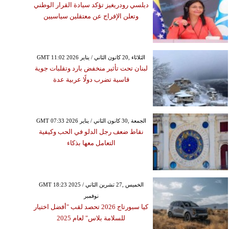
ديلسي رودريغيز تؤكد سيادة القرار الوطني
وتعلن الإفراج عن معتقلين سياسيين
GMT 11:02 2026 الثلاثاء ,20 كانون الثاني / يناير
لبنان تحت تأثير منخفض بارد وتقلبات جوية
قاسية تضرب دولًا عربية عدة
GMT 07:33 2026 الجمعة ,30 كانون الثاني / يناير
نقاط ضعف رجل الدلو في الحب وكيفية
التعامل معها بذكاء
GMT 18:23 2025 الخميس ,27 تشرين الثاني /
نوفمبر
كيا سبورتاج 2026 تحصد لقب "أفضل اختيار
للسلامة بلاس" لعام 2025