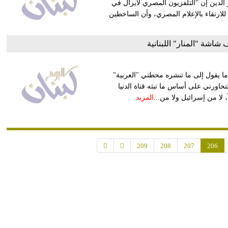
ر الدين إن "التلفزيون المصري لايزال في
ارتقاء بالإعلام المصري، وأن الساخطين
اشة "المنار" اللبنانية
 ما يقول إلى ما تنشره محطتي "العربية"
لتحاورني على أساس ما تبثه قناة الدنيا
 لا من إسرائيل ولا من...
المزيد
209
208
207
206