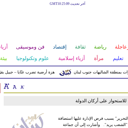
آخر تحديث GMT10:25:09
عاجلة
رياضة
ثقافة
إقتصاد
فن وموسيقى
أزياء
تعليم
مرأة
أزياء إسلامية
علوم وتكنولوجيا
بيئة
منطقة الشاليهات جنوب لبنان
هزة أرضية تضرب عنّايا – جبيل بقوّة 2.8 درجات على مقياس ريختر
لاستحواز على أركان الدولة
التحرير" بسبب فرض الإدارة عليها استضافة
 "الشعب يريد". وأشارت إلى أن جماعة