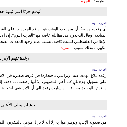
الطريقة...
المزيد
أتوقع حربًا إسرائيلية
العرب اليوم
أي وقت، موضحًا أن من يحدد الوقت هو الواقع المفروض على الش
المتابعة. وقال الدحدوح في مقابلة خاصة مع "العرب اليوم": إن ال
الإعلامي الفلسطيني ليست كافية، بسبب عدم وجود المعدات الصحافي
الكبيرة، وذلك بسبب...
المزيد
رغدة تتهم الإبرا
العرب اليوم
رغدة ببلاغ اتهمت فيه الإبراشي باحتجازها في غرفة صغيرة في الاستود
على تسجيل جزء ثانٍ كما أعلن للجمهور، إلا أنها رفضت، ما دفعه إل
ونافذتها الوحيدة مغلقة. وأشارت رغدة إلى أن الإبراشي احتجزها
نيشان مثلي الأعلى 
العرب اليوم
من صعوبة الإنتاج وتوفير موارد، إلا أنه لا يزال مؤمن بالتلفزيون ال