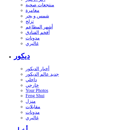
منتجعات صحية
مغامرة
شمس و بحر
تزلج
أشهر المطاعم
أفخم الفنادق
مدونات
غاليري
ديكور
أخبار الديكور
جديد عالم الديكور
داخلي
خارجي
Your Photos
Feng Shui
منزل
مقابلات
مدونات
غاليري