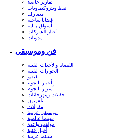
تقارير خاصة
نفط وبتروكيماويات
مصارف
قضايا ساخنة
أسواق مالية
أخبار الشركات
مدونات
فن وموسيقى
القضايا والأحداث الفنية
الحوارات الفنية
فيديو
أخبار النجوم
أسرار النجوم
حفلات ومهرجانات
تلفزيون
مقابلات
موسيقى عربية
سينما عالمية
مواهب واعدة
أخبار فنية
سينما عربية