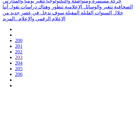
حركة مستمرة ومتواصلة والتكنولوجيا تتغير يومياً والمدارس
الصحافية تتغير والوسائل الإعلامية تتطور وهناك دراسات تقول أننا
خلال السنوات القليلة المقبلة سوف ندخل في عصر جديد من
الإعلام الرقمي والإعلام...
المزيد
200
201
202
203
204
205
206