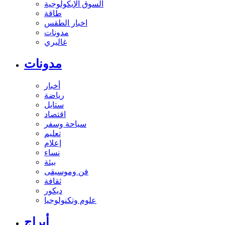
السوق الإيكولوجية
طاقة
اخبار الطقس
مدونات
غاليري
مدونات
أخبار
رياضة
ستايل
اقتصاد
سياحة وسفر
تعليم
إعلام
نساء
بيئة
فن وموسيقى
ثقافة
ديكور
علوم وتكنولوجيا
أبراج