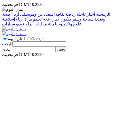
آخر تحديث GMT10:25:09
الرئيسية
أخبارعاجلة
رياضة
ثقافة
إقتصاد
فن وموسيقى
أزياء
صحة
وتغذية
سياحة وسفر
ديكور
أخبار
إعلام
تعليم
مرأة
أزياء إسلامية
علوم وتكنولوجيا
بيئة
مدوَّنات
أبراج
فيديو
سيارات
Google
لبنان اليوم
البحث
آخر تحديث GMT10:25:09