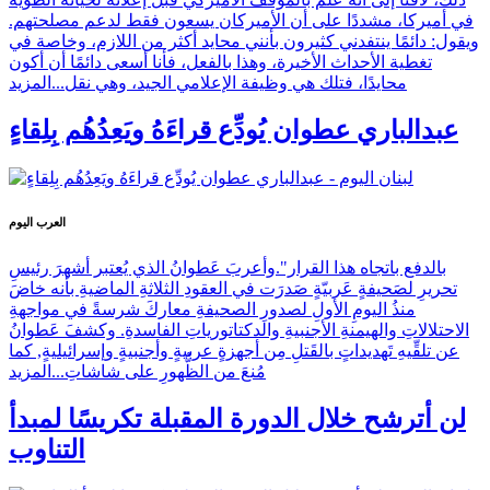
في أميركا، مشددًا على أن الأميركان يسعون فقط لدعم مصلحتهم.
ويقول: دائمًا ينتفدني كثيرون بأنني محايد أكثر من اللازم، وخاصة في
تغطية الأحداث الأخيرة، وهذا بالفعل، فأنا أسعى دائمًا أن أكون
محايدًا، فتلك هي وظيفة الإعلامي الجيد، وهي نقل...
المزيد
عبدالباري عطوان يُودِّع قراءَهُ ويَعِدُهُم بِلِقاءٍ
العرب اليوم
بالدفع باتجاه هذا القرار".وأعربَ عَطوانُ الذي يُعتبر أشهرَ رئيسِ
تحريرِ لصَحيفةٍ عَربيّةٍ صَدرَت في العقودِ الثلاثةِ الماضيةِ بأنه خاضَ
منذُ اليومِ الأولِ لصدورِ الصحيفةِ معاركَ شرسةً في مواجهةِ
الاحتلالاتِ والهيمنةِ الأجنبيةِ والدكتاتورياتِ الفاسدةِ. وكشفَ عَطوانُ
عن تلقِّيهِ تَهديداتٍ بالقَتلِ مِن أجهزةٍ عربيةٍ وأجنبيةٍ وإسرائيليةٍ, كما
مُنعَ من الظُّهورِ على شاشاتِ...
المزيد
لن أترشح خلال الدورة المقبلة تكريسًا لمبدأ
التناوب