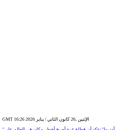
GMT 16:26 2026 الإثنين ,26 كانون الثاني / يناير
"أونروا" تؤكد أن قطاع غزة أصبح أخطر مكان في العالم على