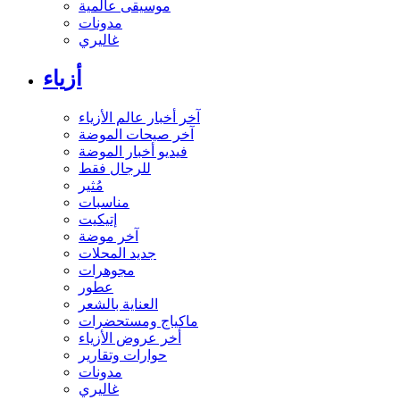
موسيقى عالمية
مدونات
غاليري
أزياء
آخر أخبار عالم الأزياء
آخر صيحات الموضة
فيديو أخبار الموضة
للرجال فقط
مُثير
مناسبات
إتيكيت
آخر موضة
جديد المحلات
مجوهرات
عطور
العناية بالشعر
ماكياج ومستحضرات
أخر عروض الأزياء
حوارات وتقارير
مدونات
غاليري