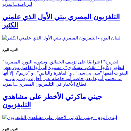
للرياضة...
المزيد
التلفزيون المصري بيتي الأول الذي علمني
الكثير
العرب اليوم
"الجزيرة" اعتراضًا على تزييف الحقائق, وتشويه الثورة المصرية
لتظهر وكأنها " انقلاب عسكري" , مشيرة إلى أنها تفاضل بين بعض
القنوات أهمها "سى بى سى" , و"القاهرة والناس" , و "دريم"، إلا أنها
لم تحسم أمرها بعد, خاصة أنها حاصلة على أجازة دون مرتب من
قطاع الأخبار في التليفزيون المصري,...
المزيد
جيني ماكرثي الأخطر على مشاهدي
التليفزيون
العرب اليوم