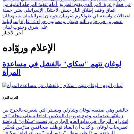
في قطاع غزة الأمر الذي يفتح الطريق أمام تنفيذ المرحلة الثانية من
اتفاق وقف إطلاق النار
جيش الاحتلال الإسرائيلي يشن حملة
اعتقالات واسعة في طولكرم
ضربتان جويتان إسرائيليتان تستهدفان
عنصرين في حزب الله
قتيلان ومصابون جراء 14 غارة إسرائيلية
على شرق وجنوب لبنان
أخر الأخبار
الإعلام وروّاده
لوغان تتهم "سكاي" بالفشل في مساعدة
المرأة
العرب اليوم
جالشر وهي صديقه لوغان وشارلي ويبستر التي شعرت بالحرج بين
زملائها عندما تم وضع صورتها بالملابس الداخلية على مجلة "إف
إتش إم" للرجال في بداية العام الجاري. ورفضت "سكاي" للرياضة
تصريحات لوغان، وأكدت أن القناة توظّف صحافيين مدرَّبين مُحبّين
للرياضة. وردًا على سؤال "راديو تايمز" من أن قناة "سكاي"