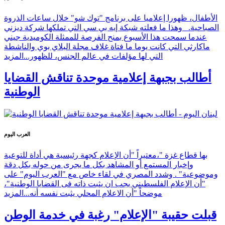
الأطفال، ظهورا إعلاميا على برنامج "توك شو" خلال ساعات الذروة
الصباحية. وهذا ما فعلته شبكة إيه بي سي التي تملكها شركة ديزني
عندما سمحت هذا الأسبوع بمنح الفرصة للممثلة الكوميدية جيني
ماكارثي التي كانت يوما ما فتاة غلاف مجلة البلاي بوي والناشطة
التي لها مؤلفات في عالم الجنس، للظهور...
المزيد
أطالب بجبهة إعلامية موحدة تناقش القضايا
الوطنية
العرب اليوم
بها قطاع غزة "،معتبراً "أن الإعلام كجهة رئيسية هي أداة للتوعية
وإخبار المستمع أو المشاهد بكل ما يجرى من حوله بكل دقة
وموضوعية" . وشدد المصري في لقاء خاص مع "العرب اليوم" على
"أن الإعلام الفلسطيني يجب ان يثبت ذاته فى القضايا الوطنية"،
موضحاً "أن الاعلام المحلي يثبت نفسه أنه...
المزيد
قبلت حقيبة "الإعلام" رغبة في خدمة الوطن