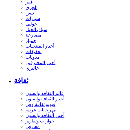
قفز
الجري
تنس
سيارات
غولف
سباق الخيل
مصارعة
جمباز
أخبار المنتخبات
تحقيقات
مدونات
أخبار المحترفين
غاليري
ثقافة
عالم الثقافة والفنون
أخبار الثقافة والفنون
فيديو ثقافة وفن
مهرجانات عربية
أخبار الثقافة والفنون
حوارات وتقارير
معارض