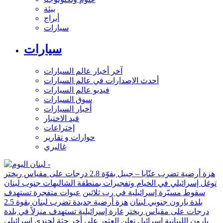
بيئة
أبراج
سيارات
سيارات
آخر أخبار عالم السيارات
أحدث الإصدارات في عالم السيارات
فيديو عالم السيارات
سوق السيارات
أخبار السيارات
قيد الاختبار
إختراعات
حوارات و تقارير
غاليري
هزة أرضية تضرب عنّايا – جبيل بقوّة 2.8 درجات على مقياس ريختر
توغل إسرائيلي في الخيام وتفجيرات بمنطقة الشاليهات جنوب لبنان
سقوط مسيّرة إسرائيلية في رب ثلاثين
عبوات متفجرة تستهدف
بلدة يارون جنوبي لبنان
هزة أرضية جديدة تضرب لبنان بقوة 2.5
درجات على مقياس ريختر
غارة إسرائيلية تستهدف منزلاً في بلدة
يارون اللبنانية
إسرائيل تعلن العثور على أخر جثة لجندي إسرائيلي