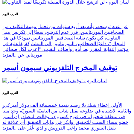
العرب اليوم
عن عدم ترشحه، وأنه بعد أربع سنوات من تحمل مهمة التكليف من
الصحافيين الموريتانيين، قرر عدم الترشح، سعيًا إلى تكريس مبدأ
التناوب، كي تكون نقابة الصحافيين الموريتانيين نموذجًا في هذا
المجال"، داعيًا الصحافيين الموريتانيين إلى المشاركة بفاعلية في
مؤتمر النقابة المقرر بعد أيام. وأضاف النقيب، "أعرب لكل صحافي
موريتاني عن...
المزيد
توقيف المخرج التلفزيوني سيمون أسمر
العرب اليوم
الأولى إعطاء شيك بلا رصيد بقيمة خمسمائة ألف دولار أميركي،
والثانية الاشتباه في ضلوعه بقتل شاب من التابعيّة السوريّة وجد ميتاً
في منطقة شحتول، في فتوح كسروان. وقالت المصادر إن أسمر
خضع مساء السبت للتحقيق. وأنكر في بدايات التحقيق أي علاقة له
بقتل السوري محمد راغب الدرويش والذي عُثر على...
المزيد