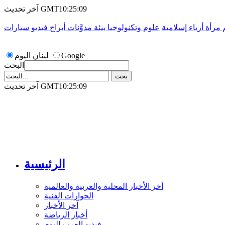
آخر تحديث GMT10:25:09
م
مرأة
أزياء إسلامية
علوم وتكنولوجيا
بيئة
مدوَّنات
أبراج
فيديو
سيارات
Google
لبنان اليوم
البحث
آخر تحديث GMT10:25:09
الرئيسية
أخر الأخبار المحلية والعربية والعالمية
الحوارات الفنية
آخر الأخبار
أخبار الرياضة
فيديو العرب اليوم