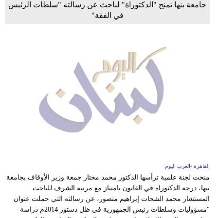
جامعة بنها تمنح "الدكتوراة" لباحث عن رسالته "سلطات الرئيس
في الفقة"
القاهرة -العرب اليوم
منحت لجنة علمية ترأسها الدكتور محمد مختار جمعة وزير الأوقاف بجامعة
بنها، درجة الدكتوراة في القانون بامتياز مع مرتبة الشرف للباحث
المستشار محمد الشحات إبراهيم منصور، عن رسالته التي حملت عنوان
"مسؤوليات وسلطات رئيس الجمهورية في ظل دستور 2014م دراسة