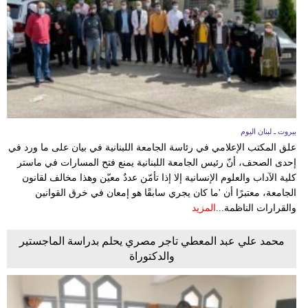
وسفر
ديكور
أخبار
إعلام
تعليم
بيروت ـ لبنان اليوم
علق المكتب الإعلامي في رئاسة الجامعة اللبنانية في بيان على ما ورد في
مرأة
إحدى الصحف، أنّ رئيس الجامعة اللبنانية يمنع فتح المسارات في ​ماستر
كلية الآداب​ والعلوم الإنسانية إلا إذا تأمّن عددٌ معيّن وهذا مخالف لقانون
أزياء
الجامعة، معتبرًا أن 'ما كان يجري سابقًا هو إمعان في خرق القوانين
إسلامية
والقرارات الناظمة...
المزيد
علوم
محمد علي عبد المعطي تاجر مصري يحلم بدراسة الماجستير
والدكتوراة
وتكنولوجيا
بيئة