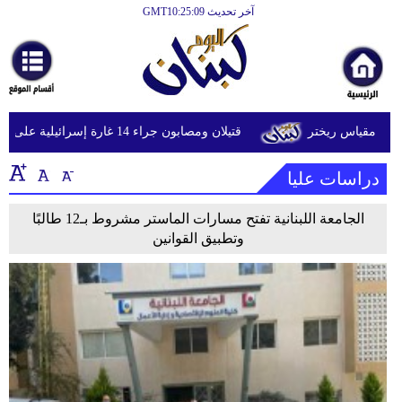
آخر تحديث GMT10:25:09
الرئيسية
أخبارعاجلة
رياضة
قتيلان ومصابون جراء 14 غارة إسرائيلية على شرق وجنوب لبنان
ثقافة
دراسات عليا
إقتصاد
فن
الجامعة اللبنانية تفتح مسارات الماستر مشروط بـ12 طالبًا
وتطبيق القوانين
وموسيقى
أزياء
صحة
وتغذية
سياحة