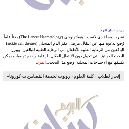
بيروت - لبنان اليوم
نشرت مجلة ذي لانسيت هيماتولوجي (The Lancet Haematology) بحثاً عاماً
وُضع بدعوة منها عن انتقال مرضى فقر الدم المنجلي (sickle cell disease)
اليافعين من الرعاية الطبية للأطفال إلى الرعاية الطبية للبالغين. ويبرز
البحث العوائق التي تحول دون الانتقال الفعّال للرعاية ويقدم توصيات يمكن
تكييفها مع الاحتياجات المحلية. وضع هذا البحث...
المزيد
إنجاز لطلاب «كلية العلوم» روبوت لخدمة المُصابين بـ«كورونا»