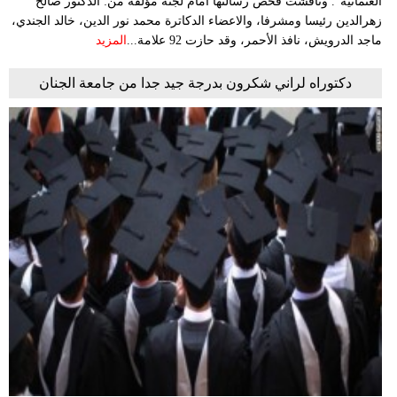
العثمانية". وناقشت فحص رسالتها أمام لجنة مؤلفة من: الدكتور صالح
زهرالدين رئيسا ومشرفا، والاعضاء الدكاترة محمد نور الدين، خالد الجندي،
ماجد الدرويش، نافذ الأحمر، وقد حازت 92 علامة...
المزيد
دكتوراه لراني شكرون بدرجة جيد جدا من جامعة الجنان