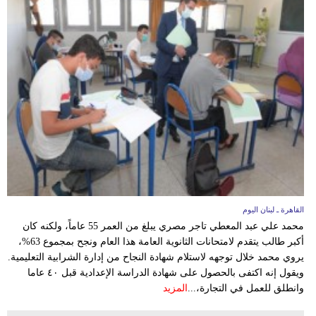
مدوَّنات
أبراج
فيديو
سيارات
القاهرة ـ لبنان اليوم
محمد علي عبد المعطي تاجر مصري يبلغ من العمر 55 عاماً، ولكنه كان
أكبر طالب يتقدم لامتحانات الثانوية العامة هذا العام ونجح بمجموع 63%،
يروي محمد خلال توجهه لاستلام شهادة النجاح من إدارة الشرابية التعليمية.
ويقول إنه اكتفى بالحصول على شهادة الدراسة الإعدادية قبل ٤٠ عاما
وانطلق للعمل في التجارة،...
المزيد