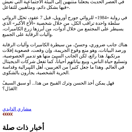
في العصر الحديث يجعلنا منتبهين إلى البيئة الاجتماعية التي نعيش
فيها بشكل دائم، ومتأهبين للتفاعل».
في رواية «1984» للروائي جورج أورويل، قبل 7 عقود، تخيّل الروائي
سلطة واحدة تراقب الكل، من خلال شخصية «الأخ الأكبر» الذي
يسيطر على المجتمع من خلال أدوات، من أبرزها زرع الكاميرات،
وآليات الرقابة على الجميع.
هناك جانب ضروري، وحسنٌ، من سيطرة الكاميرات وآليات الرقابة
ورصد البيانات، وهو منع وقوع الجريمة، وإن وقعت، فصعوبة إفلات
مرتكبها. هذا رائع، لكن الجانب السيئ منها هو تدمير الخصوصية،
وتسليع حياة الناس، وبيع بياناتهم أحياناً، كما تفعل شركات الديجيتال
في العالم. وهذا ما جعل كثيراً من الغربيين، أهل الليبرالية وقداسة
الحرية الشخصية، يجأرون بالشكوى.
فهل يمكن أخذ الحسن وترك القبيح من هذا... أو سبق السيفُ
العَذَل؟!
مشاري الذايدي
أخبار ذات صلة