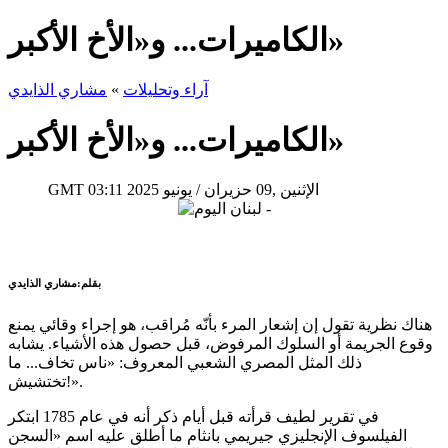
الكاميرات... و«الأخ الأكبر»
آراء وتحليلات
»
مشاري الذايدي
الكاميرات... و«الأخ الأكبر»
03:11 2025 الإثنين ,09 حزيران / يونيو
GMT
بقلم:مشاري الذايدي
هناك نظرية تقول إن إشعار المرء بأنّه مُراقب، هو إجراء وقائي يمنع
وقوع الجريمة أو السلوك المرفوض، قبل حصول هذه الأشياء. يشابه
ذلك المثل المصري الشعبي المعروف: «ناس تخاف... ما
تختشيش!».
في تقرير لطيف قرأته قبل أيام ذكر أنه في عام 1785 ابتكر
الفيلسوف الإنجليزي جيريمي بانثام ما أطلق عليه اسم «السجن