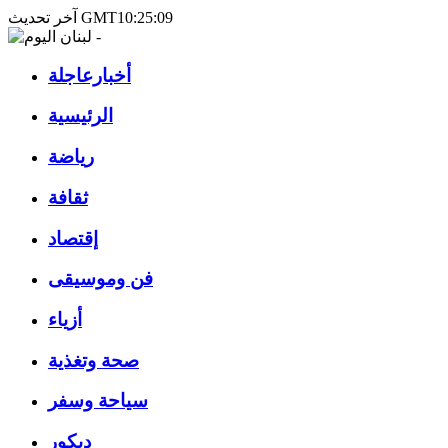
آخر تحديث GMT10:25:09
أخبارعاجلة
الرئيسية
رياضة
ثقافة
إقتصاد
فن وموسيقى
أزياء
صحة وتغذية
سياحة وسفر
ديكور