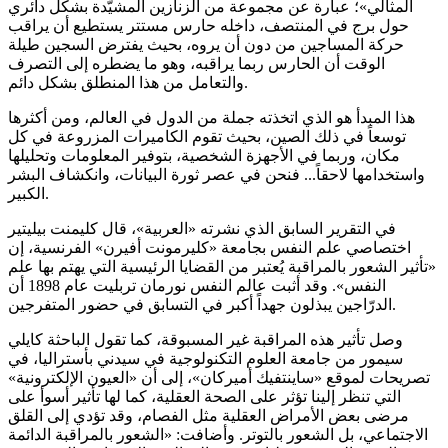
المثالي»؛ عبارة عن مجموعة من الزنازين المشيّدة بشكل دائري
حول برج في المنتصف، داخله حارس مستتر يستطيع أن يراقب
حركة المساجين من دون أن يروه، بحيث يفترض السجين طيلة
الوقت أن الحارس ربما يراقبه، وهو ما يضطره إلى التصرف
والتعامل من هذا المنطلق بشكل دائم.
هذا المبدأ هو الذي اتخذته جملة من الدول في العالم، ومن أكثرها
توسعاً في ذلك الصين، بحيث تقوم الكاميرات المزروعة في كل
مكان، وربما في الأجهزة الشخصية، بتوفير المعلومات وتحليلها
واستخدامها لاحقاً... فنحن في عصر ثورة البيانات، وانكشاف البشر
الكبير.
في التقرير السابق الذي نشرته «العربية»، قال كليمنت بيليتير
اختصاصي علم النفس بجامعة «كليرمونت أفيرن» الفرنسية، إن
«تأثير الشعور بالمراقبة يُعتبر من القضايا الرئيسية التي يهتم بها علم
النفس». وقد أثبت عالم النفس نورمان تربليت عام 1898 أن
الدرّاجين يبذلون جهداً أكبر في التسابق في حضور المتفرجين.
وصل تأثير هذه المراقبة غير المسبوقة، كما تقول الباحثة كايلي
سيمور من جامعة العلوم التكنولوجية في سيدني بأستراليا، في
تصريحات لموقع «ساينتفيك أميركان»، إلى أن «العيون الإلكترونية»
التي تنظر إلينا تؤثر على الصحة العقلية، كما لها تأثير أسوأ على
مرضى بعض الأمراض العقلية مثل الفصام، وقد تؤدي إلى القلق
الاجتماعي، بل الشعور بالتوتر. وأضافت: «الشعور بالمراقبة الدائمة