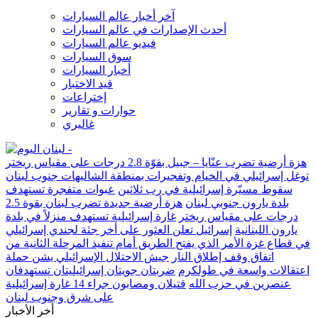
آخر أخبار عالم السيارات
أحدث الإصدارات في عالم السيارات
فيديو عالم السيارات
سوق السيارات
أخبار السيارات
قيد الاختبار
إختراعات
حوارات و تقارير
غاليري
هزة أرضية تضرب عنّايا – جبيل بقوّة 2.8 درجات على مقياس ريختر
توغل إسرائيلي في الخيام وتفجيرات بمنطقة الشاليهات جنوب لبنان
سقوط مسيّرة إسرائيلية في رب ثلاثين
عبوات متفجرة تستهدف
بلدة يارون جنوبي لبنان
هزة أرضية جديدة تضرب لبنان بقوة 2.5
درجات على مقياس ريختر
غارة إسرائيلية تستهدف منزلاً في بلدة
يارون اللبنانية
إسرائيل تعلن العثور على أخر جثة لجندي إسرائيلي
في قطاع غزة الأمر الذي يفتح الطريق أمام تنفيذ المرحلة الثانية من
اتفاق وقف إطلاق النار
جيش الاحتلال الإسرائيلي يشن حملة
اعتقالات واسعة في طولكرم
ضربتان جويتان إسرائيليتان تستهدفان
عنصرين في حزب الله
قتيلان ومصابون جراء 14 غارة إسرائيلية
على شرق وجنوب لبنان
أخر الأخبار