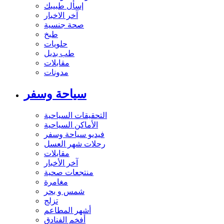
إسأل طبيبك
آخر الاخبار
صحة جنسية
طبخ
حلويات
طب بديل
مقابلات
مدونات
سياحة وسفر
التحقيقات السياحية
الأماكن السياحية
فيديو سياحة وسفر
رحلات شهر العسل
مقابلات
آخر الأخبار
منتجعات صحية
مغامرة
شمس و بحر
تزلج
أشهر المطاعم
أفخم الفنادق