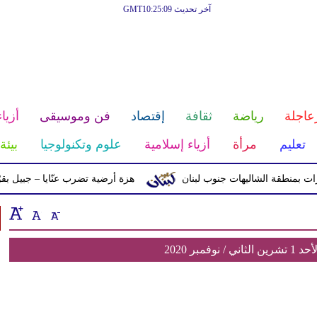
آخر تحديث GMT10:25:09
عاجلة
رياضة
ثقافة
إقتصاد
فن وموسيقى
أزياء
تعليم
مرأة
أزياء إسلامية
علوم وتكنولوجيا
بيئة
منطقة الشاليهات جنوب لبنان
هزة أرضية تضرب عنّايا – جبيل بقوّة 2.8 درجات على مقياس ريختر
فمبر 2020