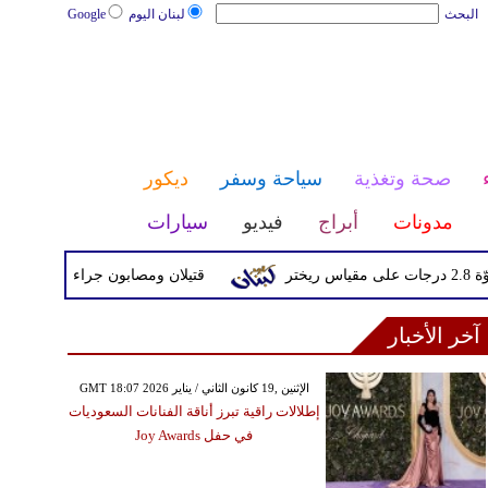
البحث
لبنان اليوم
Google
صحة وتغذية
سياحة وسفر
ديكور
مدونات
أبراج
فيديو
سيارات
قتيلان ومصابون جراء 14 غارة إسرائيلية على شرق وجنوب لبنان
آخر الأخبار
GMT 18:07 2026 الإثنين ,19 كانون الثاني / يناير
إطلالات راقية تبرز أناقة الفنانات السعوديات
في حفل Joy Awards