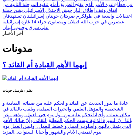
في قطاع غزة الأمر الذي يفتح الطريق أمام تنفيذ المرحلة الثانية من
اتفاق وقف إطلاق النار
جيش الاحتلال الإسرائيلي يشن حملة
اعتقالات واسعة في طولكرم
ضربتان جويتان إسرائيليتان تستهدفان
عنصرين في حزب الله
قتيلان ومصابون جراء 14 غارة إسرائيلية
على شرق وجنوب لبنان
أخر الأخبار
مدونات
إيهما الأهم القيادة أم القائد ؟
بقلم : مارسيل جوينات
عادةً ما يدور الحديث عن القائد والحكم عليه من صفاته القيادية و
الشخصية والمؤهل العلمي والخبرات العملية، ويلقب بالقائد في
مكان عمله، وأحياناً نحكم عليه من أول يوم في العمل. ويذهب عن
بالنا أنّ السيرة الذاتية ليست الحكم المطلق للقائد، وأنّ هنالك الأهم
الذي يتمثل بالنهج وأسلوب العمل و خطط للعمل، وليس العمل يوم
بيوم لتمضي الأيام والشهور وأحيانا السنوات...
المزيد