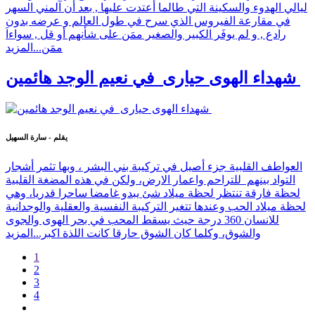
ليالي الهدوء والسكينة التي طالما أعتدت عليها , بعد أن آلمني السهر
في مقارعة الفيروس الذي سرح في طول العالم و عرضه بدون
رادع , و لم يوفَر الكبير والصغير ممَن على شأنهم أو قل , سواءاَ
ممَن...
المزيد
شهداء الهوى حيارى في نعيم الوجد هائمين
يقلم - سارة السهيل
العواطف القلبية جزء أصيل في تركيبة بني البشر ، وبها تثمر أشجار
التواد بينهم للتراحم واعمار الارض، ولكن في هذه المضغة القلبية
لحظة فارقة تنتظر لحظة ميلاد شئ يبدو غامضا ساحرا قدريا، وهي
لحظة ميلاد الحب وعندها تتغير التركيبة النفسية والعقلية والوجدانية
للانسان 360 درجة حيث يسقط المحب في بحر الهوى والجوى
والشوق، وكلما كان الشوق حارقا كانت اللذة اكبر...
المزيد
1
2
3
4