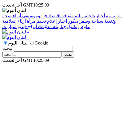
آخر تحديث GMT10:25:09
الرئيسية
أخبارعاجلة
رياضة
ثقافة
إقتصاد
فن وموسيقى
أزياء
صحة
وتغذية
سياحة وسفر
ديكور
أخبار
إعلام
تعليم
مرأة
أزياء إسلامية
علوم وتكنولوجيا
بيئة
مدوَّنات
أبراج
فيديو
سيارات
Google
لبنان اليوم
البحث
آخر تحديث GMT10:25:09