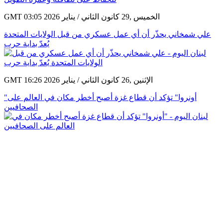
GMT 03:05 2026 الخميس ,29 كانون الثاني / يناير
علي شمخاني يحذّر أن أي عمل عسكري من قبل الولايات المتحدة
يُعدّ بداية حرب
GMT 16:26 2026 الإثنين ,26 كانون الثاني / يناير
"أونروا" تؤكد أن قطاع غزة أصبح أخطر مكان في العالم على
الصحافيين