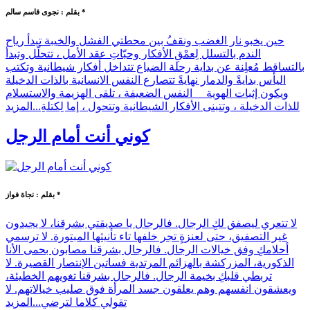
بقلم : نجوى قاسم سالم *
حين يخبو نار الغضب ونقفُ بين محطتي الفشل والخيبة تبدأ رياح
الندم بالتسلل لِعمْقِ الأفكار وحبّاتِ عقد الأمل ، تتحلّل وتبدأ
بالتساقط مُعلِنة عن بداية رحلة الضياع تتداخل أفكار شيطانية وتكتب
اليأس بدايةً والدمار نهايةً تتصارع النفس الانسانية بالذات الدخيلة
ويكون إثبات الهوية النفس الضعيفة ، تلقى الهزيمة والاستسلام
للذات الدخيلة ، وتتبنى الأفكار الشيطانية وتتحول ، إما لِكتلةِ...
المزيد
كوني أنت أمام الرجل
بقلم : نجاة فواز *
لا تتعري ليصفق لكِ الرجال. فالرجال يا صديقتي بشرقنا، لا يجيدون
غير التصفيق، حتى لعنزةٍ تجر خلفها تاء تأنيثها المبتورة. لا ترسمي
أحلامكِ وفق خيالات الرجال. فالرجال بشرقنا مصابون بحمى الأنا
الذكورية، المزركشة بالهزائم المرتدية فساتين الإنتصار القصيرة. لا
تربطي قلبكِ بخيمة الرجال. فالرجال بشرقنا تغويهم الخطيئة،
ويعشقون انفسهم وهم يعلقون جسد المرأة فوق صليب خيالاتهم. لا
تقولي كلاما لترضي...
المزيد