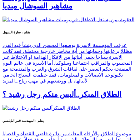
مشاهير السوشال ميديا
بقلم : سارة السهيل
عرفت المؤسسة الاسرية بوصفها المحضن الذي ينشأ فيه الفرد
مظللا برعايتها وحمايتها من أية مخاطر خارجية محتملة، فقد كانت
الاسرة سياجا يحمي أبنائها من الافكار الهدامة او الاختلاط غير
المحسوب والمراقب اجتماعيا وسلوكيا. أما الأسرة في عالم اليوم
المنفتحة بحكم العصر على ثقافات الشرق والغرب والمندمجة مع
تكنولوجيا الاتصالات والمعلومات، فقد حطمت السياج الحامي
لأبنائها، بل ووضعتهم في مهب رياح...
المزيد
الطلاق المبكر..أليس منكم رجل رشيد ؟
بقلم : المهندسة قمر النابلسي
موضوع الطلاق والأرقام المعلنة من دائرة قاضي القضاة والقضايا
التي تعاملت معها المحاكم الشرعية أرقام مخيفة فعلاً. عدد عقود