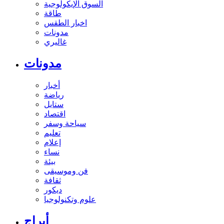
السوق الإيكولوجية
طاقة
اخبار الطقس
مدونات
غاليري
مدونات
أخبار
رياضة
ستايل
اقتصاد
سياحة وسفر
تعليم
إعلام
نساء
بيئة
فن وموسيقى
ثقافة
ديكور
علوم وتكنولوجيا
أبراج