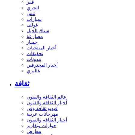
قفز
الجري
تنس
سيارات
غولف
سباق الخيل
مصارعة
جمباز
أخبار المنتخبات
تحقيقات
مدونات
أخبار المحترفين
غاليري
ثقافة
عالم الثقافة والفنون
أخبار الثقافة والفنون
فيديو ثقافة وفن
مهرجانات عربية
أخبار الثقافة والفنون
حوارات وتقارير
معارض