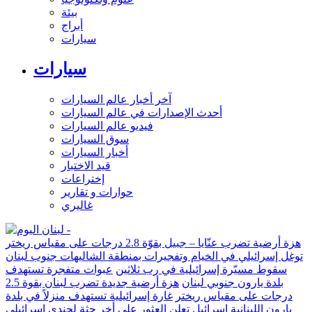
بيئة
أبراج
سيارات
سيارات
آخر أخبار عالم السيارات
أحدث الإصدارات في عالم السيارات
فيديو عالم السيارات
سوق السيارات
أخبار السيارات
قيد الاختبار
إختراعات
حوارات و تقارير
غاليري
هزة أرضية تضرب عنّايا – جبيل بقوّة 2.8 درجات على مقياس ريختر
توغل إسرائيلي في الخيام وتفجيرات بمنطقة الشاليهات جنوب لبنان
سقوط مسيّرة إسرائيلية في رب ثلاثين
عبوات متفجرة تستهدف
بلدة يارون جنوبي لبنان
هزة أرضية جديدة تضرب لبنان بقوة 2.5
درجات على مقياس ريختر
غارة إسرائيلية تستهدف منزلاً في بلدة
يارون اللبنانية
إسرائيل تعلن العثور على أخر جثة لجندي إسرائيلي