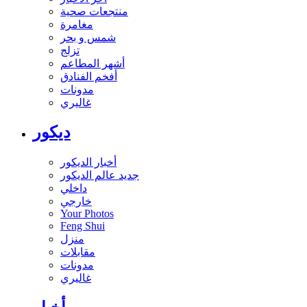
منتجعات صحية
مغامرة
شمس و بحر
تزلج
أشهر المطاعم
أفخم الفنادق
مدونات
غاليري
ديكور
أخبار الديكور
جديد عالم الديكور
داخلي
خارجي
Your Photos
Feng Shui
منزل
مقابلات
مدونات
غاليري