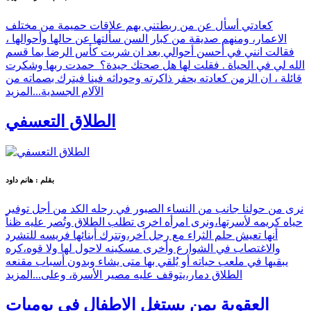
كعادتي أسأل عن من ربطتني بهم علاقات حميمة من مختلف
الاعمار، ومنهم صديقة من كبار السن سألتها عن حالها وأحوالها ،
فقالت انني في أحسن أحوالي بعد ان شربت كأس الرضا بما قسم
الله لي في الحياة . فقلت لها هل صحتك جيدة؟ حمدت ربها وشكرت
قائلة ، ان الزمن كعادته يحفر ذاكرته وحوداثه فينا فيترك بصماته من
الآلام الجسدية...
المزيد
الطلاق التعسفي
بقلم : هانم داود
نرى من حولنا جانب من النساء الصبور في رحله الكد من أجل توفير
حياه كريمه لأسرتها،ونرى امرأه اخرى تطلب الطلاق وتُصر عليه ظناً
أنها تعيش حلم الثراء مع رجل آخر،وتترك أبنائها فريسه للتشرد
والاغتصاب في الشوارع وأخرى مسكينه لاحول لها ولا قوه،كره
يبقيها في ملعب حياته أو يُلقي بها متى يشاء وبدون أسباب مقنعه
الطلاق دمار،يتوقف عليه مصير الأسرة، وعلى...
المزيد
العقوبة بمن يستغل الاطفال في يوميات