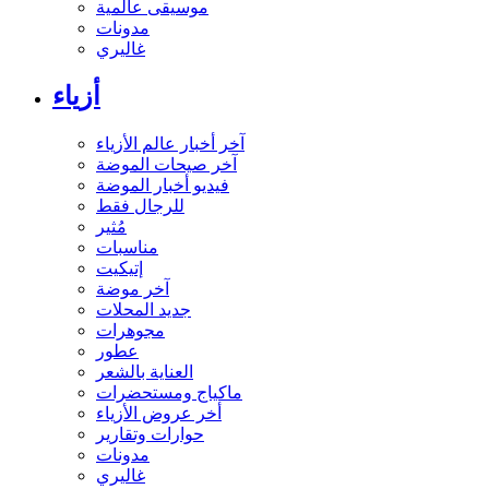
موسيقى عالمية
مدونات
غاليري
أزياء
آخر أخبار عالم الأزياء
آخر صيحات الموضة
فيديو أخبار الموضة
للرجال فقط
مُثير
مناسبات
إتيكيت
آخر موضة
جديد المحلات
مجوهرات
عطور
العناية بالشعر
ماكياج ومستحضرات
أخر عروض الأزياء
حوارات وتقارير
مدونات
غاليري