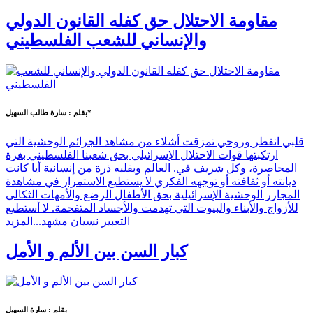
مقاومة الاحتلال حق كفله القانون الدولي
والإنساني للشعب الفلسطيني
بقلم : سارة طالب السهيل*
قلبي انفطر وروحي تمزقت أشلاء من مشاهد الجرائم الوحشية التي
ارتكبتها قوات الاحتلال الإسرائيلي بحق شعبنا الفلسطيني بغزة
المحاصرة، وكل شريف في. العالم وبقلبه ذرة من إنسانية أيا كانت
ديانته أو ثقافته أو توجهه الفكري لا يستطيع الاستمرار في مشاهدة
المجازر الوحشية الإسرائيلية بحق الأطفال الرضع والأمهات الثكالى
للأزواج والأبناء والبيوت التي تهدمت والأجساد المتفحمة. لا أستطيع
التعبير نسيان مشهد...
المزيد
كبار السن بين الألم و الأمل
بقلم : سارة السهيل