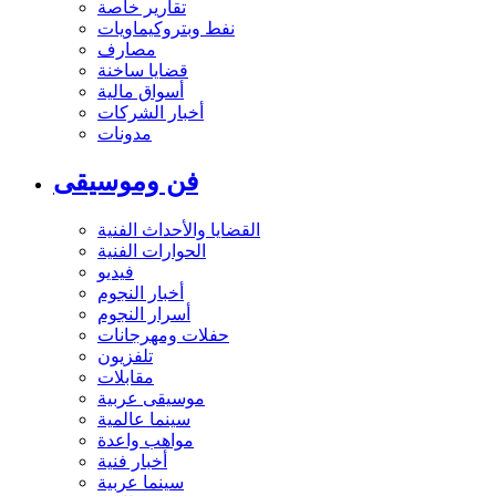
تقارير خاصة
نفط وبتروكيماويات
مصارف
قضايا ساخنة
أسواق مالية
أخبار الشركات
مدونات
فن وموسيقى
القضايا والأحداث الفنية
الحوارات الفنية
فيديو
أخبار النجوم
أسرار النجوم
حفلات ومهرجانات
تلفزيون
مقابلات
موسيقى عربية
سينما عالمية
مواهب واعدة
أخبار فنية
سينما عربية