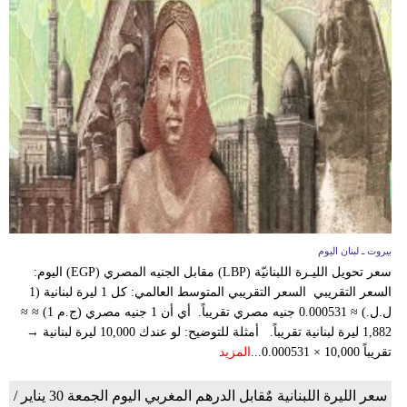
بيروت ـ لبنان اليوم
سعر تحويل الليـرة اللبنانيّة (LBP) مقابل الجنيه المصري (EGP) اليوم:
السعر التقريبي السعر التقريبي المتوسط العالمي: كل 1 ليرة لبنانية (1
ل.ل.) ≈ 0.000531 جنيه مصري تقريباً. أي أن 1 جنيه مصري (ج.م 1) ≈ ≈
1,882 ليرة لبنانية تقريباً. أمثلة للتوضيح: لو عندك 10,000 ليرة لبنانية →
تقريباً 10,000 × 0.000531...
المزيد
سعر الليرة اللبنانية مٌقابل الدرهم المغربي اليوم الجمعة 30 يناير /