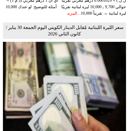
ل.ل.) ≈ 0.0001029 درهم مغربي تقريبًا. أي أن 1 درهم مغربي (د.م 1) ≈
حوالي 9,700 ـ 10,000 ليرة لبنانية تقريبًا. أمثلة للتوضيح: لو عندك 10,000
ليرة لبنانية → تقريباً 10,000...
المزيد
سعر الليرة اللبنانية مٌقابل الدينار الكويتي اليوم الجمعة 30 يناير /
كانون الثاني 2026