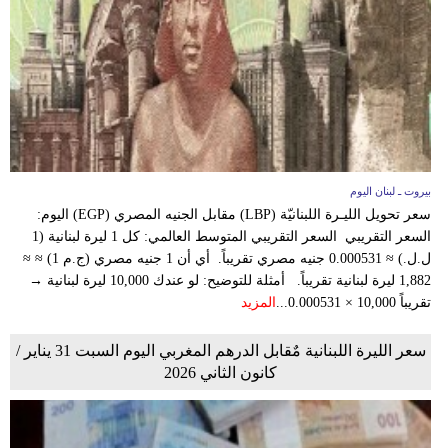
وسفر
ديكور
أخبار
إعلام
تعليم
بيروت ـ لبنان اليوم
سعر تحويل الليـرة اللبنانيّة (LBP) مقابل الجنيه المصري (EGP) اليوم:
مرأة
السعر التقريبي السعر التقريبي المتوسط العالمي: كل 1 ليرة لبنانية (1
ل.ل.) ≈ 0.000531 جنيه مصري تقريباً. أي أن 1 جنيه مصري (ج.م 1) ≈ ≈
أزياء
1,882 ليرة لبنانية تقريباً. أمثلة للتوضيح: لو عندك 10,000 ليرة لبنانية →
إسلامية
تقريباً 10,000 × 0.000531...
المزيد
علوم
سعر الليرة اللبنانية مٌقابل الدرهم المغربي اليوم السبت 31 يناير /
كانون الثاني 2026
وتكنولوجيا
بيئة