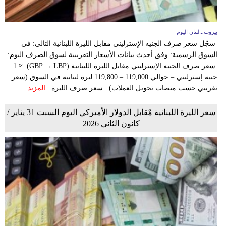
بيروت ـ لبنان اليوم
سجّل سعر صرف الجنيه الإسترليني مقابل الليرة اللبنانية التالي: في
السوق الرسمية: وفق أحدث بيانات الأسعار التقريبية لسوق الصرف اليوم:
سعر صرف الجنيه الإسترليني مقابل الليرة اللبنانية (GBP → LBP): ≈ 1
جنيه إسترليني = حوالي 119,000 – 119,800 ليرة لبنانية في السوق (سعر
تقريبي حسب منصات تحويل العملات). سعر صرف الليرة...
المزيد
سعر الليرة اللبنانية مٌقابل الدولار الأميركي اليوم السبت 31 يناير /
كانون الثاني 2026