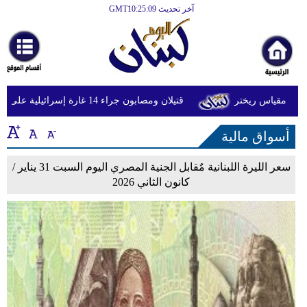
آخر تحديث GMT10:25:09
الرئيسية
أخبارعاجلة
رياضة
قتيلان ومصابون جراء 14 غارة إسرائيلية على شرق وجنوب لبنان
ثقافة
أسواق مالية
إقتصاد
فن
سعر الليرة اللبنانية مٌقابل الجنية المصري اليوم السبت 31 يناير /
كانون الثاني 2026
وموسيقى
أزياء
صحة
وتغذية
سياحة