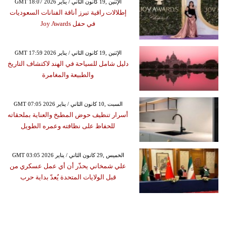
GMT 18:07 2026 الإثنين ,19 كانون الثاني / يناير
إطلالات راقية تبرز أناقة الفنانات السعوديات
في حفل Joy Awards
GMT 17:59 2026 الإثنين ,19 كانون الثاني / يناير
دليل شامل للسياحة في الهند لاكتشاف التاريخ
والطبيعة والمغامرة
GMT 07:05 2026 السبت ,10 كانون الثاني / يناير
أسرار تنظيف حوض المطبخ والعناية بملحقاته
للحفاظ على نظافته وعمره الطويل
GMT 03:05 2026 الخميس ,29 كانون الثاني / يناير
علي شمخاني يحذّر أن أي عمل عسكري من
قبل الولايات المتحدة يُعدّ بداية حرب