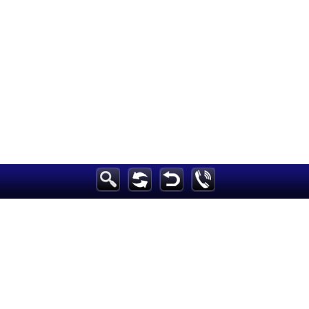
الرئيسية
أخبارعاجلة
رياضة
ثقافة
إقتصاد
فن
وموسيقى
أزياء
صحة وتغذية
سياحة وسفر
ديكور