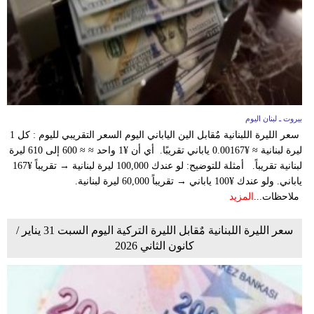
بيروت ـ لبنان اليوم
سعر الليرة اللبنانية مٌقابل الين الياباني اليوم السعر التقريبي لليوم : كل 1
ليرة لبنانية ≈ ¥0.00167 ياباني تقريبًا. أي أن ¥1 واحد ≈ ≈ 600 إلى 610 ليرة
لبنانية تقريباً. أمثلة للتوضيح: لو عندك 100,000 ليرة لبنانية → تقريباً ¥167
ياباني. ولو عندك ¥100 ياباني → تقريباً 60,000 ليرة لبنانية.
ملاحظات...
المزيد
سعر الليرة اللبنانية مٌقابل الليرة التركية اليوم السبت 31 يناير /
كانون الثاني 2026