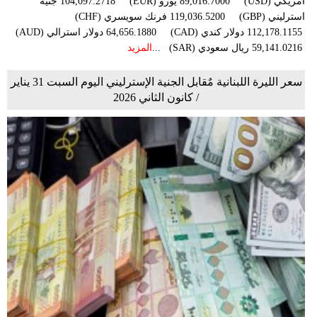
أمريكي (USD) 89,016.7000 يورو (EUR) 104,097.2718 جنيه
استرليني (GBP) 119,036.5200 فرنك سويسري (CHF)
112,178.1155 دولار كندي (CAD) 64,656.1880 دولار استرالي (AUD)
59,141.0216 ريال سعودي (SAR) ...
المزيد
سعر الليرة اللبنانية مٌقابل الجنية الإسترليني اليوم السبت 31 يناير
/ كانون الثاني 2026