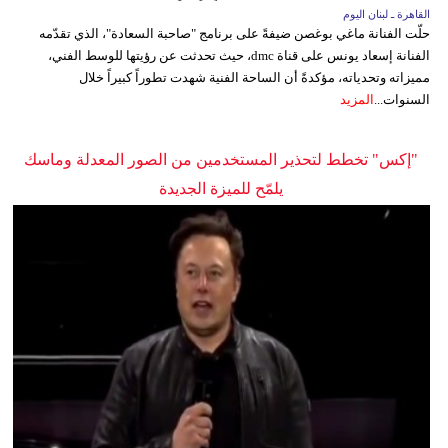
القاهرة ـ لبنان اليوم
حلّت الفنانة ماغي بوغصن ضيفةً على برنامج "صاحبة السعادة"، الذي تقدّمه
الفنانة إسعاد يونس على قناة dmc، حيث تحدثت عن رؤيتها للوسط الفني،
مميزاته وتحدياته، مؤكدةً أن الساحة الفنية شهدت تطوراً كبيراً خلال
السنوات...
المزيد
"إكس" تخطط لتحذير المستخدمين من الصور المعدلة وماسك
يلمّح للميزة الجديدة