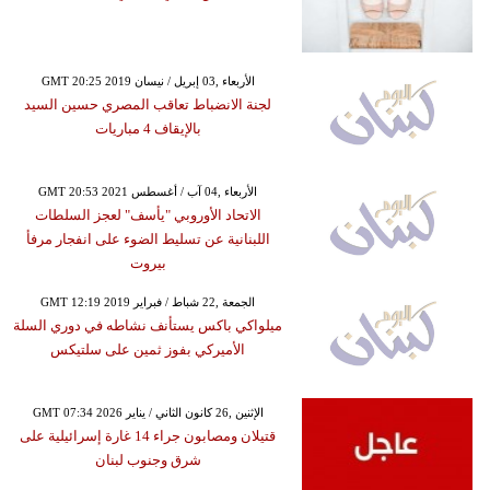
GMT 20:25 2019 الأربعاء ,03 إبريل / نيسان
لجنة الانضباط تعاقب المصري حسين السيد
بالإيقاف 4 مباريات
GMT 20:53 2021 الأربعاء ,04 آب / أغسطس
الاتحاد الأوروبي "يأسف" لعجز السلطات
اللبنانية عن تسليط الضوء على انفجار مرفأ
بيروت
GMT 12:19 2019 الجمعة ,22 شباط / فبراير
ميلواكي باكس يستأنف نشاطه في دوري السلة
الأميركي بفوز ثمين على سلتيكس
GMT 07:34 2026 الإثنين ,26 كانون الثاني / يناير
قتيلان ومصابون جراء 14 غارة إسرائيلية على
شرق وجنوب لبنان