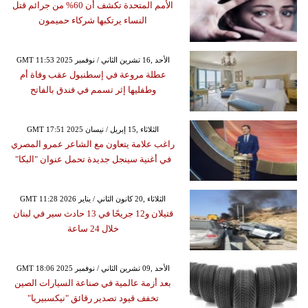
الأمم المتحدة تكشف أن 60% من جرائم قتل
النساء يرتكبها شركاء حميمون
GMT 11:53 2025 الأحد ,16 تشرين الثاني / نوفمبر
عطلة مروعة في إسطنبول عقب وفاة أم
وطفليها إثر تسمم في فندق بالفاتح
GMT 17:51 2025 الثلاثاء ,15 إبريل / نيسان
راغب علامة يتعاون مع الشاعر عمرو المصري
في أغنية سينجل جديدة تحمل عنوان "البكا"
GMT 11:28 2026 الثلاثاء ,20 كانون الثاني / يناير
قتيلان و12 جريحًا في 13 حادث سير في لبنان
خلال 24 ساعة
GMT 18:06 2025 الأحد ,09 تشرين الثاني / نوفمبر
بعد أزمة عالمية في صناعة السيارات الصين
تخفف قيود تصدير رقائق "نيكسبيريا"