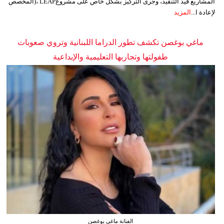
المشاريع قيد التنفيذ، وجرى التركيز بشكل خاص على مشروعLEAP ،(المخصص
لإعادة ا...
المزيد
ماغي بوغصن تكشف تطور الدراما اللبنانية وتروي صعوبات
طفولتها وتجاربها التعليمية والإبداعية
الفنانة ماغي بوغصن