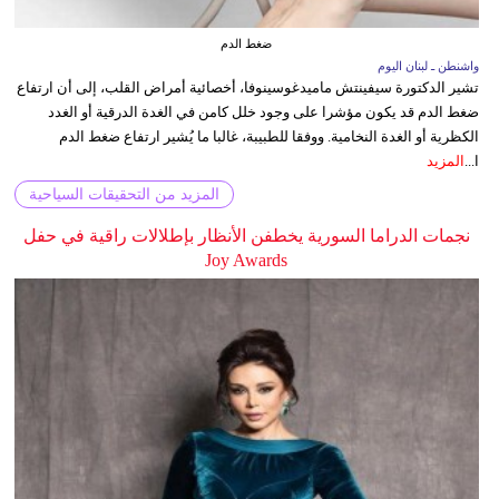
ضغط الدم
واشنطن ـ لبنان اليوم
تشير الدكتورة سيفينتش ماميدغوسينوفا، أخصائية أمراض القلب، إلى أن ارتفاع
ضغط الدم قد يكون مؤشرا على وجود خلل كامن في الغدة الدرقية أو الغدد
الكظرية أو الغدة النخامية. ووفقا للطبيبة، غالبا ما يُشير ارتفاع ضغط الدم
ا...
المزيد
المزيد من التحقيقات السياحية
نجمات الدراما السورية يخطفن الأنظار بإطلالات راقية في حفل
Joy Awards