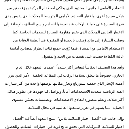
مدوَّنات
التصادم الأمامي الجانبي المحدود الذي يحاكي اصطدام المركبة بجزء صغير من
أبراج
هيكل سيارة أخرى، واختبار التصادم الأمامي المتوسط المحدّث الذي يقيس مدى
قدرة السيارة على حماية الركاب عند تعرضها لتصادم واسع النطاق، بالإضافة إلى
فيديو
الاختبار الجانبي المحدّث الذي يختبر مقاومة السيارة للصدمات الجانبية. كما
وصلت السيارة إلى نتائج وُصفت بالجيدة أو المقبولة في أنظمة الوقاية من
سيارات
الاصطدام الأمامي مع المشاة، فيما زُوّدت جميع فئات الطراز بمصابيح أمامية
عالية الكفاءة حصلت على تقييمات بين الجيد والمقبول.
ويُعد هذا التصنيف انعكاساً لمعايير أكثر تشدداً اعتمدها المعهد خلال العام
الجاري، خصوصاً ما يتعلق بسلامة الركاب في المقاعد الخلفية، الأمر الذي يبرز
أهمية الإنجاز الذي حققته سبورتاج ويعزّز مكانتها بوصفها واحدة من أكثر سيارات
الفئة الرياضية متعددة الاستخدامات أماناً. وتواصل كيا جهودها في تطوير هياكل
أكثر صلابة، ونظم متطورة لتفادي الاصطدامات، وتصميمات تحسّن مستوى
الحماية، مما يسهم في تعزيز سمعتها العالمية في مجال السلامة.
وإلى جانب فئة "أفضل اختيار للسلامة بلاس"، يمنح المعهد أيضاً فئة "أفضل
اختيار للسلامة" للمركبات التي تحقق نتائج قوية في اختبارات التصادم. وللحصول