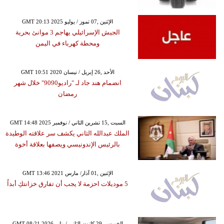
GMT 20:13 2025 الإثنين ,07 تموز / يوليو
الجيش الإسرائيلي يهاجم 3 موانئ بحرية
ومحطة كهرباء في اليمن
GMT 10:51 2020 الأحد ,26 إبريل / نيسان
انضمام هند جاد لـ "راديو9090" خلال شهر
رمضان
GMT 14:48 2025 السبت ,15 تشرين الثاني / نوفمبر
الملك عبدالله الثاني يكشف سر علاقته الوطيدة
بالرئيس الإندونيسي ويصفها بعلاقة أخوة
GMT 13:46 2021 الإثنين ,01 آذار/ مارس
5 موديلات احزمة لا يجب أن تفارق خزانتكِ أبداً
GMT 08:21 2026 الخميس ,29 كانون الثاني / يناير