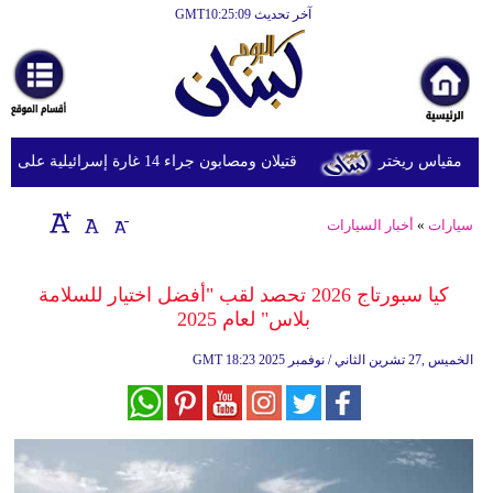
آخر تحديث GMT10:25:09
الرئيسية
أخبارعاجلة
رياضة
قتيلان ومصابون جراء 14 غارة إسرائيلية على شرق وجنوب لبنان
ثقافة
إقتصاد
سيارات
»
أخبار السيارات
فن
كيا سبورتاج 2026 تحصد لقب "أفضل اختيار للسلامة
وموسيقى
بلاس" لعام 2025
أزياء
18:23 2025 الخميس ,27 تشرين الثاني / نوفمبر
GMT
صحة
وتغذية
سياحة