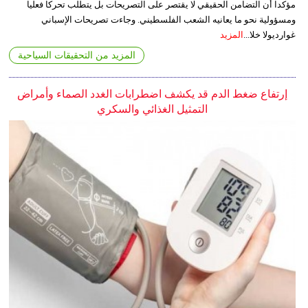
مؤكدا أن التضامن الحقيقي لا يقتصر على التصريحات بل يتطلب تحركا فعليا
ومسؤولية نحو ما يعانيه الشعب الفلسطيني. وجاءت تصريحات الإسباني
غوارديولا خلا...
المزيد
المزيد من التحقيقات السياحية
إرتفاع ضغط الدم قد يكشف اضطرابات الغدد الصماء وأمراض
التمثيل الغذائي والسكري