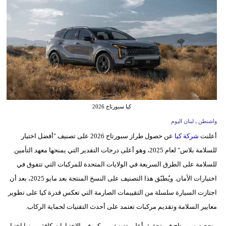
وسفر
ديكور
أخبار
إعلام
تعليم
كيا سبورتاج 2026
مرأة
واشنطن ـ لبنان اليوم
أعلنت
شركة كيا
عن حصول طراز سبورتاج 2026 على تصنيف "أفضل اختيار
أزياء
للسلامة بلاس" لعام 2025، وهو أعلى درجات التقدير التي يمنحها معهد التأمين
إسلامية
للسلامة على الطرق السريعة في الولايات المتحدة للمركبات التي تتفوق في
علوم
اختبارات الأمان. ويُطبّق هذا التصنيف على النسخ المنتجة بعد مايو 2025، بعد أن
وتكنولوجيا
اجتازت السيارة سلسلة من التقييمات الصارمة التي تعكس قدرة كيا على تطوير
معايير السلامة وتقديم مركبات تعتمد على أحدث التقنيات لحماية الركاب.
بيئة
ونجحت سبورتاج في تحقيق أعلى تصنيف ممكن في الاختبارات كافة، ومنها اختبار