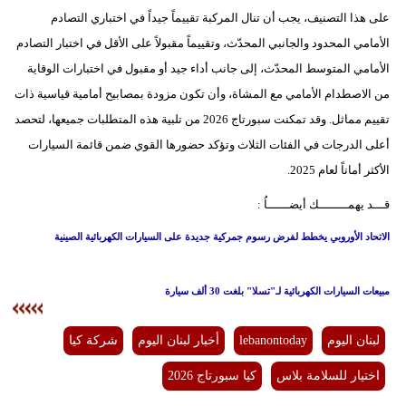
على هذا التصنيف، يجب أن تنال المركبة تقييماً جيداً في اختباري التصادم
الأمامي المحدود والجانبي المحدّث، وتقييماً مقبولاً على الأقل في اختبار التصادم
الأمامي المتوسط المحدّث، إلى جانب أداء جيد أو مقبول في اختبارات الوقاية
من الاصطدام الأمامي مع المشاة، وأن تكون مزودة بمصابيح أمامية قياسية ذات
تقييم مماثل. وقد تمكنت سبورتاج 2026 من تلبية هذه المتطلبات جميعها، لتحصد
أعلى الدرجات في الفئات الثلاث وتؤكد حضورها القوي ضمن قائمة السيارات
الأكثر أماناً لعام 2025.
قـــد يهمــــــــك أيضــــــاُ :
الاتحاد الأوروبي يخطط لفرض رسوم جمركية جديدة على السيارات الكهربائية الصينية
مبيعات السيارات الكهربائية لـ"تسلا" بلغت 30 ألف سيارة
لبنان اليوم
lebanontoday
أخبار لبنان اليوم
شركة كيا
اختيار للسلامة بلاس
كيا سبورتاج 2026