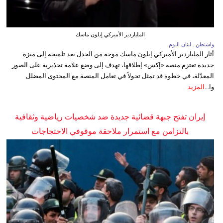
الملياردير الأميركي إيلون ماسك
واشنطن ـ لبنان اليوم
أثار الملياردير الأميركي إيلون ماسك موجة من الجدل بعد تلميحه إلى ميزة
جديدة تعتزم منصة «إكس» إطلاقها، تهدف إلى وضع علامة تحذيرية على الصور
المعدّلة، في خطوة قد تمثل تحولاً في تعامل المنصة مع المحتوى المضلل
وا...
المزيد
إيران تفتح جبهة قضائية جديدة ضد شخصيات رياضية وثقافية
بالتزامن مع استمرار ملاحقة موقوفي الاحتجاجات