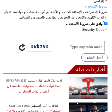
*
إلزامي
شروط الاستخدام
شروط النشر:
عدم الإساءة للكاتب أو للأشخاص أو للمقدسات أو مهاجمة الأديان
أو الذات الالهية. والابتعاد عن التحريض الطائفي والعنصري والشتائم.
اُوافق على شروط الأستخدام
Security Code
*
أرسل التعليق
أخبار ذات صلة
GMT 17:54 2025 الإثنين ,22 كانون الأول / ديسمبر
تسلا تواجه انتقادات بعد وفيات ناجمة عن
أعطال أبواب السيارات
GMT 19:12 2025 الثلاثاء ,19 آب / أغسطس
"نيسان" تثبّت تشكيلتها في "الفورمولا إي"