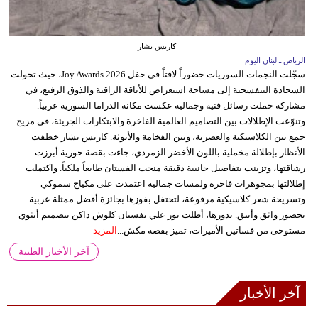
كاريس بشار
الرياض ـ لبنان اليوم
سجّلت النجمات السوريات حضوراً لافتاً في حفل Joy Awards 2026، حيث تحولت
السجادة البنفسجية إلى مساحة استعراض للأناقة الراقية والذوق الرفيع، في
مشاركة حملت رسائل فنية وجمالية عكست مكانة الدراما السورية عربياً.
وتنوّعت الإطلالات بين التصاميم العالمية الفاخرة والابتكارات الجريئة، في مزيج
جمع بين الكلاسيكية والعصرية، وبين الفخامة والأنوثة. كاريس بشار خطفت
الأنظار بإطلالة مخملية باللون الأخضر الزمردي، جاءت بقصة حورية أبرزت
رشاقتها، وتزينت بتفاصيل جانبية دقيقة منحت الفستان طابعاً ملكياً. واكتملت
إطلالتها بمجوهرات فاخرة ولمسات جمالية اعتمدت على مكياج سموكي
وتسريحة شعر كلاسيكية مرفوعة، لتحتفل بفوزها بجائزة أفضل ممثلة عربية
بحضور واثق وأنيق. بدورها، أطلت نور علي بفستان كلوش داكن بتصميم أنثوي
مستوحى من فساتين الأميرات، تميز بقصة مكش...
المزيد
آخر الأخبار الطبية
آخر الأخبار