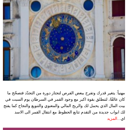
مدوَّنات
أبراج
فيديو
سيارات
مهنياً: يتغير قدرك وتفرح ببعض الفرص لتجتاز دورة من التجدّد فتصحّح ما
كان عالقًا، لتنطلق بقوة اكبر مع وجود القمر في السرطان يوم السبت في
بيت المال الذي يحمل لك والربح المالي والمعنوي والتنويع والنجاح كما يفتح
لك ابواب جديدة من التقدم تتابع الحظوظ مع انتقال القمر الى الاسد
اي...
المزيد