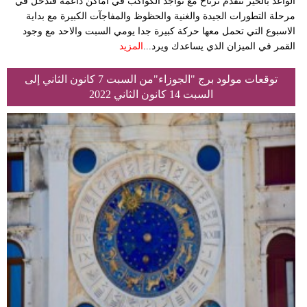
الواعد بالخير تتقدم ترتاح مع تواجد الكواكب في اماكن داعمة فتدخل في
مرحلة التطورات الجيدة والغنية والحظوظ والمفاجآت الكبيرة مع بداية
الاسبوع التي تحمل معها حركة كبيرة جدا يومي السبت والاحد مع وجود
القمر في الميزان الذي يساعدك ويرد...
المزيد
توقعات مولود برج "الجوزاء"من السبت 7 كانون الثاني إلى
السبت 14 كانون الثاني 2022