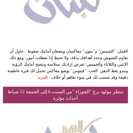
العمل: "الشمس" و"نبتون" معاكسان ويضعان أمامك ضغوط.. حاول أن
تقاوم التشوش وحدد أهدافك بدقة، ولا تحبط إذا تعطلت أمور، ومع ذلك
الإثنين والثلاثاء والخميس: تفرض إرادتك بسلاسة وتتضح أمامك الرؤية
وتبدو يقظ الذهن. الحب: "فينوس" بوضع معاكس تحمل لك فترة عاطفية
دقيقة وقد تتسبب لك في سوء تفاهم أو خلاف...
المزيد
تنتظر مولود برج "الجوزاء "من السبت 6 إلى الجمعة 12 شباط
أحداث مؤثرة