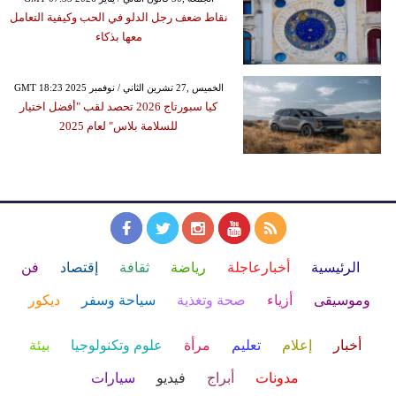
نقاط ضعف رجل الدلو في الحب وكيفية التعامل
معها بذكاء
GMT 18:23 2025 الخميس ,27 تشرين الثاني / نوفمبر
كيا سبورتاج 2026 تحصد لقب "أفضل اختيار
للسلامة بلاس" لعام 2025
الرئيسية
أخبارعاجلة
رياضة
ثقافة
إقتصاد
فن
وموسيقى
أزياء
صحة وتغذية
سياحة وسفر
ديكور
أخبار
إعلام
تعليم
مرأة
علوم وتكنولوجيا
بيئة
مدونات
أبراج
فيديو
سيارات