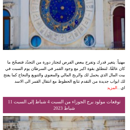
وسفر
ديكور
أخبار
إعلام
تعليم
مهنياً: يتغير قدرك وتفرح ببعض الفرص لتجتاز دورة من التجدّد فتصحّح ما
مرأة
كان عالقًا، لتنطلق بقوة اكبر مع وجود القمر في السرطان يوم السبت في
بيت المال الذي يحمل لك والربح المالي والمعنوي والتنويع والنجاح كما يفتح
أزياء
لك ابواب جديدة من التقدم تتابع الحظوظ مع انتقال القمر الى الاسد
إسلامية
اي...
المزيد
علوم
توقعات مولود برج الجوزاء من السبت 4 شباط إلى السبت 11
شباط 2023
وتكنولوجيا
بيئة