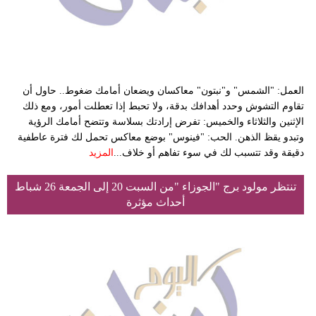
العمل: "الشمس" و"نبتون" معاكسان ويضعان أمامك ضغوط.. حاول أن
تقاوم التشوش وحدد أهدافك بدقة، ولا تحبط إذا تعطلت أمور، ومع ذلك
الإثنين والثلاثاء والخميس: تفرض إرادتك بسلاسة وتتضح أمامك الرؤية
وتبدو يقظ الذهن. الحب: "فينوس" بوضع معاكس تحمل لك فترة عاطفية
دقيقة وقد تتسبب لك في سوء تفاهم أو خلاف...
المزيد
تنتظر مولود برج "الجوزاء "من السبت 20 إلى الجمعة 26 شباط
أحداث مؤثرة