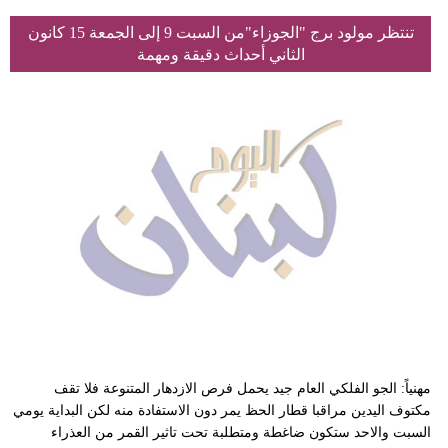
تنتظر مولود برج "الجوزاء"من السبت 9 إلى الجمعة 15 كانون
الثاني أحداث دقيقة ومهمة
مهنياً: الجو الفلكي العام جيد يحمل فرص الازدهار المتنوعة فلا تقف
مكتوف اليدين مراقبا قطار الحظ يمر دون الاستفادة منه لكن البداية يومي
السبت والاحد ستكون ضاغطة ومتطلبة تحت تاثير القمر من العذراء