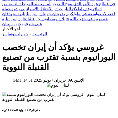
في قطاع غزة الأمر الذي يفتح الطريق أمام تنفيذ المرحلة الثانية من
اتفاق وقف إطلاق النار
جيش الاحتلال الإسرائيلي يشن حملة
اعتقالات واسعة في طولكرم
ضربتان جويتان إسرائيليتان تستهدفان
عنصرين في حزب الله
قتيلان ومصابون جراء 14 غارة إسرائيلية
على شرق وجنوب لبنان
أخر الأخبار
الرئيسية
»
حوارات وتقارير
غروسي يؤكد أن إيران تخصب
اليورانيوم بنسبة تقترب من تصنيع
القنبلة النووية
14:51 2025 الإثنين ,09 حزيران / يونيو
GMT
مقر الوكالة الدولية للطاقة الذرية