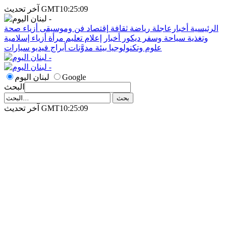
آخر تحديث GMT10:25:09
الرئيسية
أخبارعاجلة
رياضة
ثقافة
إقتصاد
فن وموسيقى
أزياء
صحة
وتغذية
سياحة وسفر
ديكور
أخبار
إعلام
تعليم
مرأة
أزياء إسلامية
علوم وتكنولوجيا
بيئة
مدوَّنات
أبراج
فيديو
سيارات
Google
لبنان اليوم
البحث
آخر تحديث GMT10:25:09