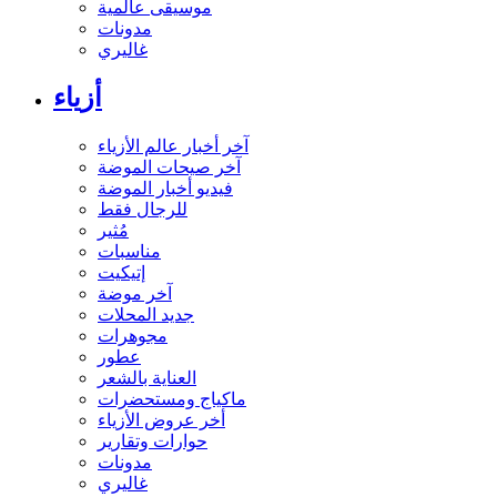
موسيقى عالمية
مدونات
غاليري
أزياء
آخر أخبار عالم الأزياء
آخر صيحات الموضة
فيديو أخبار الموضة
للرجال فقط
مُثير
مناسبات
إتيكيت
آخر موضة
جديد المحلات
مجوهرات
عطور
العناية بالشعر
ماكياج ومستحضرات
أخر عروض الأزياء
حوارات وتقارير
مدونات
غاليري