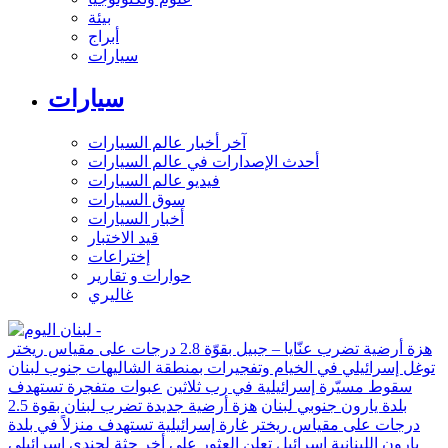
بيئة
أبراج
سيارات
سيارات
آخر أخبار عالم السيارات
أحدث الإصدارات في عالم السيارات
فيديو عالم السيارات
سوق السيارات
أخبار السيارات
قيد الاختبار
إختراعات
حوارات و تقارير
غاليري
هزة أرضية تضرب عنّايا – جبيل بقوّة 2.8 درجات على مقياس ريختر
توغل إسرائيلي في الخيام وتفجيرات بمنطقة الشاليهات جنوب لبنان
سقوط مسيّرة إسرائيلية في رب ثلاثين
عبوات متفجرة تستهدف
بلدة يارون جنوبي لبنان
هزة أرضية جديدة تضرب لبنان بقوة 2.5
درجات على مقياس ريختر
غارة إسرائيلية تستهدف منزلاً في بلدة
يارون اللبنانية
إسرائيل تعلن العثور على أخر جثة لجندي إسرائيلي