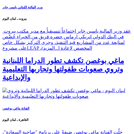
وزير المالية اللبناني ياسين جابر
بيروت ـ لبنان اليوم
عقد وزير المالية ياسين جابر اجتماعاً تنسيقياً مع مدير مكتب بيروت
في البنك الدولي انريكي ارماس حضره فريق من الخبراء خُصِّص
لمتابعة عدد من المشاريع قيد التنفيذ، وجرى التركيز بشكل خاص
على مشروعLEAP ،(المخصص لإعادة ا...
المزيد
ماغي بوغصن تكشف تطور الدراما اللبنانية
وتروي صعوبات طفولتها وتجاربها التعليمية
والإبداعية
الفنانة ماغي بوغصن
القاهرة ـ لبنان اليوم
حلّت الفنانة ماغي بوغصن ضيفةً على برنامج "صاحبة السعادة"،