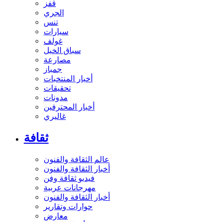
قفز
الجري
تنس
سيارات
غولف
سباق الخيل
مصارعة
جمباز
أخبار المنتخبات
تحقيقات
مدونات
أخبار المحترفين
غاليري
ثقافة
عالم الثقافة والفنون
أخبار الثقافة والفنون
فيديو ثقافة وفن
مهرجانات عربية
أخبار الثقافة والفنون
حوارات وتقارير
معارض