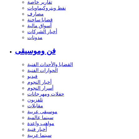
تقارير خاصة
نفط وبتروكيماويات
مصارف
قضايا ساخنة
أسواق مالية
أخبار الشركات
مدونات
فن وموسيقى
القضايا والأحداث الفنية
الحوارات الفنية
فيديو
أخبار النجوم
أسرار النجوم
حفلات ومهرجانات
تلفزيون
مقابلات
موسيقى عربية
سينما عالمية
مواهب واعدة
أخبار فنية
سينما عربية