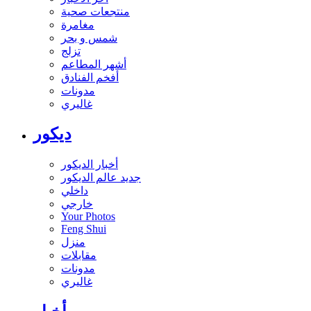
منتجعات صحية
مغامرة
شمس و بحر
تزلج
أشهر المطاعم
أفخم الفنادق
مدونات
غاليري
ديكور
أخبار الديكور
جديد عالم الديكور
داخلي
خارجي
Your Photos
Feng Shui
منزل
مقابلات
مدونات
غاليري