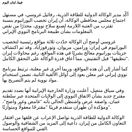
فييناـ لبنان اليوم
أكّد مدير الوكالة الدولية للطاقة الذرية، رفائيل غروسي، في مستهل
اجتماع مجلس محافظي الوكالة، أن إيران تخصب اليورانيوم بنسبة
تقترب من العتبة اللازمة لصنع سلاح نووي، محذرًا من نقص
المعلومات بشأن طبيعة البرنامج النووي الإيراني.
غروسي أوضح أن الوكالة حدّدت ثلاثة مواقع رئيسية لتخصيب
اليورانيوم في إيران: ورامين، مريوان، وتورقوزآباد. وقد تم اكتشاف
جزيئات يورانيوم معالَج بشريًا في هذه المواقع، رغم محاولات إيران
"تنظيفها" قبل التفتيش، مما أعاق قدرة الوكالة على التحقق الكامل.
كما أشار إلى أن هذه المواقع، وربما أخرى غير معلنة، ترتبط ببرنامج
نووي إيراني غير معلن يعود إلى أوائل الألفية الثانية، تضمن استخدام
مواد نووية لم يتم التصريح بها.
وفي سياق متصل، أعلنت وزارة الخارجية الإيرانية أنها بصدد تقديم
مقترح جديد بشأن الاتفاق النووي إلى الولايات المتحدة عبر سلطنة
عمان، واصفة عرض واشنطن الحالي بأنه "غامض وغير واضح"،
ومؤكدة أن طهران ستقدم قريبًا "مقترحًا معقولًا ومتوازنًا".
الوكالة الدولية للطاقة الذرية تواصل الإعراب عن قلقها من افتقار
التعاون الكامل من إيران، داعية إلى المزيد من الشفافية والوصول
الفني للمواقع الحساسة.