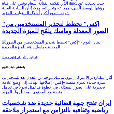
الذي تقدّمه الفنانة إسعاد يونس على قناة dmc، حيث تحدثت عن
رؤيتها للوسط الفني، مميزاته وتحدياته، مؤكدةً أن الساحة الفنية
شهدت تطوراً كبيراً خلال السنوات...
المزيد
"إكس" تخطط لتحذير المستخدمين من
الصور المعدلة وماسك يلمّح للميزة الجديدة
الملياردير الأميركي إيلون ماسك
واشنطن ـ لبنان اليوم
أثار الملياردير الأميركي إيلون ماسك موجة من الجدل بعد تلميحه إلى
ميزة جديدة تعتزم منصة «إكس» إطلاقها، تهدف إلى وضع علامة
تحذيرية على الصور المعدّلة، في خطوة قد تمثل تحولاً في تعامل
المنصة مع المحتوى المضلل وا...
المزيد
إيران تفتح جبهة قضائية جديدة ضد شخصيات
رياضية وثقافية بالتزامن مع استمرار ملاحقة