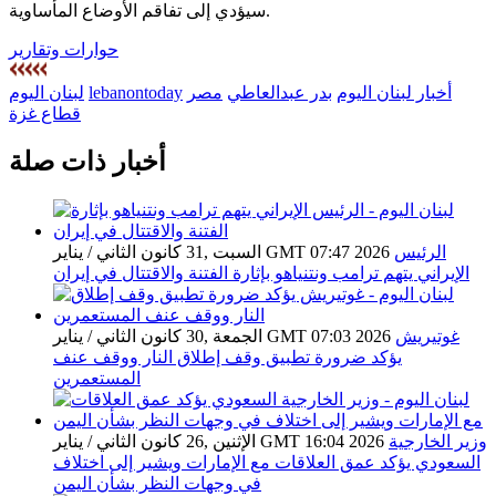
سيؤدي إلى تفاقم الأوضاع المأساوية.
حوارات وتقارير
أخبار لبنان اليوم
بدر عبدالعاطي
مصر
lebanontoday
لبنان اليوم
قطاع غزة
أخبار ذات صلة
الرئيس
السبت ,31 كانون الثاني / يناير GMT 07:47 2026
الإيراني يتهم ترامب ونتنياهو بإثارة الفتنة والاقتتال في إيران
غوتيريش
الجمعة ,30 كانون الثاني / يناير GMT 07:03 2026
يؤكد ضرورة تطبيق وقف إطلاق النار ووقف عنف
المستعمرين
وزير الخارجية
الإثنين ,26 كانون الثاني / يناير GMT 16:04 2026
السعودي يؤكد عمق العلاقات مع الإمارات ويشير إلى اختلاف
في وجهات النظر بشأن اليمن