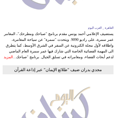
وسفر
ديكور
أخبار
القاهرة _ العرب اليوم
يستضيف الإعلامي أحمد يونس مقدم برنامج "صباحك ومطرحك"، المغامر
إعلام
عمر سمرة، على راديو 9090. ويتحدث "سمرة" عن سياحة المغامرة،
واطلاقه لأول مجلة الكترونية عن السفر في الشرق الأوسط، كما يتطرق
تعليم
الى المهمة الفضائية الخاصة التي شارك فيها عمر سمرة العام الماضي
لدعم أبحاث الفضاء، ومغامراته في تسلق الجبال. برنامج "صباحك...
المزيد
مرأة
مجدي بدران ضيف "طلائع الإيمان" عبر إذاعة القرآن
أزياء
إسلامية
علوم
وتكنولوجيا
بيئة