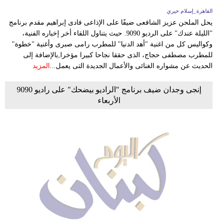
القاهرة_إسلام خيري
يحل الملحن عزيز الشافعى ضيفًا على الإذاعى فادى إبراهيم مقدم برنامج
"الليلة عندك" على الرديو 9090. حيث يتناول اللقاء أخر إخباره الفنية،
وكواليس كل من اغنية "أهد الدنيا" للمطرب رامى صبرى وأغنية "خطوة"
للمطرب مصطفى حجاج، الذى حققا نجاحا كبيرا مؤخرا,بالإضافة إلى
الحديث عن مشواره الغنائى والأعمال الجديدة التى يعمل...
المزيد
إنجى وجدان ضيف برنامج "الراديو بيضحك" على راديو 9090
الأربعاء