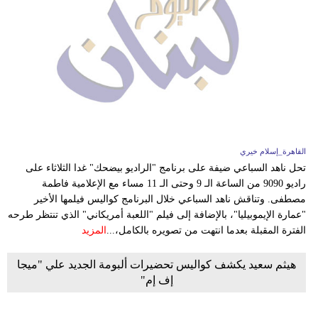
القاهرة_إسلام خيري
تحل ناهد السباعي ضيفة على برنامج "الراديو بيضحك" غدا الثلاثاء على
راديو 9090 من الساعة الـ 9 وحتى الـ 11 مساء مع الإعلامية فاطمة
مصطفى. وتناقش ناهد السباعي خلال البرنامج كواليس فيلمها الأخير
"عمارة الإيموبيليا"، بالإضافة إلى فيلم "اللعبة أمريكاني" الذي تنتظر طرحه
الفترة المقبلة بعدما انتهت من تصويره بالكامل،...
المزيد
هيثم سعيد يكشف كواليس تحضيرات ألبومة الجديد علي "ميجا
إف إم"