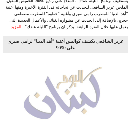
يستضيف برنامج "الليلة عندك"، المذاع على راديو 9090، الخميس المقبل،
الملحن عزيز الشافعى للحديث عن نجاحاته فى الفترة الأخيرة ومنها أغنية
"أهد الدنيا" للمطرب رامى صبرى وأغنية "خطوة" للمطرب مصطفى
حجاج، بالإضافة إلى الحديث عن مشواره الغنائى والأعمال الجديدة التى
يعمل عليها خلال الفترة الراهنة. يذكر ان برنامج "الليلة عندك"...
المزيد
عزيز الشافعي يكشف كواليس أغنية "أهد الدينا" لرامي صبري
على 9090