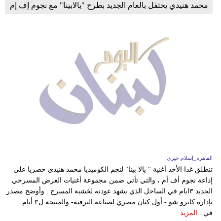
محمد هنيدي يحتفل بالعام الجديد بطرح "يالابينا" مع نجوم إف إم
القاهرة_إسلام خيري
تنطلق غدا الأحد أغنية " يالا بينا" لنجم الكوميديا محمد هنيدي حصريا علي
إذاعة نجوم أف أم ، والتي تأتي ضمن مجموعة أغنيات العرض المسرحي
الجديد ٣ايام في الساحل الذي يشهد عودته لخشبة المسرح . وأوضح مصدر
بإدارة كايرو شو - أول كيان مصري لصناعة الترفيه- والمنتجة ل٣ أيام
في...
المزيد