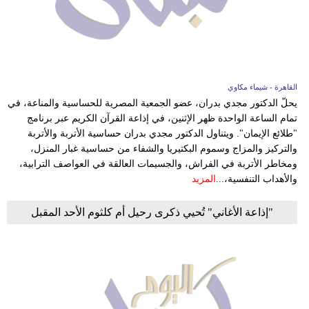
مدوَّنات
أبراج
فيديو
القاهرة - شيماء مكاوي
سيارات
يحلّ الدكتور مجدي بدران، عضو الجمعية المصرية للحساسية والمناعة، في
تمام الساعة الواحدة ظهر الإثنين، في إذاعة القرآن الكريم عبر برنامج
"طلائع الإيمان". ويتناول الدكتور مجدي بدران حساسية الأتربة والأتربة
والتركيز والمزاج وسموم البكتيريا والشفاء من حساسية غبار المنزل،
ومخاطر الأتربة في الفراش، والجسيمات العالقة في العواصف الترابية،
والأهداب التنفسية،...
المزيد
"إذاعة الأغاني" تُحيي ذكرى رحيل أم كلثوم الأحد المقبل