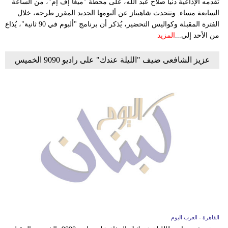
تقدمه الإذاعية دنيا صلاح عبد الله، على محطة "ميغا إف إم"، من الساعة
السابعة مساء. وتتحدث شاهيناز عن ألبومها الجديد المقرر طرحه، خلال
الفترة المقبلة وكواليس التحضير، يُذكر أن برنامج "ألبوم في 90 ثانية"، يُذاع
من الأحد إلى...
المزيد
عزيز الشافعى ضيف "الليلة عندك" على راديو 9090 الخميس
القاهرة - العرب اليوم