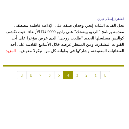
القاهرة_إسلام خيري
تحل الفنانة الشابة إنجي وجدان ضيفة على الإذاعية فاطمة مصطفى
مقدمة برنامج "الرديو بيضحك" على راديو 9090 غدًا الأربعاء. حيث تكشف
كواليس مسلسلها الجديد "طلعت روحي" الذى عرض مؤخرا على أحد
القنوات المشفرة، ومن المنتظر عرضه خلال الأسابيع القادمة على أحد
الفضائيات المفتوحة، وشاركها في بطولته كل من نيكولا معوض،...
المزيد
7
6
5
4
3
2
1