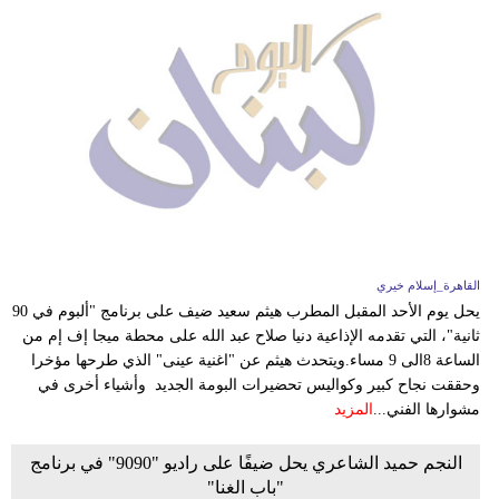
القاهرة_إسلام خيري
يحل يوم الأحد المقبل المطرب هيثم سعيد ضيف على برنامج "ألبوم في 90
ثانية"، التي تقدمه الإذاعية دنيا صلاح عبد الله على محطة ميجا إف إم من
الساعة 8الى 9 مساء.ويتحدث هيثم عن "اغنية عينى" الذي طرحها مؤخرا
وحققت نجاح كبير وكواليس تحضيرات البومة الجديد وأشياء أخرى في
مشوارها الفني...
المزيد
النجم حميد الشاعري يحل ضيفًا على راديو "9090" في برنامج
"باب الغنا"