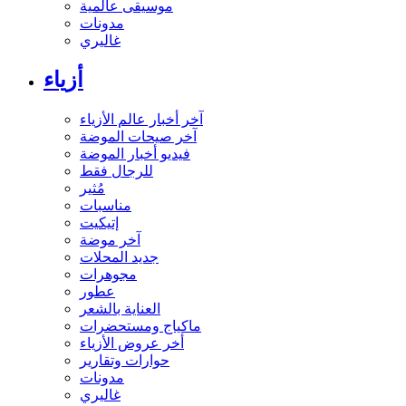
موسيقى عالمية
مدونات
غاليري
أزياء
آخر أخبار عالم الأزياء
آخر صيحات الموضة
فيديو أخبار الموضة
للرجال فقط
مُثير
مناسبات
إتيكيت
آخر موضة
جديد المحلات
مجوهرات
عطور
العناية بالشعر
ماكياج ومستحضرات
أخر عروض الأزياء
حوارات وتقارير
مدونات
غاليري