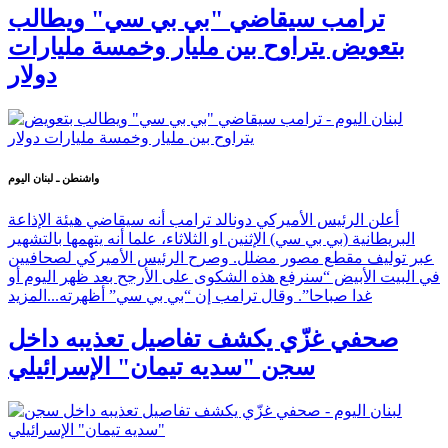
ترامب سيقاضي "بي بي سي" ويطالب
بتعويض يتراوح بين مليار وخمسة مليارات
دولار
واشنطن ـ لبنان اليوم
أعلن الرئيس الأميركي دونالد ترامب أنه سيقاضي هيئة الإذاعة
البريطانية (بي بي سي) الإثنين او الثلاثاء، علما أنه يتهمها بالتشهير
عبر توليف مقطع مصور مضلل. وصرح الرئيس الأميركي لصحافيين
في البيت الأبيض “سنرفع هذه الشكوى على الأرجح بعد ظهر اليوم أو
غدا صباحا”. وقال ترامب إن “بي بي سي” أظهرته...
المزيد
صحفي غزّي يكشف تفاصيل تعذيبه داخل
سجن "سديه تيمان" الإسرائيلي