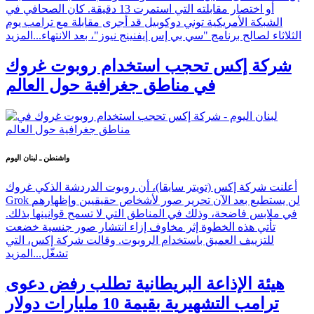
أو اختصار مقابلته التي استمرت 13 دقيقة. كان الصحافي في
الشبكة الأمريكية توني دوكوبيل قد أجرى مقابلة مع ترامب يوم
الثلاثاء لصالح برنامج "سي بي إس إيفنينج نيوز"، بعد الانتهاء...
المزيد
شركة إكس تحجب استخدام روبوت غروك
في مناطق جغرافية حول العالم
واشنطن ـ لبنان اليوم
أعلنت شركة إكس (تويتر سابقا)، أن روبوت الدردشة الذكي غروك
Grok لن يستطيع بعد الآن تحرير صور لأشخاص حقيقيين وإظهارهم
في ملابس فاضحة، وذلك في المناطق التي لا تسمح قوانينها بذلك.
تأتي هذه الخطوة إثر مخاوف إزاء انتشار صور جنسية خضعت
للتزييف العميق باستخدام الروبوت. وقالت شركة إكس، التي
تشغّل...
المزيد
هيئة الإذاعة البريطانية تطلب رفض دعوى
ترامب التشهيرية بقيمة 10 مليارات دولار