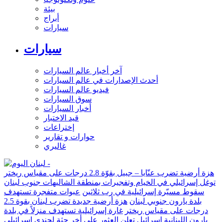
بيئة
أبراج
سيارات
سيارات
آخر أخبار عالم السيارات
أحدث الإصدارات في عالم السيارات
فيديو عالم السيارات
سوق السيارات
أخبار السيارات
قيد الاختبار
إختراعات
حوارات و تقارير
غاليري
هزة أرضية تضرب عنّايا – جبيل بقوّة 2.8 درجات على مقياس ريختر
توغل إسرائيلي في الخيام وتفجيرات بمنطقة الشاليهات جنوب لبنان
سقوط مسيّرة إسرائيلية في رب ثلاثين
عبوات متفجرة تستهدف
بلدة يارون جنوبي لبنان
هزة أرضية جديدة تضرب لبنان بقوة 2.5
درجات على مقياس ريختر
غارة إسرائيلية تستهدف منزلاً في بلدة
يارون اللبنانية
إسرائيل تعلن العثور على أخر جثة لجندي إسرائيلي