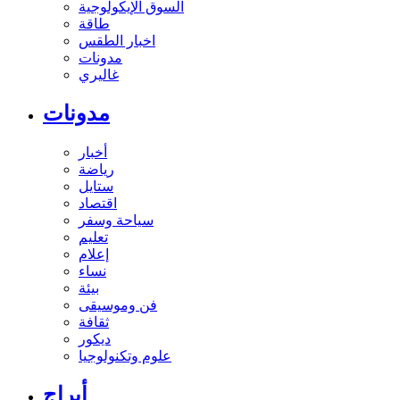
السوق الإيكولوجية
طاقة
اخبار الطقس
مدونات
غاليري
مدونات
أخبار
رياضة
ستايل
اقتصاد
سياحة وسفر
تعليم
إعلام
نساء
بيئة
فن وموسيقى
ثقافة
ديكور
علوم وتكنولوجيا
أبراج