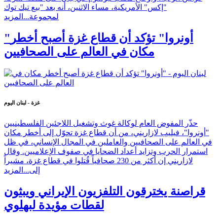
"إكس" الأمريكية، مساء الاثنين، أنه بعد "بيع تيك توك
لمجموعة...
المزيد
"أونروا" تؤكد أن قطاع غزة أصبح أخطر
مكان في العالم على الصحافيين
غزة - لبنان اليوم
حذّر المفوض العام لوكالة غوث وتشغيل اللاجئين الفلسطينيين
"أونروا"، فيليب لازاريني، من أن قطاع غزة تحوّل إلى أخطر مكان
في العالم على الصحافيين والعاملين في المجال الإنساني، في ظل
استمرار الحرب وتزايد أعداد الضحايا في صفوف الإعلاميين. وقال
لازاريني إن أكثر من 230 صحافياً قُتلوا في قطاع غزة، مشيراً
إلى...
المزيد
قراصنة يخترقون التلفزيون الإيراني ويبثون
لقطات مؤيدة لبهلوي