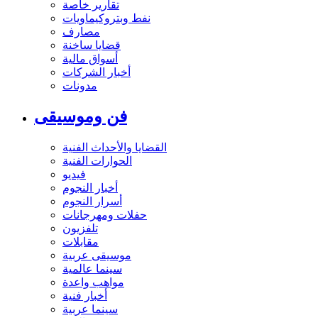
تقارير خاصة
نفط وبتروكيماويات
مصارف
قضايا ساخنة
أسواق مالية
أخبار الشركات
مدونات
فن وموسيقى
القضايا والأحداث الفنية
الحوارات الفنية
فيديو
أخبار النجوم
أسرار النجوم
حفلات ومهرجانات
تلفزيون
مقابلات
موسيقى عربية
سينما عالمية
مواهب واعدة
أخبار فنية
سينما عربية