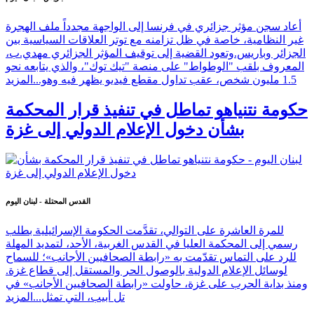
أعاد سجن مؤثر جزائري في فرنسا إلى الواجهة مجدداً ملف الهجرة
غير النظامية، خاصة في ظل تزامنه مع توتر العلاقات السياسية بين
الجزائر وباريس.وتعود القضية إلى توقيف المؤثر الجزائري مهدي.ب،
المعروف بلقب "الوطواط" على منصة "تيك توك"، والذي يتابعه نحو
1.5 مليون شخص، عقب تداول مقطع فيديو يظهر فيه وهو...
المزيد
حكومة نتنياهو تماطل في تنفيذ قرار المحكمة
بشأن دخول الإعلام الدولي إلى غزة
القدس المحتلة - لبنان اليوم
للمرة العاشرة على التوالي، تقدَّمت الحكومة الإسرائيلية بطلب
رسمي إلى المحكمة العليا في القدس الغربية، الأحد، لتمديد المهلة
للرد على التماس تقدّمت به «رابطة الصحافيين الأجانب»؛ للسماح
لوسائل الإعلام الدولية بالوصول الحر والمستقل إلى قطاع غزة.
ومنذ بداية الحرب على غزة، حاولت «رابطة الصحافيين الأجانب» في
تل أبيب، التي تمثل...
المزيد