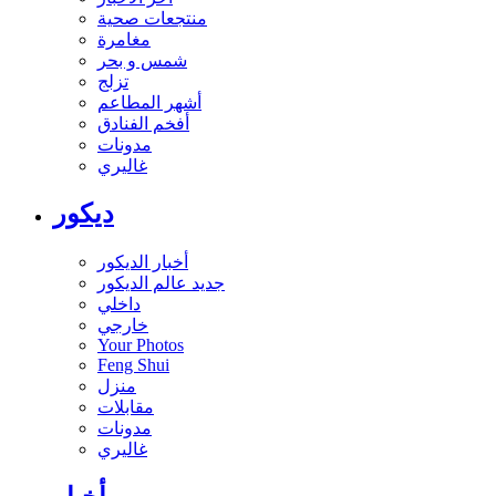
منتجعات صحية
مغامرة
شمس و بحر
تزلج
أشهر المطاعم
أفخم الفنادق
مدونات
غاليري
ديكور
أخبار الديكور
جديد عالم الديكور
داخلي
خارجي
Your Photos
Feng Shui
منزل
مقابلات
مدونات
غاليري