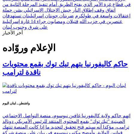
في قطاع غزة الأمر الذي يفتح الطريق أمام تنفيذ المرحلة الثانية من
اتفاق وقف إطلاق النار
جيش الاحتلال الإسرائيلي يشن حملة
اعتقالات واسعة في طولكرم
ضربتان جويتان إسرائيليتان تستهدفان
عنصرين في حزب الله
قتيلان ومصابون جراء 14 غارة إسرائيلية
على شرق وجنوب لبنان
أخر الأخبار
الإعلام وروّاده
حاكم كاليفورنيا يتهم تيك توك بقمع محتويات
ناقدة لترامب
واشنطن ـ لبنان اليوم
اتهم حاكم ولاية كاليفورنيا غافين نيوسوم، منصة التواصل الاجتماعي
الصينية "تيك توك" بقمع المحتوى المنتقد للرئيس الأمريكي دونالد
ترامب، مؤكدا أنه سيتم فتح تحقيق لتحديد ما إذا كانت المنصة تنتهك
قوانين الولاية. وأوضح مكتب نيوسوم في بيان على منصة شركة