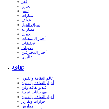
قفز
الجري
تنس
سيارات
غولف
سباق الخيل
مصارعة
جمباز
أخبار المنتخبات
تحقيقات
مدونات
أخبار المحترفين
غاليري
ثقافة
عالم الثقافة والفنون
أخبار الثقافة والفنون
فيديو ثقافة وفن
مهرجانات عربية
أخبار الثقافة والفنون
حوارات وتقارير
معارض