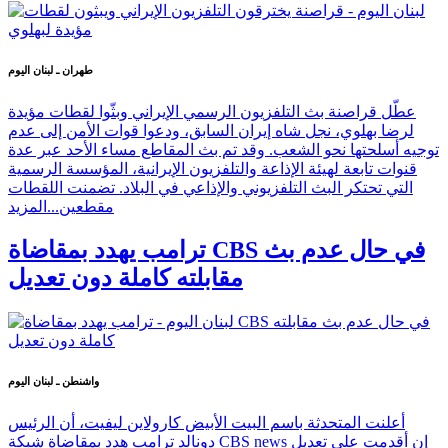
طهران ـ لبنان اليوم
عطّل قراصنة بث التلفزيون الرسمي الإيراني وبثّوا لقطات مؤيدة
لرضا بهلوي، نجل شاه إيران السابق، ودعوا قوات الأمن إلى عدم
توجيه أسلحتها نحو الشعب. وقد تم بث المقاطع مساء الأحد عبر عدة
قنوات تابعة لهيئة الإذاعة والتلفزيون الإيرانية، المؤسسة الرسمية
التي تحتكر البث التلفزيوني والإذاعي في البلاد. تضمنت اللقطات
مقطعين...
المزيد
ترامب يهدد بمقاضاة CBS في حال عدم بث
مقابلته كاملة دون تعديل
واشنطن ـ لبنان اليوم
أعلنت المتحدثة باسم البيت الأبيض كارولاين ليفيت، أن الرئيس
دونالد ترامب هدد بمقاضاة شبكة CBS news إن أقدمت على تعديل