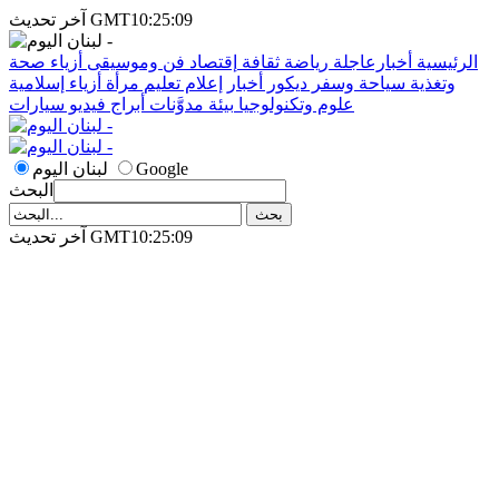
آخر تحديث GMT10:25:09
الرئيسية
أخبارعاجلة
رياضة
ثقافة
إقتصاد
فن وموسيقى
أزياء
صحة
وتغذية
سياحة وسفر
ديكور
أخبار
إعلام
تعليم
مرأة
أزياء إسلامية
علوم وتكنولوجيا
بيئة
مدوَّنات
أبراج
فيديو
سيارات
Google
لبنان اليوم
البحث
آخر تحديث GMT10:25:09