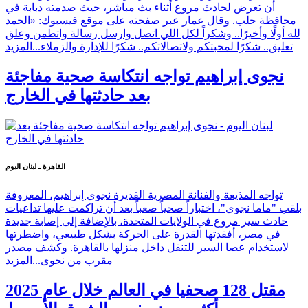
أن تعرض لحادث مروع أثناء بث مباشر، حيث صدمته دبابة في
محافظة حلب. وقال عمار عبر صفحته على موقع فيسبوك: «الحمد
لله أولًا وأخيرًا.. وشكراً لكل اللي اتصل وارسل رسالة واتطمن وعلق
تعليق.. شكرًا لمحبتكم ولاتصالاتكم.. شكرًا للإدارة والزملاء...
المزيد
نجوى إبراهيم تواجه انتكاسة صحية مفاجئة
بعد حادثتها في الخارج
القاهرة ـ لبنان اليوم
تواجه المذيعة والفنانة المصرية القديرة نجوى إبراهيم، المعروفة
بلقب "ماما نجوى"، اختباراً صحياً صعباً بعد أن تراكمت عليها تداعيات
حادث سير مروع في الولايات المتحدة، بالإضافة إلى إصابة جديدة
في مصر، أفقدتها القدرة على الحركة بشكل طبيعي، واضطرتها
لاستخدام عصا السير للتنقل داخل منزلها بالقاهرة. وكشف مصدر
مقرب من نجوى...
المزيد
مقتل 128 صحفيا في العالم خلال عام 2025