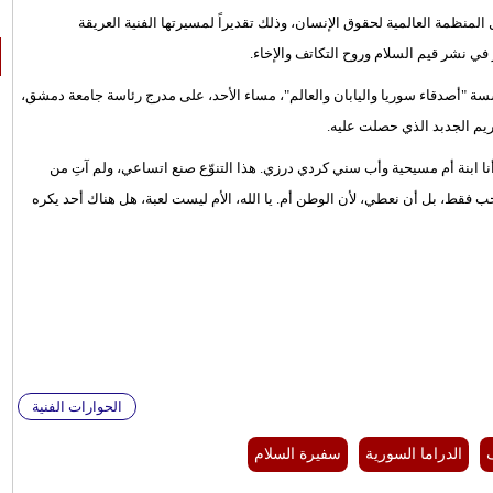
منظمة العالمية لحقوق الإنسان، وذلك تقديراً لمسيرتها الفنية العريقة
 في نشر قيم السلام وروح التكاتف والإخاء.
سسة "أصدقاء سوريا واليابان والعالم"، مساء الأحد، على مدرج رئاسة جامعة دمشق،
ريم الجدبد الذي حصلت عليه.
نا ابنة أم مسيحية وأب سني كردي درزي. هذا التنوّع صنع اتساعي، ولم آتِ من
ب فقط، بل أن نعطي، لأن الوطن أم. يا الله، الأم ليست لعبة، هل هناك أحد يكره
الحوارات الفنية
الدراما السورية
سفيرة السلام