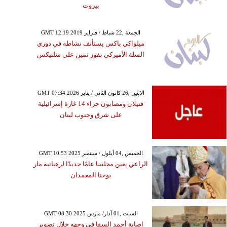
بيروت
GMT 12:19 2019 الجمعة ,22 شباط / فبراير
ميلواكي باكس يستأنف نشاطه في دوري
السلة الأميركي بفوز ثمين على سلتيكس
GMT 07:34 2026 الإثنين ,26 كانون الثاني / يناير
قتيلان ومصابون جراء 14 غارة إسرائيلية
على شرق وجنوب لبنان
GMT 10:53 2025 الخميس ,04 أيلول / سبتمبر
الراعي يعين مجلسا عامًا جديدًا لرهبانية مار
يوحنا المعمدان
GMT 08:30 2025 السبت ,01 آذار/ مارس
إصابة أحمد السقا في وجهه خلال تصوير