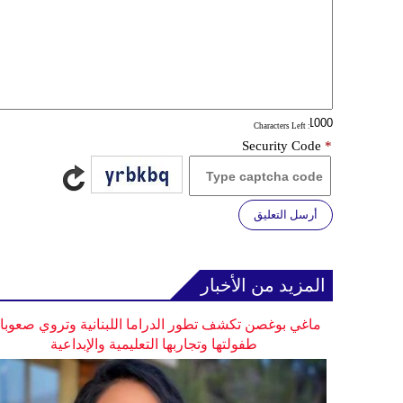
: Characters Left
Security Code
*
أرسل التعليق
المزيد من الأخبار
ماغي بوغصن تكشف تطور الدراما اللبنانية وتروي صعوب
طفولتها وتجاربها التعليمية والإبداعية