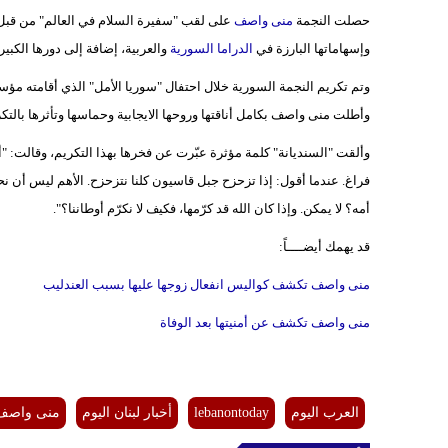
حصلت النجمة
منى واصف
على لقب "سفيرة السلام في العالم" من قبل ال
وإسهاماتها البارزة في
الدراما السورية
والعربية، إضافة إلى دورها الكبير
وتم تكريم النجمة السورية خلال احتفال "سوريا الأمل" الذي أقامته مؤ
وأطلت منى واصف بكامل أناقتها وروحها الايجابية وحماسها وتأثرها بالتك
وألقت "السنديانة" كلمة مؤثرة عبّرت عن فخرها بهذا التكريم، وقالت: "أ
فراغ. عندما أقول: إذا تزحزح جبل قاسيون كلنا نتزحزح. الأهم ليس أن نح
أمه؟ لا يمكن. وإذا كان الله قد كرّمها، فكيف لا نكرّم أوطاننا؟".
قد يهمك أيضــــاً:
منى واصف تكشف كواليس انفعال زوجها عليها بسبب العندليب
منى واصف تكشف عن أمنيتها بعد الوفاة
العرب اليوم
lebanontoday
أخبار لبنان اليوم
منى واصف