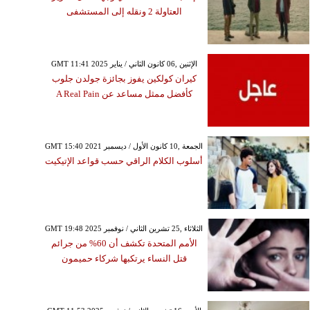
العتاولة 2 ونقله إلى المستشفى
GMT 11:41 2025 الإثنين ,06 كانون الثاني / يناير
كيران كولكين يفوز بجائزة جولدن جلوب
كأفضل ممثل مساعد عن A Real Pain
GMT 15:40 2021 الجمعة ,10 كانون الأول / ديسمبر
أسلوب الكلام الراقي حسب قواعد الإتيكيت
GMT 19:48 2025 الثلاثاء ,25 تشرين الثاني / نوفمبر
الأمم المتحدة تكشف أن 60% من جرائم
قتل النساء يرتكبها شركاء حميمون