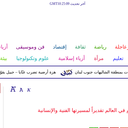
آخر تحديث GMT10:25:09
عاجلة
رياضة
ثقافة
إقتصاد
فن وموسيقى
أزياء
تعليم
مرأة
أزياء إسلامية
علوم وتكنولوجيا
بيئة
ة الشاليهات جنوب لبنان
هزة أرضية تضرب عنّايا – جبيل بقوّة 2.8 درجات على مقياس ريختر
العالم تقديراً لمسيرتها الفنية والإنسانية