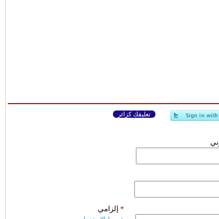
تعليقك كزائر
وني
*
إلزامي