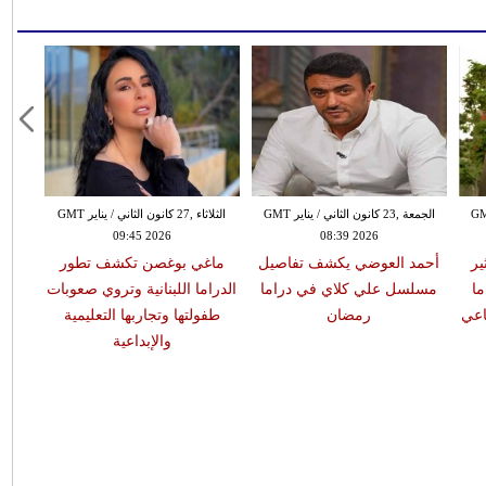
ن الثاني / يناير GMT
الجمعة ,23 كانون الثاني / يناير GMT
الثلاثاء ,27 كانون الثاني / يناير GMT
09:45 2026
08:39 2026
ير
أحمد العوضي يكشف تفاصيل
ماغي بوغصن تكشف تطور
ما
مسلسل علي كلاي في دراما
الدراما اللبنانية وتروي صعوبات
اعي
رمضان
طفولتها وتجاربها التعليمية
والإبداعية