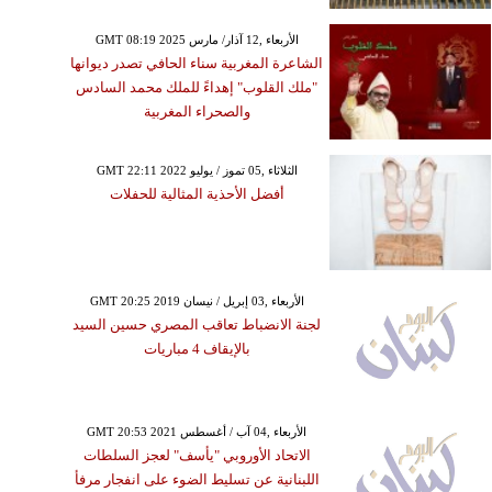
GMT 08:19 2025 الأربعاء ,12 آذار/ مارس
الشاعرة المغربية سناء الحافي تصدر ديوانها
"ملك القلوب" إهداءً للملك محمد السادس
والصحراء المغربية
GMT 22:11 2022 الثلاثاء ,05 تموز / يوليو
أفضل الأحذية المثالية للحفلات
GMT 20:25 2019 الأربعاء ,03 إبريل / نيسان
لجنة الانضباط تعاقب المصري حسين السيد
بالإيقاف 4 مباريات
GMT 20:53 2021 الأربعاء ,04 آب / أغسطس
الاتحاد الأوروبي "يأسف" لعجز السلطات
اللبنانية عن تسليط الضوء على انفجار مرفأ