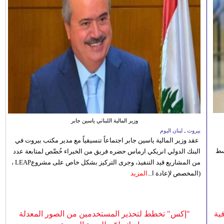
وزير المالية اللبناني ياسين جابر
بيروت ـ لبنان اليوم
عقد وزير المالية ياسين جابر اجتماعاً تنسيقياً مع مدير مكتب بيروت في
 للوسط
البنك الدولي انريكي ارماس حضره فريق من الخبراء خُصِّص لمتابعة عدد
من المشاريع قيد التنفيذ، وجرى التركيز بشكل خاص على مشروعLEAP ،
(المخصص لإعادة ا...
المزيد
ية
"إكس" تخطط لتحذير المستخدمين من الصور المعدلة