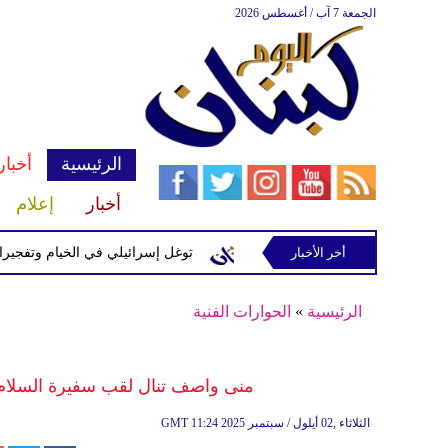
الجمعة 7 آب / أغسطس 2026
الرئيسية
أخبار
أخبار
إعلام
سرائيلية في رب ثلاثين
أخر الأخبار
توغل إسرائيلي في الخيام وتفجيرات بمنطق
الرئيسية
»
الحوارات الفنية
منى واصف تنال لقب سفيرة السلام في 
11:24 2025 الثلاثاء ,02 أيلول / سبتمبر
GMT