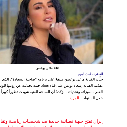
الفنانة ماغي بوغصن
القاهرة ـ لبنان اليوم
حلّت الفنانة ماغي بوغصن ضيفةً على برنامج "صاحبة السعادة"، الذي
تقدّمه الفنانة إسعاد يونس على قناة dmc، حيث تحدثت عن رؤيتها
الفني، مميزاته وتحدياته، مؤكدةً أن الساحة الفنية شهدت تطوراً كبيراً
خلال السنوات...
المزيد
إيران تفتح جبهة قضائية جديدة ضد شخصيات رياضية وثقاف