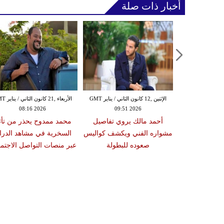
أخبار ذات صلة
الجمعة ,09 كانون الثاني / يناير GMT
الإثنين ,12 كانون الثاني / يناير GMT
الأربعاء ,21 كانو
08:16 2026
09:51 2026
18:39
ا الثالث وحكاية
أحمد مالك يروي تفاصيل
محمد ممدوح يحذر من تأث
 ملاك البيت
مشواره الفني ويكشف كواليس
السخرية في مشاهد الدرا
سانيا نادرا
صعوده للبطولة
عبر منصات التواصل الاجتم
ومة