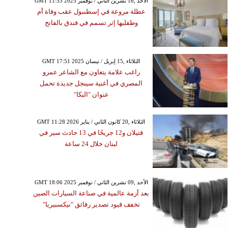
GMT 11:53 2025 الأحد ,16 تشرين الثاني / نوفمبر
عطلة مروعة في إسطنبول عقب وفاة أم
وطفليها إثر تسمم في فندق بالفاتح
GMT 17:51 2025 الثلاثاء ,15 إبريل / نيسان
راغب علامة يتعاون مع الشاعر عمرو
المصري في أغنية سينجل جديدة تحمل
عنوان "البكا"
GMT 11:28 2026 الثلاثاء ,20 كانون الثاني / يناير
قتيلان و12 جريحًا في 13 حادث سير في
لبنان خلال 24 ساعة
GMT 18:06 2025 الأحد ,09 تشرين الثاني / نوفمبر
بعد أزمة عالمية في صناعة السيارات الصين
تخفف قيود تصدير رقائق "نيكسبيريا"