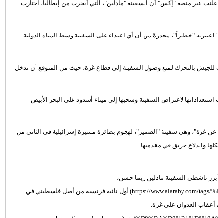
علنت عبر منصة "إكس" أن السفينة "مادلين"، التي أبحرت من إيطاليا، اجتازت
اعتبرته "خطيراً"، محذرةً من أن أي اعتداء على السفينة وسط المياه الدولية
مات للجيش بالتحرك لمنع وصول السفينة إلى قطاع غزة، حيث من المتوقع أن تدخل
رائيلية أتمّت استعداداتها لاعتراض السفينة وسحبها إلى ميناء أسدود على البحر الأبيض
 عن غزة"، وهي سفينة "الضمير"، لهجوم بطائرة مسيرة إسرائيلية في الثاني من
يكلها واندلاع حريق في مقدمتها.
. ومن أبرز ناشطي السفينة مادلين ريما حسن،
(https://www.alaraby.com/tags/%D8%B1%D9%8A%D9%85%D8%A7-%D8%AD%D8%B3%D9%86) أول نائبة فرنسية من أصل فلسطيني في
 أعقاب العدوان على غزة.