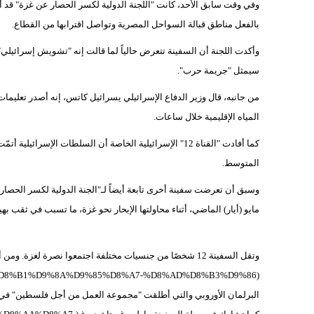
وفي وقت سابق الأحد، كانت "اللجنة الدولية لكسر الحصار عن غزة" قد أ
بالفعل مناطق قبالة السواحل المصرية وتواصل اقترابها من القطاع.
وأكدت اللجنة أن السفينة تتعرض حالياً لما قالت إنه "تشويش إسرائيلي" 
سيمثل "جريمة حرب".
من جانبه، قال وزير الدفاع الإسرائيلي يسرائيل كاتس، إنه أصدر تعلي
المياه الإقليمية خلال ساعات.
كما أفادت "القناة 12" الإسرائيلية الخاصة أن السلطات الإس
المتوسط.
وسبق أن تعرضت سفينة أخرى تابعة أيضاً لـ"الجنة الدولية لكسر الحصار
مايو (أيار) الماضي، أثناء محاولتها الإبحار نحو غزة، ما تسبب في ثقب به
وتقل السفينة 12 شخصًا من جنسيات مختلفة اجتمعوا نصرة لغزة
البرلمان الأوروبي والتي أطلقت "مجموعة العمل من أجل فلسطين" في