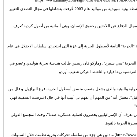
ارلين غريتا ثونبرغ (https://www.alaraby.com/tags/%D8%BA%D8%B1%D9%8A%D8%AA%D8%A7-
%D8%AB%D9%88%D9%86%D8%A8%D8%B1%D8%BA) وهي ناشطة بيئية سويدية من مواليد عام 2003 عُرفت بنشاطها في مجال التصدي للتغيير
جال الدفاع عن اللاجئين وحقوق الإنسان، وهي ألمانية من أصول كردية تُعرف
"الحرية" التابعة لأسطول الحرية إلى غزة التي احتجزتها سلطات الاحتلال في عام
ة البحرية "سي شيبرد"، وماركو فان رينيس طالب هندسة بحرية هولندي وعضو في
لفرنسية ريفا فيارد والناشط التركي شعيب أوردو.
دولية والبيئية والذي يشغل منصب منسق أسطول الحرية، فرع البرازيل. و قال من
ل"، معتبرًا أنه "من المهم أن تفهم تل أبيب أنها في حال اعترضت السفينة فهي
".
حن نعرف أن الإسرائيليين يحضرون لعملية عسكرية ضدنا"، وحث المجتمع الدولي
رة الحرية بالقوة.
والسفينة (https://www.youtube.com/channel/UC65i3Fyq91uiUkIS0i5GLNQ/live) مادلين هي جزء من سلسلة تحركات بحرية نظمت خلال السنوات