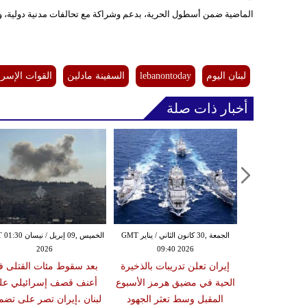
الماضية ضمن أسطول الحرية، بدعم وشراكة مع تحالفات مدنية دولية، 
لبنان اليوم
lebanontoday
السفينة مادلين
القوات الإسرائ
أخبار ذات صلة
الجمعة ,30 كانون الثاني / يناير GMT
الجمعة ,30 كانون الثاني / يناير GMT
الخميس ,09 إبريل / ني
2026
09:40 2026
08:54
الجيش الإسرائيلي يعدم 3
إيران تعلن تدريبات بالذخيرة
بعد سقوط مئات القتلى ف
د خروجهم من
الحية في مضيق هرمز الأسبوع
أعنف قصف إسرائيلي عل
هيدان بقصف
المقبل وسط تعثر الجهود
لبنان ،إيران تصر على تضمي