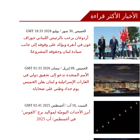
الأخبار الأكثر قراءة
GMT 18:33 2026 الخميس ,30 تموز / يوليو
أردوغان يرحب بالرئيس اللبناني جوزاف
عون في أنقرة ويؤكد على وقوفه إلى جانب
سيادة لبنان وحقوقه المشروعةً
GMT 01:33 2026 الخميس ,09 إبريل / نيسان
الأمم المتحدة تدعو إلى تحقيق دولي في
الغارات الإسرائيلية و لبنان يعلن الخميس
يوم حداد وطني على ضحاياه
GMT 02:41 2025 السبت ,16 آب / أغسطس
أبرز الأحداث اليوميّة لمواليد برج "القوس"
في أغسطس/ آب 2025