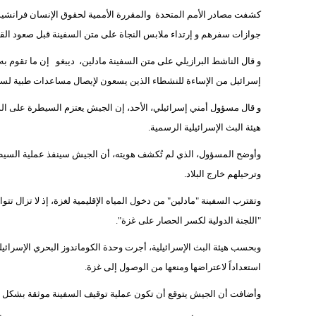
كشفت مصادر الأمم المتحدة والمقررة الأممية لحقوق الإنسان فرانشيسك
جوازات سفرهم و إرتداء ملابس النجاة على متن السفينة قبل صعود القواد
و قال الناشط البرازيلي على متن السفينة مادلين، ديبغو إن ما تقوم به 
إسرائيل من الإساءة للنشطاء الذين يسعون لإيصال مساعدات طبية لسك
و قال مسؤول أمني إسرائيلي، الأحد، إن الجيش يعتزم السيطرة على السف
هيئة البث الإسرائيلية الرسمية.
وأوضح المسؤول، الذي لم تُكشف هويته، أن الجيش سينفذ عملية السيطرة
وترحيلهم خارج البلاد.
وتقترب السفينة "مادلين" من دخول المياه الإقليمية لغزة، إذ لا تزال ت
"اللجنة الدولية لكسر الحصار على غزة".
استعداداً لاعتراضها ومنعها من الوصول إلى غزة.
وأضافت أن الجيش يتوقع أن تكون عملية توقيف السفينة موثقة بشكل مبا