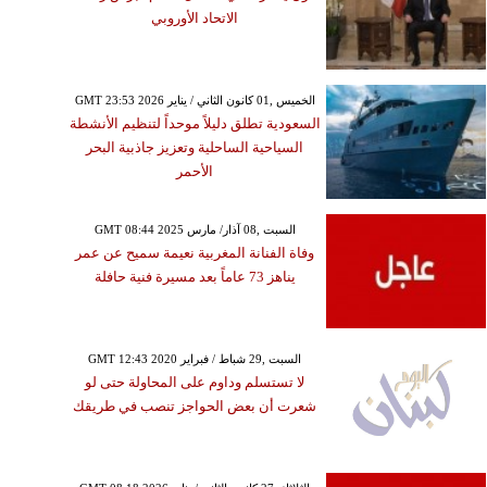
الاتحاد الأوروبي
GMT 23:53 2026 الخميس ,01 كانون الثاني / يناير
السعودية تطلق دليلاً موحداً لتنظيم الأنشطة
السياحية الساحلية وتعزيز جاذبية البحر
الأحمر
GMT 08:44 2025 السبت ,08 آذار/ مارس
وفاة الفنانة المغربية نعيمة سميح عن عمر
يناهز 73 عاماً بعد مسيرة فنية حافلة
GMT 12:43 2020 السبت ,29 شباط / فبراير
لا تستسلم وداوم على المحاولة حتى لو
شعرت أن بعض الحواجز تنصب في طريقك