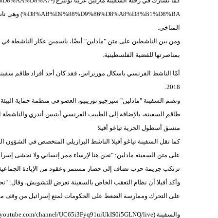
كما تشارك في رحلة السفينة م
المناخي.
ومن بين الناشطين على متن "مادلين" أيضًا، ياسمين عكار الناشطة في م
بمناصرتها للقضية الفلسطينية.
أمّا الناشط الفرنسي باسكال موريراس، فقد كان أحد أفراد طاقم سفينة 
2018.
وتضم السفينة "مادلين" سيرجيو توريبيو، العضو في منظمة حماية البيئ
طاقم السفينة، بالإضافة إلى الطبيب الفرنسي أبتيس أندري والناشطة ا
منسق أسطول الحرية تياغو أفيلا
كما تقل السفينة تياغو أفيلا الناشط البرازيلي المتخصص في الشؤون ال
على متن السفينة مادلين: "نحن هنا لإرساء ممر إنساني ولا نخشى إسرائي
ترتكب جريمة حرب تضاف إلى حصار مستمر وعقود من الإبادة الجماعية
وأكد أفيلا أن نظام التعقب الخاص بالسفينة تعرض للتشويش، وقال: "ن
على التحرك وممارسة الضغط على الحكومات لمنع إسرائيل من وقف مسي