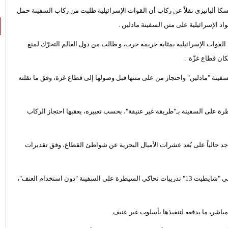
ا ألبانيزي نقلاً عن ركاب أن القوات الإسرائيلية طلبت من ركاب السفينة حمل
 الإسرائيلية على متن السفينة مادلين .
القوات الإسرائيلية بمثابة جريمة حرب، و طالب من دول العالم التحرّك لمنع
ان قطاع غزّة .
ينة "مادلين" واحتجاز من على متنها قبل وصولها إلى قطاع غزة، وفق ما نقلته
 على السفينة بـ"طريقة غير عنيفة"، بحسب تعبيره، يعقبها احتجاز الركاب
تواجد حالياً على بُعد عشرات الأميال البحرية عن شواطئ القطاع، وفق تقديرات
وبحسب هيئة البث الإسرائيلية، أجرت وحدة الكوماندوز البحري الإسرائيلي "شايطيت 13" تدريبات تحاكي السيطرة على السفينة "دون استخدام العنف"،
شر، ما يدفعه لتنفيذها بأسلوب غير عنيف.