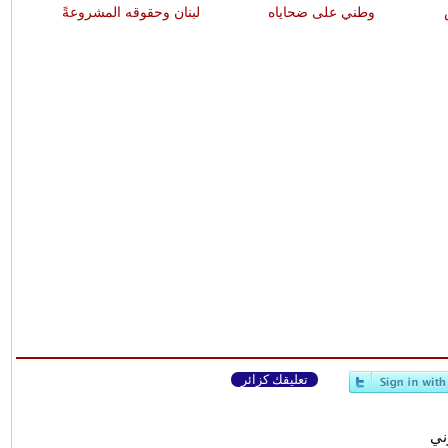
وطني على ضحاياه
لبنان وحقوقه المشروعةً
تعليقك كزائر
وني