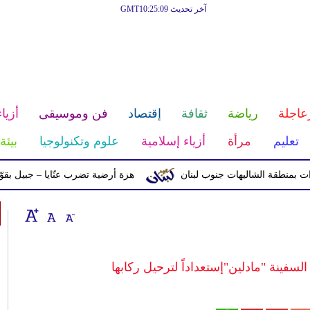
آخر تحديث GMT10:25:09
عاجلة
رياضة
ثقافة
إقتصاد
فن وموسيقى
أزياء
تعليم
مرأة
أزياء إسلامية
علوم وتكنولوجيا
بيئة
قة الشاليهات جنوب لبنان
هزة أرضية تضرب عنّايا – جبيل بقوّة 2.8 درجات على مقياس ريختر