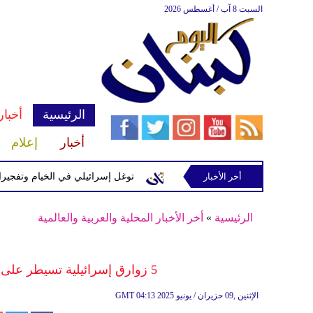
السبت 8 آب / أغسطس 2026
الرئيسية
أخبار
أخبار
إعلام
 إسرائيلية في رب ثلاثين
أخر الأخبار
توغل إسرائيلي في الخيام وتفجيرات بمنط
الرئيسية
»
أخر الأخبار المحلية والعربية والعالمية
5 زوارق إسرائيلية تسيطر على السفينة "مادلين"إستعداداً لترحيل ركابها
04:13 2025 الإثنين ,09 حزيران / يونيو
GMT