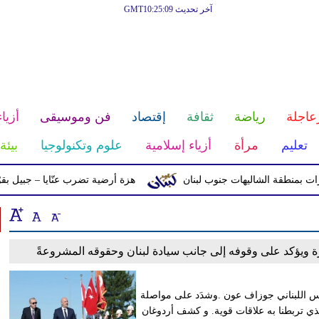
آخر تحديث GMT10:25:09
عاجلة
رياضة
ثقافة
إقتصاد
فن وموسيقى
أزياء
تعليم
مرأة
أزياء إسلامية
علوم وتكنولوجيا
بيئة
نطقة الشاليهات جنوب لبنان
هزة أرضية تضرب عنّايا – جبيل بقوّة 2.8 درجات على مقياس ريختر
ة ويؤكد على وقوفه إلى جانب سيادة لبنان وحقوقه المشروعةً
س اللبناني جوزاف عون .وشدَد على مواصلة
ذي تربطنا به علاقات قوية. و كشف أردوغان