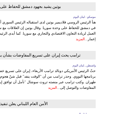
بوتين يشيد بجهود دمشق للحفاظ على و
موسكو - لبنان اليوم
هنأ الرئيس الروسي فلاديمير بوتين لدى استقباله الرئيس السوري أ
في دمشق للحفاظ على وحدة سوريا. وقال بوتين إن العلاقات مع س
العمل لزيادة التعاون الاقتصادي والتجاري مع سوريا. كما أبدى الر
إعمار...
المزيد
ترامب يحث إيران على تسريع المفاوضات بشأن برن
واشنطن ـ لبنان اليوم
حثّ الرئيس الأمريكي دونالد ترامب الأربعاء، إيران على تسريع خط
برنامجها النووي. وحذر ترامب من أن "الوقت ينفد" قبل شنّ هجوم
طهران. وكتب ترامب عبر منصته تروث سوشال "نأمل أن توافق إير
المفاوضات والتوصل إلى...
المزيد
الأمن العام اللبناني يعلن تنف