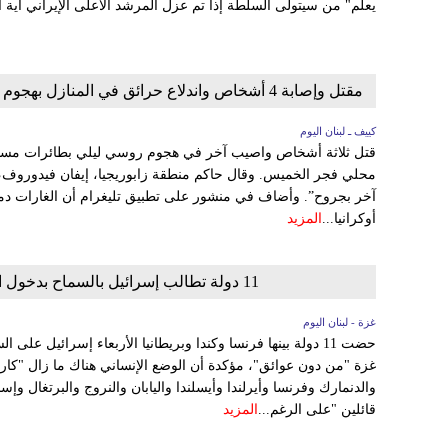
يعلم" من سيتولى السلطة إذا تم عزل المرشد الأعلى الإيراني آية 
مقتل وإصابة 4 أشخاص واندلاع حرائق في المنازل بهجوم روسي بعشرات الطائرات المسيرة على مناطق في جنوبي أوكرانيا
كييف ـ لبنان اليوم
قتل ثلاثة أشخاص واصيب آخر في هجوم روسي ليلي بطائرات مسير
محلي فجر الخميس. وقال حاكم منطقة زابوريجيا، إيفان فيدوروف
آخر بجروح”. وأضاف في منشور على تطبيق تليغرام أن الغارات دم
أوكرانيا...
المزيد
11 دولة تطالب إسرائيل بالسماح بدخول المساعدات إلى غزة وتحذر من وضع إنساني كارثي
غزة - لبنان اليوم
حضت 11 دولة بينها فرنسا وكندا وبريطانيا الأربعاء إسرائيل ع
غزة "من دون عوائق"، مؤكدة أن الوضع الإنساني هناك ما زال "كارثي
والدنمارك وفرنسا وأيرلندا وأيسلندا واليابان والنروج والبرتغال وإ
قائلين "على الرغم...
المزيد