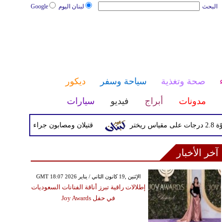
البحث
لبنان اليوم
Google
صحة وتغذية
سياحة وسفر
ديكور
مدونات
أبراج
فيديو
سيارات
قتيلان ومصابون جراء 14 غارة إسرائيلية على شرق وجنوب لبنان
آخر الأخبار
GMT 18:07 2026 الإثنين ,19 كانون الثاني / يناير
إطلالات راقية تبرز أناقة الفنانات السعوديات
في حفل Joy Awards