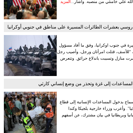
الله علي خامنئي من منصبه. وأشار...
المزيد
ة في جنوب اوكرانيا، وفق ما أفاد مسؤول
، “للأسف، قتلت امرأتان ورجل، وأصيب رجل
رت منازل وتسببت باندلاع حرائق. وتتعرض
لى السماح بدخول المساعدات الإنسانية إلى قطاع
ا". وأعرب وزراء خارجية بلجيكا وكندا
سبانيا وبريطانيا في بيان مشترك، عن أسفهم