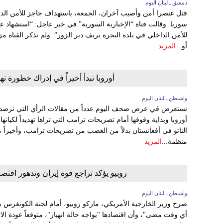
دمشق ـ لبنان اليوم
قتل عنصرا أمن وأصيب آخران، الجمعة، باستهداف حاجز للأمن الد
سوريا. وقالت قناة “الإخبارية السورية” في خبر عاجل: “استشهاد 
للأمن الداخلي في بلدة البحرة بريف دير الزور”. ولم تذكر القناة م
أو...
المزيد
أوروبا تبدأ أخيراً في إدراك خطورة ت
واشنطن ـ لبنان اليوم
نستعرض في عرض صحف اليوم عدداً من مقالات الرأي التي ترصد ب
أوروبا وبداية وقوفها أمام تصريحات ترامب التي تراها تهديداً لكيان
الناتو في أفغانستان بدلاً من الغضب من تصريحات ترامب، وأخيراً
منظمة...
المزيد
روبيو يؤكد تراجع قوة إيران وتدهور اقت
واشنطن ـ لبنان اليوم
صرح وزير الخارجية الأمريكي، ماركو روبيو، أمام لجنة الكونغرس ب
أي وقت مضى"، وأن اقتصادها "يواجه حالة انهيار"، متوقعاً عودة الا