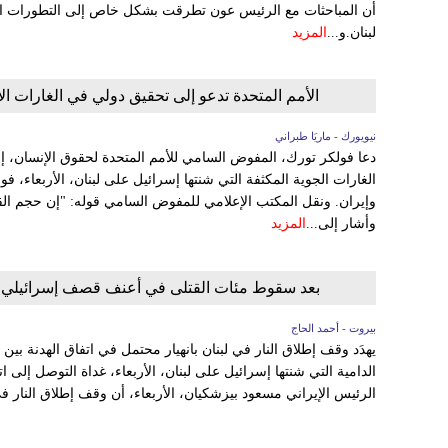
أن المباحثات مع الرئيس عون تطرقت بشكل خاص إلى التطورات الإ
لبنان.و...
المزيد
الأمم المتحدة تدعو إلى تحقيق دولي في الغارات ال
نيويورك - ماريَا طبراني
دعا فولكر تورك، المفوض السامي للأمم المتحدة لحقوق الإنسان، 
الغارات الجوية المكثفة التي شنتها إسرائيل على لبنان، الأربعاء، فو
وإيران. ونقل المكتب الإعلامي للمفوض السامي قوله: "إن حجم القت
وأشار إلى...
المزيد
بعد سقوط مئات القتلى في أعنف قصف إسرائيلي عل
بيروت - أحمد الحاج
يهدَد وقف إطلاق النار في لبنان بانهيار محتمل في اتفاق الهدنة بي
الدامية التي شنتها إسرائيل على لبنان، الأربعاء، غداة التوصل إلى
الرئيس الإيراني مسعود بيزشكيان، الأربعاء، أن وقف إطلاق النار ف