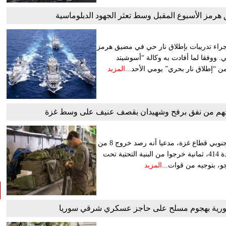
 هرمز الأسبوع المقبل وسط تعثر الجهود الدبلوماسية
جراء تدريبات بإطلاق نار حي في مضيق هرمز
 ووفقا لما أفادت به وكالة “أسوشيتد
المزيد
أعلن الجيش الإسرائيلي، الجمعة، اعدام 3 فلسطينيين بمدينة رفح جنوبي قطاع غزة، مدعيا أنه رصد خروج 8 من
نفق. وقال الجيش في بيان: “خلال ليلة الجمعة، رصدت قوات الوحدة 414، ثمانية خرجوا من البنية التحتية تحت
، بتوجيه من قوات...
المزيد