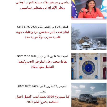
ديلسي رودريغيز تؤكد سيادة القرار الوطني
وتعلن الإفراج عن معتقلين سياسيين
GMT 11:02 2026 الثلاثاء ,20 كانون الثاني / يناير
لبنان تحت تأثير منخفض بارد وتقلبات جوية
قاسية تضرب دولًا عربية عدة
GMT 07:33 2026 الجمعة ,30 كانون الثاني / يناير
نقاط ضعف رجل الدلو في الحب وكيفية
التعامل معها بذكاء
GMT 18:23 2025 الخميس ,27 تشرين الثاني /
نوفمبر
كيا سبورتاج 2026 تحصد لقب "أفضل اختيار
للسلامة بلاس" لعام 2025