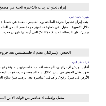
إيران تعلن تدريبات بالذخيرة الحية في مضيق
طهران ـ لبنان اليوم
بثت إيران تحذيرا لحركة الملاحة يوم الخميس، معلنة عن خطط لإ
خلال الأسبوع المقبل، في خطوة قد تعيق حركة ممر الشحن العالمي.
برس”، فإن الرسالة اللاسلكية (VHF) التي أرسلتها طهران حذرت من “إطلاق نار بحري” يومي الأحد...
الجيش الإسرائيلي يعدم 3 فلسطينيين بعد خروجهم من نفق برفح وشهيدان بقصف عنيف على وسط غزة
غزة - لبنان اليوم
الأرض في شرق رفح”. وأضاف: “مباشرة بعد الرصد، شنّ سلاح الجو
مقتل وإصابة 4 عناصر من قوات الأمن السورية بهجوم مسلح على حاجز عسكري شرقي سوريا