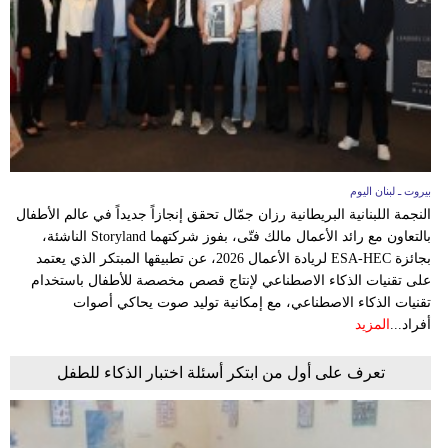
وسفر
ديكور
أخبار
إعلام
تعليم
بيروت ـ لبنان اليوم
النجمة اللبنانية البريطانية رزان جمّال تحقق إنجازاً جديداً في عالم الأطفال
مرأة
بالتعاون مع رائد الأعمال مالك فتّى، بفوز شركتهما Storyland الناشئة،
بجائزة ESA-HEC لريادة الأعمال 2026، عن تطبيقها المبتكر الذي يعتمد
أزياء
على تقنيات الذكاء الاصطناعي لإنتاج قصص مخصصة للأطفال باستخدام
إسلامية
تقنيات الذكاء الاصطناعي، مع إمكانية توليد صوت يحاكي أصوات
أفراد...
المزيد
علوم
تعرف على أول من ابتكر أسئلة اختبار الذكاء للطفل
وتكنولوجيا
بيئة