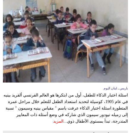
مدوَّنات
أبراج
فيديو
سيارات
باريس ـ لبنان اليوم
اسئلة اختبار الذكاء للطفل، أول من ابتكرها هو العالم الفرنسي ألفريد بينيه
في عام 1905، كوسيلة لتحديد استعداد الطفل للتعلم خلال مراحل عمره
المتطورة.اسئلة اختبار الذكاء عرفت باسم " مقياس بينيه وسيمون " نسبة
إلى زميله تيودور سيمون الذي شاركه في وضع أسئلة ذات المعايير
المتدرجة، تبدأ بمستوى الأطفال ذوي...
المزيد