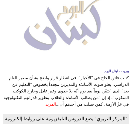
بيروت - لبنان اليوم
كتبت فاتن الحاج في "الأخبار": في انتظار قرار واضح بشأن مصير العام
الدراسي، يعلو صوت الأساتذة والمديرين مجدداً بخصوص "التعليم عن
بعد" الذي "يتبيّن يوماً بعد يوم أنّه بلا جدوى وغير عادل وخارج الكوكب
المنكوب"، إذ إن "من يطالب الأساتذة والطلاب بتطوير قدراتهم التكنولوجية
في عزّ الأزمة، كمن يطلب من أحدهم أن...
المزيد
"المركز التربوي" يضع الدروس التليفزيونية على روابط إلكترونية