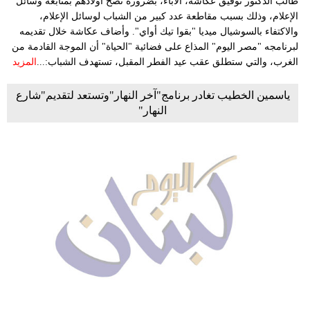
طالب الدكتور توفيق عكاشة، الآباء، بضرورة نصح أولادهم بمتابعة وسائل
الإعلام، وذلك بسبب مقاطعة عدد كبير من الشباب لوسائل الإعلام،
والاكتفاء بالسوشيال ميديا "بقوا تيك أواي". وأضاف عكاشة خلال تقديمه
لبرنامجه "مصر اليوم" المذاع على فضائية "الحياة" أن الموجة القادمة من
الغرب، والتي ستطلق عقب عيد الفطر المقبل، تستهدف الشباب:...
المزيد
ياسمين الخطيب تغادر برنامج"آخر النهار"وتستعد لتقديم"شارع
النهار"