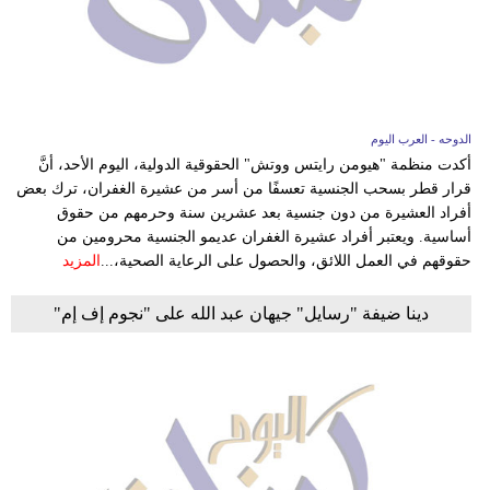
وسفر
ديكور
أخبار
الدوحه - العرب اليوم
إعلام
أكدت منظمة "هيومن رايتس ووتش" الحقوقية الدولية، اليوم الأحد، أنَّ
قرار قطر بسحب الجنسية تعسفًا من أسر من عشيرة الغفران، ترك بعض
تعليم
أفراد العشيرة من دون جنسية بعد عشرين سنة وحرمهم من حقوق
أساسية. ويعتبر أفراد عشيرة الغفران عديمو الجنسية محرومين من
مرأة
حقوقهم في العمل اللائق، والحصول على الرعاية الصحية،...
المزيد
أزياء
دينا ضيفة "رسايل" جيهان عبد الله على "نجوم إف إم"
إسلامية
علوم
وتكنولوجيا
بيئة