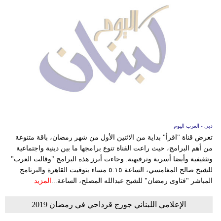
دبي - العرب اليوم
تعرض قناة "اقرأ" بداية من الاثنين الأول من شهر رمضان، باقة متنوعة
من أهم البرامج، حيث راعت القناة تنوع برامجها ما بين دينية واجتماعية
وتثقيفية وأيضا أسرية وترفيهية. وجاءت أبرز هذه البرامج "وقالت العرب"
للشيخ صالح المغامسي، الساعة ٥:١٥ مساء بتوقيت القاهرة والبرنامج
المباشر "فتاوى رمضان" للشيخ عبدالله المصلح، الساعة...
المزيد
الإعلامي اللبناني جورج قرداحي في رمضان 2019