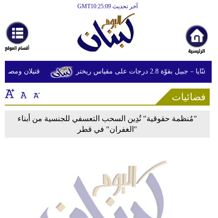
آخر تحديث GMT10:25:09
الرئيسية
أخبارعاجلة
رياضة
 بقوّة 2.8 درجات على مقياس ريختر
قتيلان ومصابون جراء 14 غارة إسرائيلية على ش
ثقافة
فضائيات
إقتصاد
فن
"مُنظمة حقوقية" تُدِين السحب التعسفي للجنسية من أبناء
"الغفران" في قطر
وموسيقى
أزياء
صحة
وتغذية
سياحة