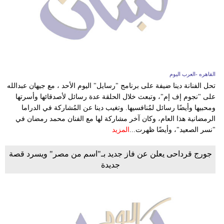
مدوَّنات
أبراج
فيديو
سيارات
القاهره -العرب اليوم
تحل الفنانة دينا ضيفة على برنامج "رسايل" اليوم الأحد ، مع جيهان عبدالله
على "نجوم إف إم"، وتبعث خلال الحلقة عدة رسائل لأصدقائها وأسرتها
ومحبيها وأيضًا رسائل لمُنافسيها. وتغيب دينا عن المُشاركة في الدراما
الرمضانية هذا العام، وكان آخر مشاركة لها مع الفنان محمد رمضان في
"نسر الصعيد"، وأيضًا ظهرت...
المزيد
جورج قرداحى يعلن عن فاز جديد بـ"اسم من مصر" ويسرد قصة
جديدة