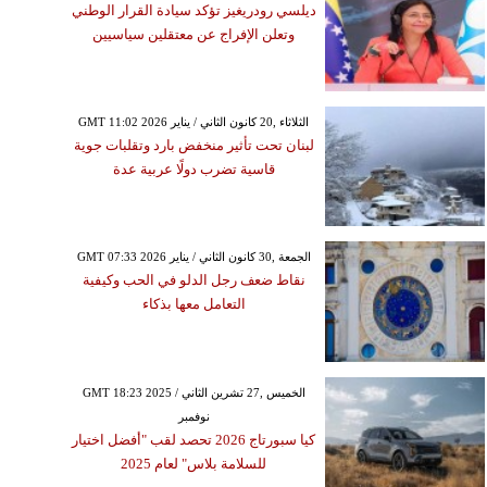
ديلسي رودريغيز تؤكد سيادة القرار الوطني
وتعلن الإفراج عن معتقلين سياسيين
GMT 11:02 2026 الثلاثاء ,20 كانون الثاني / يناير
لبنان تحت تأثير منخفض بارد وتقلبات جوية
قاسية تضرب دولًا عربية عدة
GMT 07:33 2026 الجمعة ,30 كانون الثاني / يناير
نقاط ضعف رجل الدلو في الحب وكيفية
التعامل معها بذكاء
GMT 18:23 2025 الخميس ,27 تشرين الثاني /
نوفمبر
كيا سبورتاج 2026 تحصد لقب "أفضل اختيار
للسلامة بلاس" لعام 2025