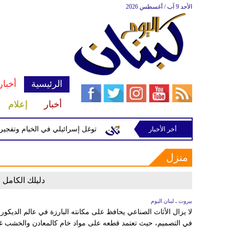
الأحد 9 آب / أغسطس 2026
الرئيسية
أخبار
أخبار
إعلام
أخر الأخبار
رة إسرائيلية في رب ثلاثين
توغل إسرائيلي في الخيام وتفجيرات بم
منزل
دليلك الكامل 
بيروت ـ لبنان اليوم
لا يزال الأثاث الصناعي يحافظ على مكانته البارزة في عالم الديكو
في التصميم، حيث تعتمد قطعه على مواد خام كالمعادن والخشب غير 