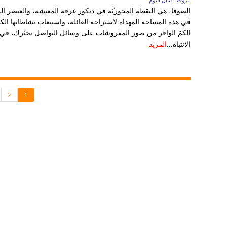
بيروت - لبنان اليوم
الصوفا، هي النقطة المحوريّة في ديكور غرفة المعيشة، والعنصر الر
في هذه المساحة المهداة لاستراحة العائلة، واستيعاب نشاطاتها الك
الكمّ الوافر من صور المفروشات على وسائل التواصل يحيّرك، في
الانتباه...
المزيد
2
1