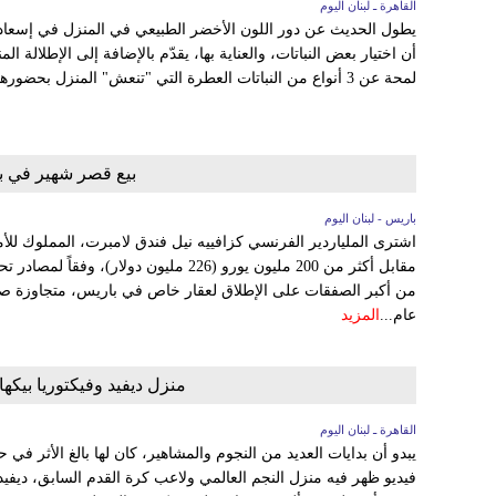
القاهرة ـ لبنان اليوم
يطول الحديث عن دور اللون الأخضر الطبيعي في المنزل في إسعاد س
أن اختيار بعض النباتات، والعناية بها، يقدّم بالإضافة إلى الإطلالة ا
لمحة عن 3 أنواع من النباتات العطرة التي "تنعش" المنزل بحضورها وروائحها. البرتقال الذهبي أضف...
بيع قصر شهير في باريس مقاب
باريس - لبنان اليوم
اشترى الملياردير الفرنسي كزافييه نيل فندق لامبرت، المملوك للأم
مقابل أكثر من 200 مليون يورو (226 مليون دول
عام...
المزيد
منزل ديفيد وفيكتوريا بيكها
القاهرة ـ لبنان اليوم
يبدو أن بدايات العديد من النجوم والمشاهير، كان لها بالغ الأثر ف
فيديو ظهر فيه منزل النجم العالمي ولاعب كرة القدم السابق، ديفيد ب