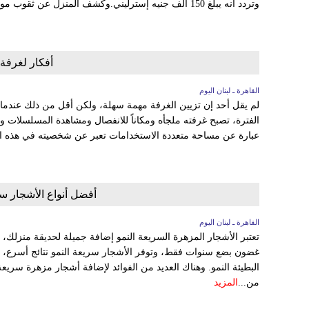
وتردد أنه يبلغ 150 ألف جنيه إسترليني.وكشف المنزل عن ثقوب موجودة...
أفكار لغرفة 
القاهرة ـ لبنان اليوم
لم يقل أحد إن تزيين الغرفة مهمة سهلة، ولكن أقل من ذلك عندما ي
الفترة، تصبح غرفته ملجأه ومكاناً للانفصال ومشاهدة المسلسلات و
عبارة عن مساحة متعددة الاستخدامات تعبر عن شخصيته في هذه المر
أفضل أنواع الأشجار سر
القاهرة ـ لبنان اليوم
تعتبر الأشجار المزهرة السريعة النمو إضافة جميلة لحديقة منزلك، 
غضون بضع سنوات فقط، وتوفر الأشجار سريعة النمو نتائج أسرع، لكنه
البطيئة النمو. وهناك العديد من الفوائد لإضافة أشجار مزهرة سريعة 
من...
المزيد