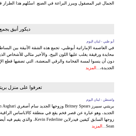
الجمال غير المصقول ويبرز البراعة في الصنع. استُلهم هذا الطراز 
ديكور أنيق يجمع
أبو ظبي - لبنان اليوم
في العاصمة الإماراتية أبوظبي، تجمع هذه الشقة الأنيقة بين البساط
محايدة ورقيقة يغلب عليها اللون البيج، والأخير مثالي للأشخاص الذ
دون أن ينسوا لمسة الفخامة والرقي المنعشة، التي تضفيها قطع الإ
الجديدة،...
المزيد
تعرفوا على منزل بري
واشنطن - لبنان اليوم
الجديد، وهو عبارة عن قصر فخم يقع في منطقة كالاباساس الراقية بو
زوجها السابق كيفين فيدرلاين rline
Sean...
المزيد