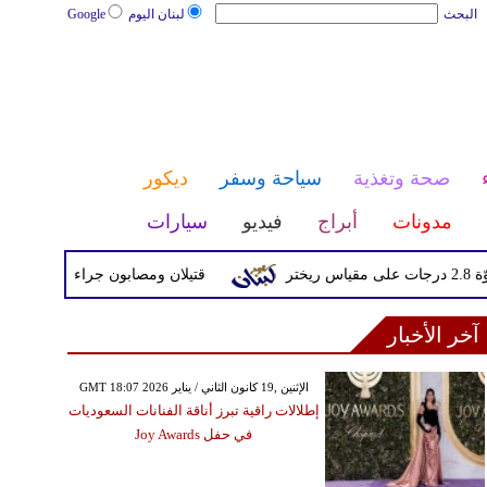
البحث
لبنان اليوم
Google
صحة وتغذية
سياحة وسفر
ديكور
مدونات
أبراج
فيديو
سيارات
قتيلان ومصابون جراء 14 غارة إسرائيلية على شرق وجنوب لبنان
آخر الأخبار
GMT 18:07 2026 الإثنين ,19 كانون الثاني / يناير
إطلالات راقية تبرز أناقة الفنانات السعوديات
في حفل Joy Awards