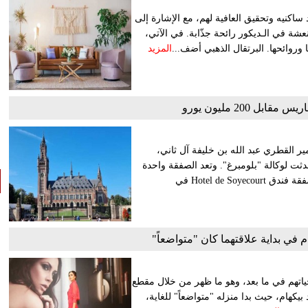
اكنيه وتحقيق العافية لهم، مع الإشارة إلى
لمنعشة في الـديكور رائحة جذّابة. في الآتي،
المزيد
ل 200 مليون يورو
ير القطري عبد الله بن خليفة آل ثاني،
ار)، وفقاً لمصادر تحدثت لوكالة "بلومبرغ". وتعد الصفقة واحدة
من أكبر الصفقات على الإطلاق لعقار خاص في باريس، متجاوزة صفقة فندق Hotel de Soyecourt في
م في بداية علاقتهما كان "متواضعاً"
ي حياتهم في ما بعد، وهو ما ظهر من خلال مقطع
يكهام، حيث بدا منزله "متواضعاً" للغاية،