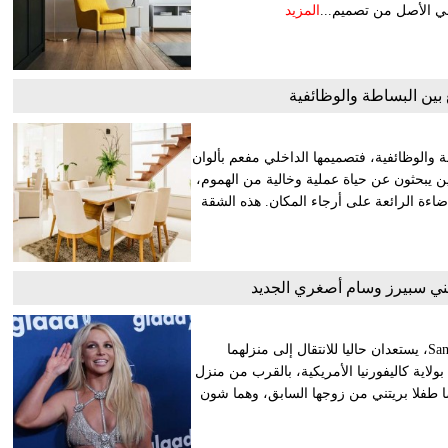
في الأصل من تصميم...
المزيد
 بين البساطة والوظائفية
ة والوظائفية، فتصميمها الداخلي مفعم بألوان
ين يبحثون عن حياة عملية وخالية من الهموم،
ضاءة الرائعة على أرجاء المكان. هذه الشقة
تني سبيرز وسام أصغري الجديد
بريتني سبيرز Britney Spears وزوجها الجديد سام أصغري Sam Asghari، يستعدان حاليا للانتقال إلى منزلهما
لاية كاليفورنيا الأمريكية، بالقرب من منزل
Kevin Fede، والذي يقيم فيه أيضا طفلا بريتني من زوجها السابق، وهما شون