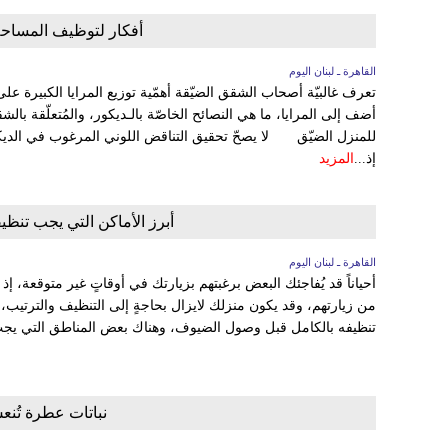
أفكار لتوظيف المساحة 
القاهرة ـ لبنان اليوم
تعرف غالبيّة أصحاب الشقق الضيّقة أهمّية توزيع المرايا الكبيرة عل
أضف إلى المرايا، ما هي النصائح الخاصّة بالـديكور، والمُتعلّقة با
للمنزل الضيّق لا يصحّ تحقيق التناقض اللوني المرغوب في الديكو
إذ...
المزيد
أبرز الأماكن التي يجب تنظ
القاهرة ـ لبنان اليوم
أحياناً قد يُفاجئك البعض برغبتهم بزيارتك في أوقاتٍ غير متوقعة، إ
من زيارتهم، وقد يكون منزلك لايزال بحاجةٍ إلى التنظيف والترتيب
تنظيفه بالكامل قبل وصول الضيوف، وهناك بعض المناطق التي يجب الان
نباتات عطرة تُنعش