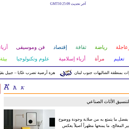
آخر تحديث GMT10:25:09
عاجلة
رياضة
ثقافة
إقتصاد
فن وموسيقى
أزياء
تعليم
مرأة
أزياء إسلامية
علوم وتكنولوجيا
بيئة
نطقة الشاليهات جنوب لبنان
هزة أرضية تضرب عنّايا – جبيل بقوّة 2.8 درجات على مقياس ريختر
لتنسيق الأثاث الصناعي
ر بفضل ما يتمتع به من صلابة وجودة ووضوح
المعالج، ما يمنحها مظهراً أصيلاً يعكس