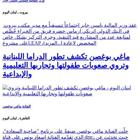
وزير المالية اللبناني ياسين جابر
بيروت ـ لبنان اليوم
عقد وزير المالية ياسين جابر اجتماعاً تنسيقياً مع مدير مكتب بيروت
في البنك الدولي انريكي ارماس حضره فريق من الخبراء خُصِّص
لمتابعة عدد من المشاريع قيد التنفيذ، وجرى التركيز بشكل خاص
على مشروعLEAP ،(المخصص لإعادة ا...
المزيد
ماغي بوغصن تكشف تطور الدراما اللبنانية
وتروي صعوبات طفولتها وتجاربها التعليمية
والإبداعية
الفنانة ماغي بوغصن
القاهرة ـ لبنان اليوم
حلّت الفنانة ماغي بوغصن ضيفةً على برنامج "صاحبة السعادة"،
الذي تقدّمه الفنانة إسعاد يونس على قناة dmc، حيث تحدثت عن