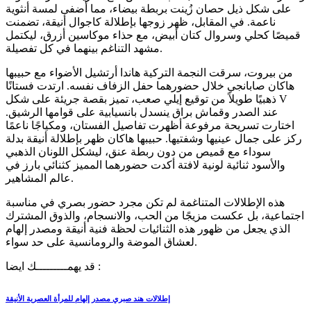
على شكل ذيل حصان زُينت بربطة بيضاء، مما أضفى لمسة أنثوية
ناعمة. في المقابل، ظهر زوجها بإطلالة كاجوال أنيقة، تضمنت
قميصًا كحلي وسروال كتان أبيض، مع حذاء موكاسين أزرق، ليكتمل
مشهد التناغم بينهما في كل تفصيلة.
من بيروت، سرقت النجمة التركية هاندا أرتشيل الأضواء مع حبيبها
هاكان صابانجي خلال حضورهما حفل الزفاف نفسه. ارتدت فستانًا
ذهبيًا طويلاً من توقيع إيلي صعب، تميز بقصة جريئة على شكل V
عند الصدر وقماش براق ينسدل بانسيابية على قوامها الرشيق.
اختارت تسريحة مرفوعة أظهرت تفاصيل الفستان، ومكياجًا ناعمًا
ركز على جمال عينيها وشفتيها. حبيبها هاكان ظهر بإطلالة أنيقة بدلة
سوداء مع قميص من دون ربطة عنق، ليشكل اللونان الذهبي
والأسود ثنائية لونية لافتة أكدت حضورهما المميز كثنائي بارز في
عالم المشاهير.
هذه الإطلالات المتناغمة لم تكن مجرد حضور بصري في مناسبة
اجتماعية، بل عكست مزيجًا من الحب، والانسجام، والذوق المشترك
الذي يجعل من ظهور هذه الثنائيات لحظة فنية أنيقة ومصدر إلهام
لعشاق الموضة والرومانسية على حد سواء.
قد يهمـــــــــك ايضا :
إطلالات هند صبري مصدر إلهام للمرأة العصرية الأنيقة