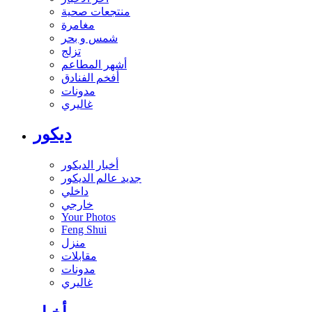
منتجعات صحية
مغامرة
شمس و بحر
تزلج
أشهر المطاعم
أفخم الفنادق
مدونات
غاليري
ديكور
أخبار الديكور
جديد عالم الديكور
داخلي
خارجي
Your Photos
Feng Shui
منزل
مقابلات
مدونات
غاليري