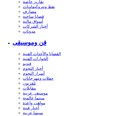
تقارير خاصة
نفط وبتروكيماويات
مصارف
قضايا ساخنة
أسواق مالية
أخبار الشركات
مدونات
فن وموسيقى
القضايا والأحداث الفنية
الحوارات الفنية
فيديو
أخبار النجوم
أسرار النجوم
حفلات ومهرجانات
تلفزيون
مقابلات
موسيقى عربية
سينما عالمية
مواهب واعدة
أخبار فنية
سينما عربية