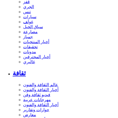
قفز
الجري
تنس
سيارات
غولف
سباق الخيل
مصارعة
جمباز
أخبار المنتخبات
تحقيقات
مدونات
أخبار المحترفين
غاليري
ثقافة
عالم الثقافة والفنون
أخبار الثقافة والفنون
فيديو ثقافة وفن
مهرجانات عربية
أخبار الثقافة والفنون
حوارات وتقارير
معارض