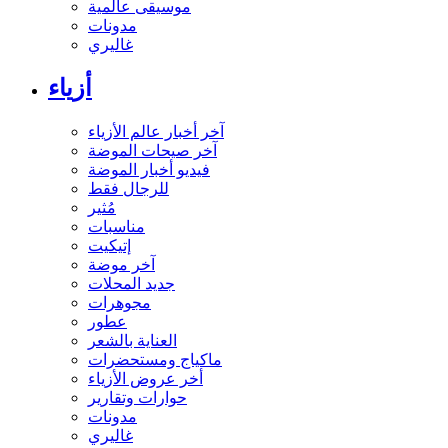
موسيقى عالمية
مدونات
غاليري
أزياء
آخر أخبار عالم الأزياء
آخر صيحات الموضة
فيديو أخبار الموضة
للرجال فقط
مُثير
مناسبات
إتيكيت
آخر موضة
جديد المحلات
مجوهرات
عطور
العناية بالشعر
ماكياج ومستحضرات
أخر عروض الأزياء
حوارات وتقارير
مدونات
غاليري