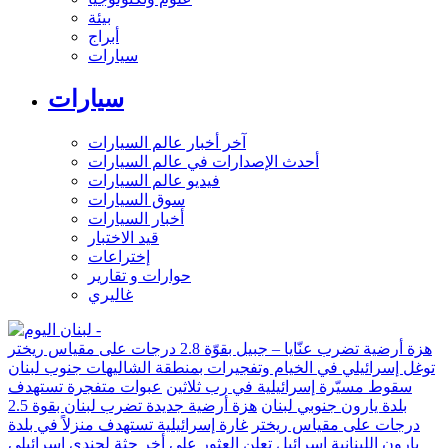
بيئة
أبراج
سيارات
سيارات
آخر أخبار عالم السيارات
أحدث الإصدارات في عالم السيارات
فيديو عالم السيارات
سوق السيارات
أخبار السيارات
قيد الاختبار
إختراعات
حوارات و تقارير
غاليري
هزة أرضية تضرب عنّايا – جبيل بقوّة 2.8 درجات على مقياس ريختر
توغل إسرائيلي في الخيام وتفجيرات بمنطقة الشاليهات جنوب لبنان
سقوط مسيّرة إسرائيلية في رب ثلاثين
عبوات متفجرة تستهدف
بلدة يارون جنوبي لبنان
هزة أرضية جديدة تضرب لبنان بقوة 2.5
درجات على مقياس ريختر
غارة إسرائيلية تستهدف منزلاً في بلدة
يارون اللبنانية
إسرائيل تعلن العثور على أخر جثة لجندي إسرائيلي