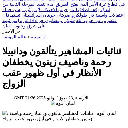
في قطاع غزة الأمر الذي يفتح الطريق أمام تنفيذ المرحلة الثانية من
اتفاق وقف إطلاق النار
جيش الاحتلال الإسرائيلي يشن حملة
اعتقالات واسعة في طولكرم
ضربتان جويتان إسرائيليتان تستهدفان
عنصرين في حزب الله
قتيلان ومصابون جراء 14 غارة إسرائيلية
على شرق وجنوب لبنان
أخر الأخبار
الرئيسية
»
عالم الموضة
ثنائيات المشاهير يتألقون ودانييلا
رحمة وناصيف زيتون يخطفان
الأنظار في أول ظهور عقب
الزواج
21:26 2025 الأربعاء ,23 تموز / يوليو
GMT