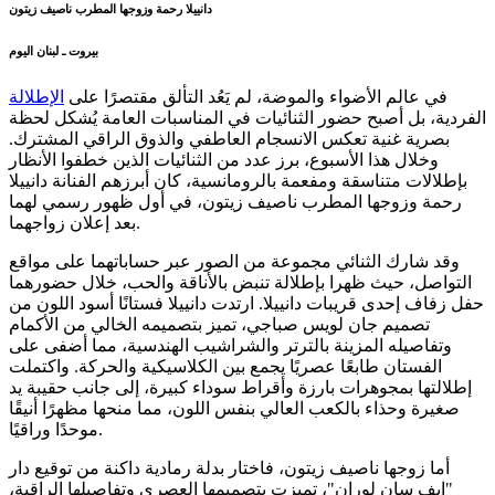
دانييلا رحمة وزوجها المطرب ناصيف زيتون
بيروت ـ لبنان اليوم
في عالم الأضواء والموضة، لم يَعُد التألق مقتصرًا على
الإطلالة
الفردية، بل أصبح حضور الثنائيات في المناسبات العامة يُشكل لحظة
بصرية غنية تعكس الانسجام العاطفي والذوق الراقي المشترك.
وخلال هذا الأسبوع، برز عدد من الثنائيات الذين خطفوا الأنظار
بإطلالات متناسقة ومفعمة بالرومانسية، كان أبرزهم الفنانة دانييلا
رحمة وزوجها المطرب ناصيف زيتون، في أول ظهور رسمي لهما
بعد إعلان زواجهما.
وقد شارك الثنائي مجموعة من الصور عبر حساباتهما على مواقع
التواصل، حيث ظهرا بإطلالة تنبض بالأناقة والحب، خلال حضورهما
حفل زفاف إحدى قريبات دانييلا. ارتدت دانييلا فستانًا أسود اللون من
تصميم جان لويس صباجي، تميز بتصميمه الخالي من الأكمام
وتفاصيله المزينة بالترتر والشراشيب الهندسية، مما أضفى على
الفستان طابعًا عصريًا يجمع بين الكلاسيكية والحركة. واكتملت
إطلالتها بمجوهرات بارزة وأقراط سوداء كبيرة، إلى جانب حقيبة يد
صغيرة وحذاء بالكعب العالي بنفس اللون، مما منحها مظهرًا أنيقًا
موحدًا وراقيًا.
أما زوجها ناصيف زيتون، فاختار بدلة رمادية داكنة من توقيع دار
"إيف سان لوران"، تميزت بتصميمها العصري وتفاصيلها الراقية،