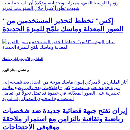
رؤيتها للوسط الفني، مميزاته وتحدياته، مؤكدةً أن الساحة الفنية
شهدت تطوراً كبيراً خلال السنوات...
المزيد
"إكس" تخطط لتحذير المستخدمين من
الصور المعدلة وماسك يلمّح للميزة الجديدة
الملياردير الأميركي إيلون ماسك
واشنطن ـ لبنان اليوم
أثار الملياردير الأميركي إيلون ماسك موجة من الجدل بعد تلميحه إلى
ميزة جديدة تعتزم منصة «إكس» إطلاقها، تهدف إلى وضع علامة
تحذيرية على الصور المعدّلة، في خطوة قد تمثل تحولاً في تعامل
المنصة مع المحتوى المضلل وا...
المزيد
إيران تفتح جبهة قضائية جديدة ضد شخصيات
رياضية وثقافية بالتزامن مع استمرار ملاحقة
موقوفي الاحتجاجات