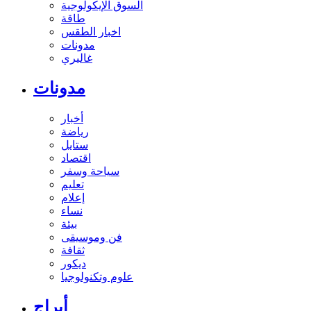
السوق الإيكولوجية
طاقة
اخبار الطقس
مدونات
غاليري
مدونات
أخبار
رياضة
ستايل
اقتصاد
سياحة وسفر
تعليم
إعلام
نساء
بيئة
فن وموسيقى
ثقافة
ديكور
علوم وتكنولوجيا
أبراج