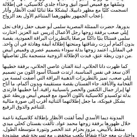
ونسّقها مع قميص أسود أنيق وحذاء جلدي كلاسيكي، في إطلالة
انسجمت كليًا مع مظهر دانييلا، ليشكلا معًا ثنائيًا لفت الأنظار وأثار
إعجاب الجمهور بظهورهما المتناغم الأول بعد الزواج.
بدورها، حضرت الممثلة المصرية سلمى أبو ضيف حفل زفاف نجل
إيلي صعب برفقة زوجها رجل الأعمال إدريس عبد العزيز. اختارت
سلمى فستانًا بنيًا داكنًا مرصعًا بالتطريزات البراقة العمودية، بقصة
بدون أكمام أبرزت رشاقتها ومنحتها إطلالة أنيقة وهادئة في آن واحد.
في المقابل، اعتمد زوجها بدلة سوداء بتصميم عصري وقميص أبيض
من دون ربطة عنق، فبدت الإطلالة الزوجية منسجمة بكل تفاصيلها.
كما ظهرت دانا الحلاني، ابنة الفنان عاصي الحلاني، برفقة خطيبها
آلان سعد في نفس المناسبة. ارتدت فستانًا أسود اللون من تصميم
إيلي صعب، تميز بالتطريزات الذهبية البراقة التي أضفت لمسة من
الفخامة والأناقة. جاء الفستان بقصة مستقيمة وبدون أكمام، ما أتاح
لها إبراز جمال الكتفين والخصر بانسيابية راقية. أما خطيبها فارتدى
بدلة توكسيدو كلاسيكية باللون الأسود مع قميص أبيض وربطة عنق
بشكل فيونكة، ما جعل إطلالتهما الثنائية أقرب إلى صورة مثالية
للتناغم والذوق الرفيع.
المدونة ديما الأسدي أيضاً لفتت الأنظار بإطلالة كلاسيكية ناعمة
خلال ظهورها برفقة زوجها محمد عواد. تألقت بفستان كحلي ميدي
منقط بالأبيض، مزود بحزام عند الخصر وتنورة متوسطة الطول،
واختارت معه حذاء شفافاً بكعب منخفض، مع تسريحة شعر مشدودة