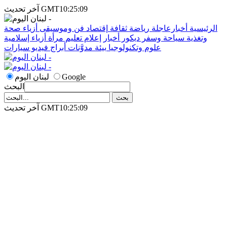
آخر تحديث GMT10:25:09
الرئيسية
أخبارعاجلة
رياضة
ثقافة
إقتصاد
فن وموسيقى
أزياء
صحة
وتغذية
سياحة وسفر
ديكور
أخبار
إعلام
تعليم
مرأة
أزياء إسلامية
علوم وتكنولوجيا
بيئة
مدوَّنات
أبراج
فيديو
سيارات
Google
لبنان اليوم
البحث
آخر تحديث GMT10:25:09