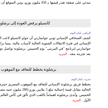
مبدئي على صفقة تقدر قيمتها بـ 450 مليون يورو، ومن المتوقع أن يصبح راموس مالكا للنادي قبل...
كانسيلو يرفض العودة إلى برشلون
الرياض ـ لبنان اليوم
كشف الصحافي الإسباني توني جوانمارتي أن جواو كانسيلو لاعب ال
الإسباني في فترة الانتقالات الشتوية الحالية لأسباب مالية، بينما ير
جوانمارتي لبرنامج "في المرمى" يوم الخميس: برشلونة تواصل مع كان
بعد تجربته معه...
المزيد
برشلونة يخطط للتعاقد مع الموهوب المصري 
مدريد ـ لبنان اليوم
يخطط فريق برشلونة الإسباني للتعاقد مع الموهوب المصري حمزة عب
الحالية مقابل قيمة إجمالية تب
الخميس. وأبدى برشلونة اهتماماً باللعب الذي تألق في كأس العالم
الأول...
المزيد