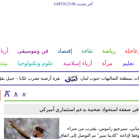
آخر تحديث GMT10:25:09
عاجلة
رياضة
ثقافة
إقتصاد
فن وموسيقى
أزياء
تعليم
مرأة
أزياء إسلامية
علوم وتكنولوجيا
بيئة
نطقة الشاليهات جنوب لبنان
هزة أرضية تضرب عنّايا – جبيل بقوّة 2.8 درجات على مقياس ريختر
في صفقة استحواذ ضخمة بدعم استثماري أميركي
لإسباني، سيرجيو راموس، يقترب من شراء
بيلية بالتعاون مع مجموعة الاستثمار Five Eleven Capital. ووفقا لإذاعة "كادينا سير" تم التوصل إلى اتفاق