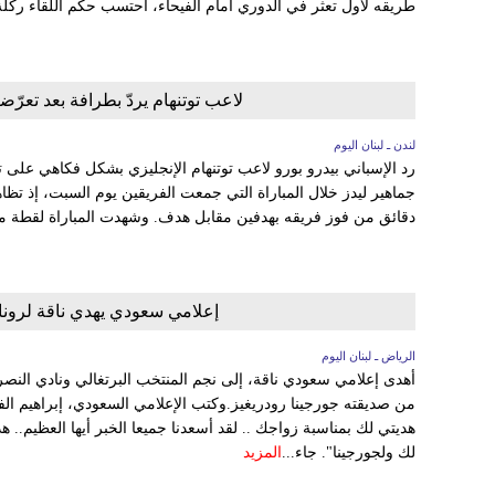
طريقه لأول تعثر في الدوري أمام الفيحاء، احتسب حكم اللقاء ركلة 
لاعب توتنهام يردّ بطرافة بعد تعرّ
لندن ـ لبنان اليوم
رد الإسباني بيدرو بورو لاعب توتنهام الإنجليزي بشكل فكاهي على 
جماهير ليدز خلال المباراة التي جمعت الفريقين يوم السبت، إذ تظاهر
دقائق من فوز فريقه بهدفين مقابل هدف. وشهدت المباراة لقطة مثي
إعلامي سعودي يهدي ناقة لرونالد
الرياض ـ لبنان اليوم
أهدى إعلامي سعودي ناقة، إلى نجم المنتخب البرتغالي ونادي النصر 
من صديقته جورجينا رودريغيز.وكتب الإعلامي السعودي، إبراهيم ا
هديتي لك بمناسبة زواجك .. لقد أسعدنا جميعا الخبر أيها العظيم.. ه
لك ولجورجينا". جاء...
المزيد