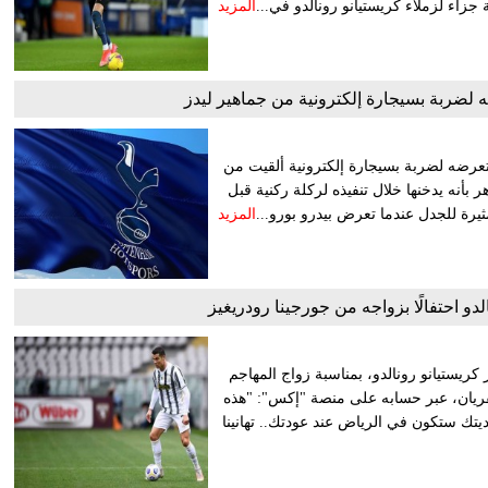
جزاء لزملاء كريستيانو رونالدو في...
المزيد
ضه لضربة بسيجارة إلكترونية من جماهير ليدز
تعرضه لضربة بسيجارة إلكترونية ألقيت من
 بأنه يدخنها خلال تنفيذه لركلة ركنية قبل
رة للجدل عندما تعرض بيدرو بورو...
المزيد
و احتفالًا بزواجه من جورجينا رودريغيز
كريستيانو رونالدو، بمناسبة زواج المهاجم
لفريان، عبر حسابه على منصة "إكس": "هذه
ديتك ستكون في الرياض عند عودتك.. تهانينا