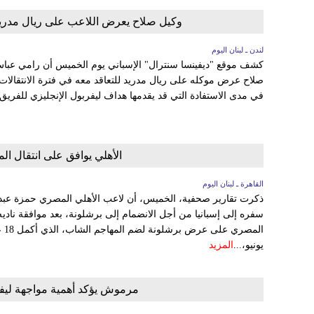
وكيل صلاح يعرض اللاعب على ريال مدريد و
لندن ـ لبنان اليوم
كشف موقع "ديفينسا سنترال" الإسباني يوم الخميس أن رامي عب
صلاح عرض موكله على ريال مدريد للتعاقد معه في فترة الانتقالات ال
في مدى الاستفادة التي قد يقدمها هداف ليفربول الإنجليزي للفريق
الأهلي يوافق على انتقال ا
القاهرة ـ لبنان اليوم
ذكرت تقارير صحفية، الخميس، أن لاعب الأهلي المصري حمزة عبد ال
سفره إلى إسبانيا من أجل الانضمام إلى برشلونة، بعد موافقة ناديه 
الم
يونيو،...
المزيد
مرموش يؤكد أهمية مواجهة ليف