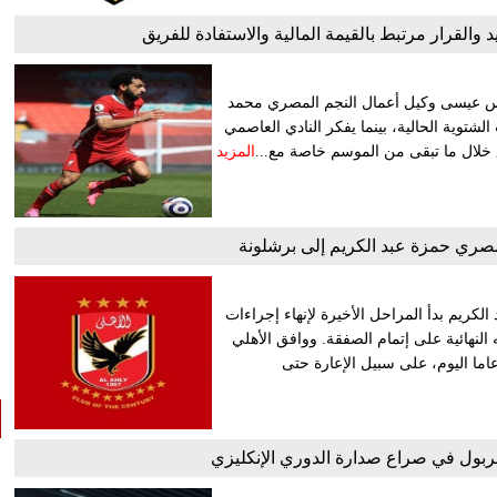
القرار مرتبط بالقيمة المالية والاستفادة للفريق
اس عيسى وكيل أعمال النجم المصري محمد
شتوية الحالية، بينما يفكر النادي العاصمي
 خلال ما تبقى من الموسم خاصة مع...
المزيد
لمصري حمزة عبد الكريم إلى برشلونة
كريم بدأ المراحل الأخيرة لإنهاء إجراءات
النهائية على إتمام الصفقة. ووافق الأهلي
صري على عرض برشلونة لضم المهاجم الشاب، الذي أكمل 18 عاما اليوم، على سبيل الإعارة حتى
ربول في صراع صدارة الدوري الإنكليزي