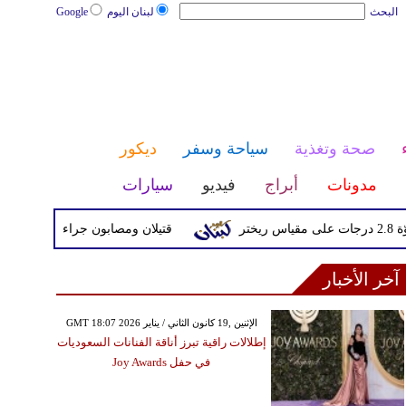
البحث
لبنان اليوم
Google
صحة وتغذية
سياحة وسفر
ديكور
مدونات
أبراج
فيديو
سيارات
قتيلان ومصابون جراء 14 غارة إسرائيلية على شرق وجنوب لبنان
آخر الأخبار
GMT 18:07 2026 الإثنين ,19 كانون الثاني / يناير
إطلالات راقية تبرز أناقة الفنانات السعوديات
في حفل Joy Awards