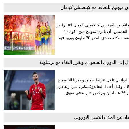
ن ميونيخ للتعاقد مع كينغسلي كومان
لتعاقد مع الفرنسي كينغسلي كومان اعتبارا من
 الخميس، أن بايرن ميونيخ منح "كومان"
الضوء الأخضر للسفر والانضمام إلى النصر. وأضاف رومانو أن الصفقة ستكلف نادي النصر 30 مليون يورو، فيما
ل إلى الدوري السعودي ويقرر البقاء مع برشلونة
لبولندي تلقى عرضا ضخما ومغريا للانضمام
ال وكيل أعمال ليفاندوفسكي، بيني زاهافي،
في مقابلة مع صحيفة "فاكت" البولندية، إن المهاجم، البالغ من العمر 36 عاما، لن يترك برشلونة في سوق
اد عن الحذاء الذهبي الأوروبي