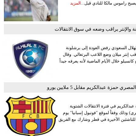
المزيد
ة والإنتر يراقب وضعه في سوق الانتقالات
هلال السعودي رفض العودة إلى برشلونة
اقب إنتر ميلان وضع اللاعب البرتغالي. وقال
سيلو خلال الأيام الماضية لأنه يعرفه جيداً
حمزة عبدالكريم مقابل 5 ملايين يورو
دالكريم في فترة الانتقالات الشتوية
لغ 5 ملايين يورو (280 مليون جنيه مصري) وذلك وفقاً لموقع "فوتبول إسبانيا" يوم
 للناشئين الأخيرة في قطر وشارك مع الفريق