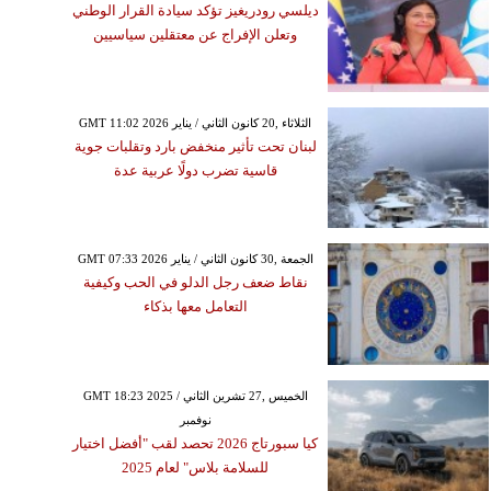
ديلسي رودريغيز تؤكد سيادة القرار الوطني
وتعلن الإفراج عن معتقلين سياسيين
GMT 11:02 2026 الثلاثاء ,20 كانون الثاني / يناير
لبنان تحت تأثير منخفض بارد وتقلبات جوية
قاسية تضرب دولًا عربية عدة
GMT 07:33 2026 الجمعة ,30 كانون الثاني / يناير
نقاط ضعف رجل الدلو في الحب وكيفية
التعامل معها بذكاء
GMT 18:23 2025 الخميس ,27 تشرين الثاني /
نوفمبر
كيا سبورتاج 2026 تحصد لقب "أفضل اختيار
للسلامة بلاس" لعام 2025