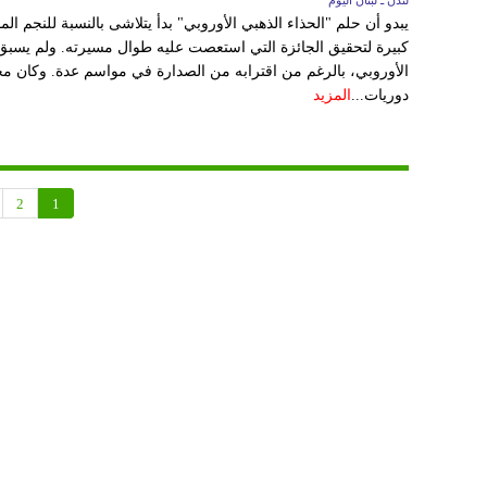
لندن ـ لبنان اليوم
يبدو أن حلم "الحذاء الذهبي الأوروبي" بدأ يتلاشى بالنسبة للنجم
كبيرة لتحقيق الجائزة التي استعصت عليه طوال مسيرته. ولم يسبق ل
الأوروبي، بالرغم من اقترابه من الصدارة في مواسم عدة. وكان م
دوريات...
المزيد
2
1