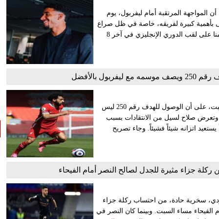
 المواجهة المرتقبة أمام ليفربول، يوم
ظى بأهمية كبيرة لفريقه، خاصة في ظل صراع
الصدارة المحتدم. وتحمل المواجهة أهمية كبرى للفريقين اللذين هيمنا على لقب الدوري الإنجليزي في آخر 8
بول بالأفضل
أكد النجم المصري محمد صلاح لاعب ليفربول الإنجليزي، مساء السبت، على أن الوصول للهدف رقم 250 ليس
. وتعرض صلاح لسيل من الانتقادات بسبب
ستعيد اتزانه شيئاً فشيئاً. وجاء تصريح
كلة جزاء مثيرة للجدل لصالح النصر أمام الفيحاء
دي، سخرية حادة، من احتساب ركلة جزاء
 الفيحاء مساء السبت. وبينما كان النصر في