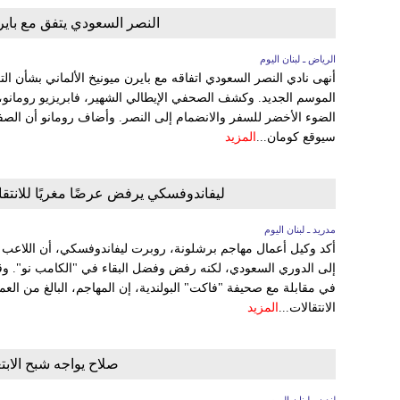
النصر السعودي يتفق مع باير
الرياض ـ لبنان اليوم
أنهى نادي النصر السعودي اتفاقه مع بايرن ميونيخ الألماني بشأن ا
الموسم الجديد. وكشف الصحفي الإيطالي الشهير، فابريزيو رومانو،
سيوقع كومان...
المزيد
ليفاندوفسكي يرفض عرضًا مغريًا للانتقا
مدريد ـ لبنان اليوم
أكد وكيل أعمال مهاجم برشلونة، روبرت ليفاندوفسكي، أن اللاعب ا
إلى الدوري السعودي، لكنه رفض وفضل البقاء في "الكامب نو". وق
الانتقالات...
المزيد
صلاح يواجه شبح الابتع