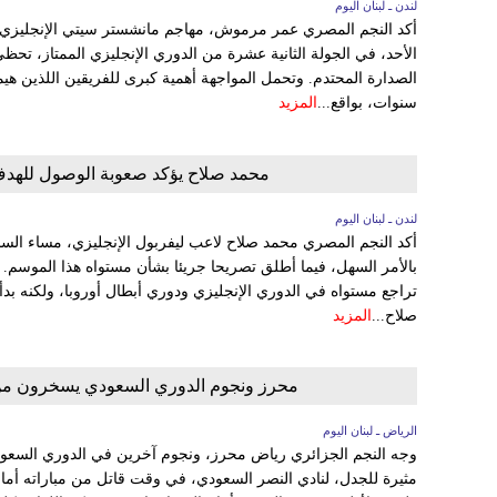
لندن ـ لبنان اليوم
أكد النجم المصري عمر مرموش، مهاجم مانشستر سيتي الإنجليزي أن
الأحد، في الجولة الثانية عشرة من الدوري الإنجليزي الممتاز، تح
سنوات، بواقع...
المزيد
محمد صلاح يؤكد صعوبة الوصول للهدف رقم 250 ويصف موسمه مع ليفر
لندن ـ لبنان اليوم
بالأمر السهل، فيما أطلق تصريحا جريئا بشأن مستواه هذا الموسم
تراجع مستواه في الدوري الإنجليزي ودوري أبطال أوروبا، ولكنه بدأ ي
صلاح...
المزيد
محرز ونجوم الدوري السعودي يسخرون من ر
الرياض ـ لبنان اليوم
وجه النجم الجزائري رياض محرز، ونجوم آخرين في الدوري السعو
مثيرة للجدل، لنادي النصر السعودي، في وقت قاتل من مباراته أمام