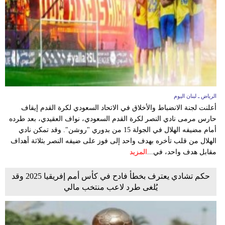
وسفر
ديكور
أخبار
إعلام
تعليم
الرياض ـ لبنان اليوم
أعلنت لجنة الانضباط والأخلاق في الاتحاد السعودي لكرة القدم إيقاف
مرأة
حارس مرمى نادي النصر لكرة القدم السعودي، نواف العقيدي، بعد طرده
أمام مضيفه الهلال في الجولة 15 من بدوري "روشن". وقد تمكن نادي
أزياء
الهلال من قلب تأخره بهدف واحد إلى فوز على ضيفه النصر بثلاثة أهداف
إسلامية
مقابل هدف واحد، في...
المزيد
علوم
حكم تشادي يعترف بخطأ فادح في كأس أمم إفريقيا 2025 وقد
يُلغى طرد لاعب منتخب مالي
وتكنولوجيا
بيئة