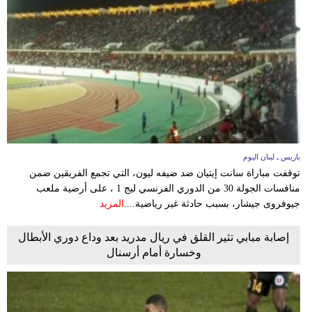
باريس ـ لبنان اليوم
توقفت مباراة سانت إيتيان ضد ضيفه ليون، التي تجمع الفريقين ضمن
منافسات الجولة 30 من الدوري الفرنسي ليج 1 ، على أرضية ملعب
جيوفروى جيشار، بسبب حادثة غير رياضية....
المزيد
إصابة مبابي تثير القلق في ريال مدريد بعد وداع دوري الأبطال
وخسارة أمام أرسنال