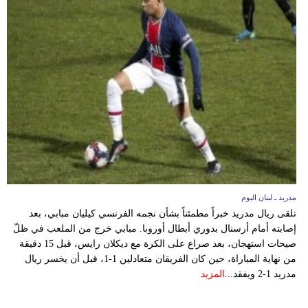
مدريد ـ لبنان اليوم
تلقى ريال مدريد خبراً مطمئناً بشأن نجمه الفرنسي كيليان مبابي، بعد
إصابته أمام أرسنال بدوري أبطال أوروبا. مبابي خرج من الملعب في ظلّ
صيحات استهجان، بعد صراع على الكرة مع ديكلان رايس، قبل 15 دقيقة
من نهاية المباراة، حين كان الفريقان متعادلين 1-1، قبل أن يخسر ريال
مدريد 1-2 ويفقد...
المزيد