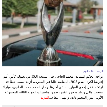
مدوَّنات
أبراج
فيديو
سيارات
الرباط ـ لبنان اليوم
يواجه الحكم التشادي محمد الحاجي في النسخة الـ35 من بطولة كأس أمم
إفريقيا لكرة القدم 2025، المقامة حاليا في المغرب، أزمة بسبب خطأ قد
ارتكبه خلال إحدى المباريات التي أدارها. وأدار الحكم محمد الحاجي، مباراة
منتخب مالي ونظيره جزر القمر، ضمن منافسات الجولة الثالثة للمجموعة
الأولى بدور المجموعات. وانتهى اللقاء...
المزيد