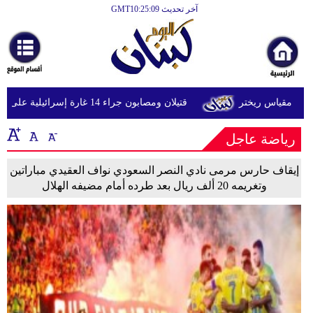
آخر تحديث GMT10:25:09
الرئيسية
أخبارعاجلة
رياضة
قتيلان ومصابون جراء 14 غارة إسرائيلية على شرق وجنوب لبنان
ثقافة
رياضة عاجل
إقتصاد
فن
إيقاف حارس مرمى نادي النصر السعودي نواف العقيدي مباراتين
وتغريمه 20 ألف ريال بعد طرده أمام مضيفه الهلال
وموسيقى
أزياء
صحة
وتغذية
سياحة