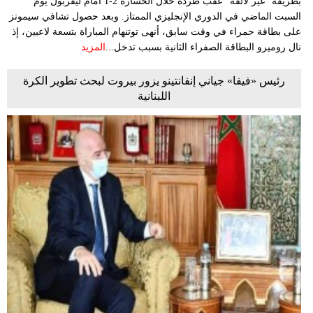
بطريقة "غير لائقة" عقب طرده خلال الخسارة 2-1 أمام ليفربول يوم
السبت الماضي في الدوري الإنجليزي ‌الممتاز. وبعد حصول ‌تشافي سيمونز
‌على بطاقة ​حمراء ‌في وقت سابق، أنهى توتنهام المباراة بتسعة لاعبين، إذ
نال روميرو البطاقة الصفراء الثانية بسبب تدخل...
المزيد
رئيس «فيفا» جياني إنفانتينو يزور بيروت لبحث تطوير الكرة
اللبنانية