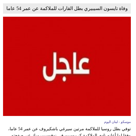
وفاة تايسون السيبيري بطل القارات للملاكمة عن عمر 54 عاما
موسكو - لبنان اليوم
توفي بطل روسيا للملاكمة مرتين سيرغي باشكيروف عن عمر 54 عاما،
وفقا لما أعلنه نادي الملاكمة كريبوست في نوفوسيبيرسك عبر صفحته