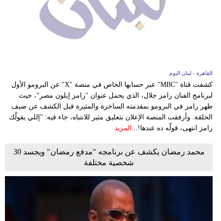
مدوَّنات
أبراج
فيديو
سيارات
القاهرة - لبنان اليوم
كشفت قناة "MBC" عبر حسابها الخاص في منصة "X" عن البرومو الأول
لبرنامج الفنان رامز جلال، الذي يحمل عنوان "رامز إيلون مصر"، حيث
ظهر رامز في البرومو بمقدمته الساخرة والمثيرة قبل الكشف عن ضيف
الحلقة. وأرفقت المنصة الإعلان بتعليق مثير للانتباه، جاء فيه: "إللي يقولّك
رامز انتهى، قولّه ده عندها!...
المزيد
محمد رمضان يكشف عن برنامجه "مدفع رمضان" ويجسد 30
شخصية مختلفة