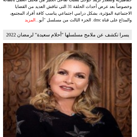
وخصوصاً بعد عرض أحداث الحلقة 31 التى تناقش العديد من القضايا
الاجتماعية المؤثرة، بشكل درامي اجتماعي يناسب كافة أفراد المجتمع،
والمذاع على قناة dmc. الجزء الثالث من مسلسل "أبو...
المزيد
يسرا تكشف عن ملامح مسلسلها "أحلام سعيدة" لرمضان 2022