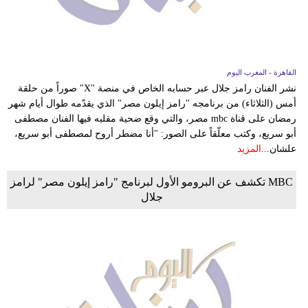
وسفر
ديكور
أخبار
القاهرة - المغرب اليوم
نشر الفنان رامز جلال عبر حسابه الخاص في منصة "X" صوراً من حلقة
إعلام
أمس (الثلاثاء) من برنامجه "رامز إيلون مصر" الذي يقدّمه طوال أيام شهر
رمضان على قناة mbc مصر، والتي وقع ضحية مقلبه فيها الفنان مصطفى
تعليم
أبو سريع، وكتب معلّقاً على الصور: "أنا مضطر أروح لمصطفى أبو سريع،
علشان...
المزيد
مرأة
MBC تكشف عن البرومو الأول لبرنامج "رامز إيلون مصر" لرامز
أزياء
جلال
إسلامية
علوم
وتكنولوجيا
بيئة