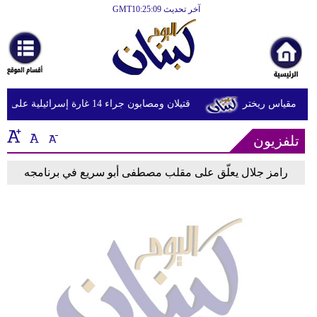
آخر تحديث GMT10:25:09
الرئيسية
أخبارعاجلة
رياضة
قتيلان ومصابون جراء 14 غارة إسرائيلية على شرق وجنوب لبنان
ثقافة
تلفزيون
إقتصاد
فن
رامز جلال يعلّق على مقلب مصطفى أبو سريع في برنامجه
وموسيقى
أزياء
صحة
وتغذية
سياحة