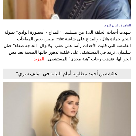
القاهرة ـ لبنان اليوم
شهدت أحداث الحلقة الـ13 من مسلسل "المداح - أسطورة الوادي" بطولة
النجم حمادة هلال، والمذاع على شاشة mbc مصر، بعض المفاجآت
الغامضة التى قلبت الأحداث رأسا على عقب. ولاتزال "الحاجة صفاء" حنان
سليمان، ترقد في المستشفى على خلفية تدهور حالتها الصحية بعد مس
الجن لها، فتذهب رحاب "هبة مجدي" للمستشفى...
المزيد
عائشة بن أحمد مطلوبة أمام النيابة في "ملف سري"