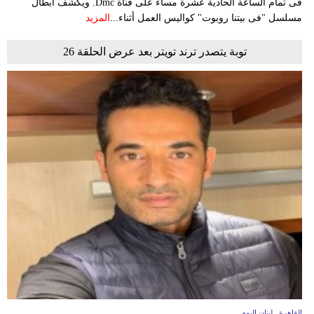
فى تمام الساعة الحادية عشرة مساء على قناة Dmc. ويكشف أبطال
مسلسل "فى بيتنا روبوت" كواليس العمل أثناء...
المزيد
توبة يتصدر ترند تويتر بعد عرض الحلقة 26
القاهرة ـ لبنان اليوم