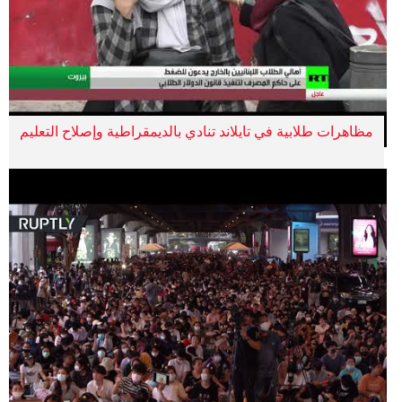
مظاهرات طلابية في تايلاند تنادي بالديمقراطية وإصلاح التعليم