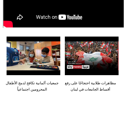
وسفر
ديكور
أخبار
إعلام
تعليم
مرأة
أزياء
مظاهرات طلابية احتجاجًا على رفع
جمعيات ألمانية تكافح لدمج الأطفال
إسلامية
أقساط الجامعات في لبنان
المحرومين اجتماعياً
علوم
وتكنولوجيا
بيئة