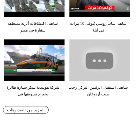
شاهد: شاب روسي يُتوفى 10 مرات
شاهد : اكتشافات أثرية بمنطقة
في ليلة
سقارة في مصر
شاهد : استقبال الرئيس التركي رجب
شركة هولندية تبتكر سيارة طائرة
طيب أردوغان
وتعزم تسويقها في
المزيد من الفيديوهات