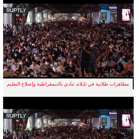
مظاهرات طلابية في تايلاند تنادي بالديمقراطية وإصلاح التعليم