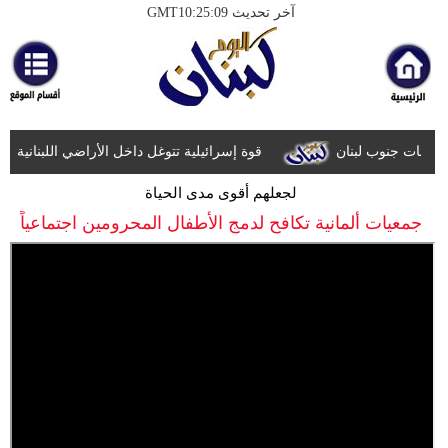
آخر تحديث GMT10:25:09
الرئيسية
أخبارعاجلة
رياضة
يهات جنوب لبنان
قوة إسرائيلية تتوغل داخل الأراضي اللبنانية
ثقافة
لجعلهم أقوى مدى الحياة
إقتصاد
جمعيات ألمانية تكافح لدمج الأطفال المحرومين اجتماعياً
فن
وموسيقى
أزياء
صحة
وتغذية
سياحة