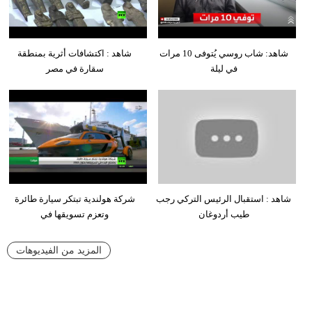
شاهد: شاب روسي يُتوفى 10 مرات
شاهد : اكتشافات أثرية بمنطقة
في ليلة
سقارة في مصر
شاهد : استقبال الرئيس التركي رجب
شركة هولندية تبتكر سيارة طائرة
طيب أردوغان
وتعزم تسويقها في
المزيد من الفيديوهات