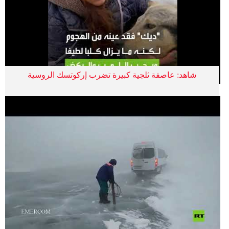
شاهد: عاصفة ثلجية كبيرة تضرب إركوتسك الروسية