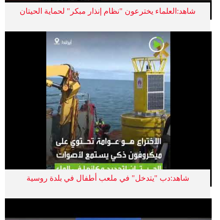
شاهد:العلماء يخترعون "نظام إنذار مبكر" لحماية الحيتان
شاهد:دب "يتدخل" في ملعب أطفال في بلدة روسية