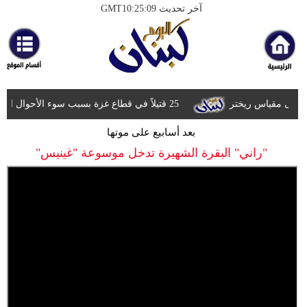
آخر تحديث GMT10:25:09
الرئيسية
أخبارعاجلة
رياضة
25 قتيلاً في قطاع غزة بسبب سوء الأحوال الجوية وغرق مخيمات النازحين
ثقافة
بعد أسابيع على موتها
إقتصاد
"راني" البقرة الشهيرة تدخل موسوعة "غينيس"
فن
وموسيقى
أزياء
صحة
وتغذية
سياحة