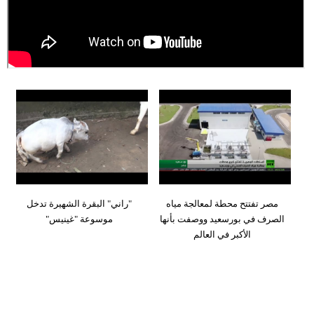
وسفر
ديكور
أخبار
إعلام
تعليم
مرأة
أزياء
مصر تفتتح محطة لمعالجة مياه
"راني" البقرة الشهيرة تدخل
إسلامية
الصرف في بورسعيد ووصفت بأنها
موسوعة "غينيس"
الأكبر في العالم
علوم
وتكنولوجيا
بيئة