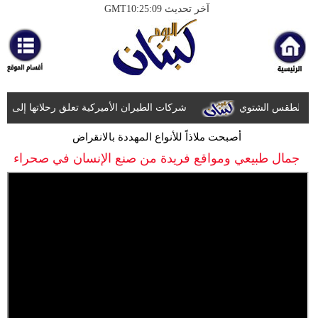
آخر تحديث GMT10:25:09
الرئيسية
أخبارعاجلة
رياضة
 الطقس الشتوي
ثقافة
شركات الطيران الأميركية تعلق رحلاتها إلى الش
أصبحت ملاذاً للأنواع المهددة بالانقراض
إقتصاد
جمال طبيعي ومواقع فريدة من صنع الإنسان في صحراء
فن
دبي
وموسيقى
أزياء
صحة
وتغذية
سياحة