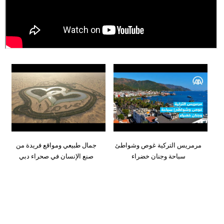
وسفر
ديكور
أخبار
إعلام
تعليم
مرأة
أزياء
مرمريس التركية غوص وشواطئ
جمال طبيعي ومواقع فريدة من
إسلامية
سباحة وجنان خضراء
صنع الإنسان في صحراء دبي
علوم
وتكنولوجيا
بيئة