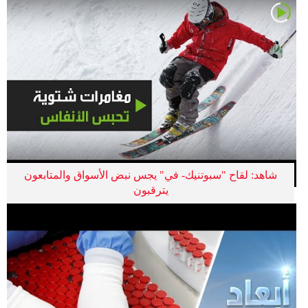
شاهد: لقاح "سبوتنيك- في" يجس نبض الأسواق والمتابعون
يترقبون