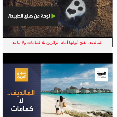
المالديف تفتح أبوابها أمام الزائرين بلا كمامات ولا تباعد