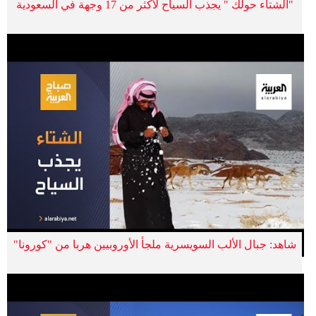
"الشتاء حولك " يجذب السياح لأكثر من 17 وجهة في السعودية
شاهد: جبال الألب السويسرية ملجأ الأوروبيين هربا من "كورونا"