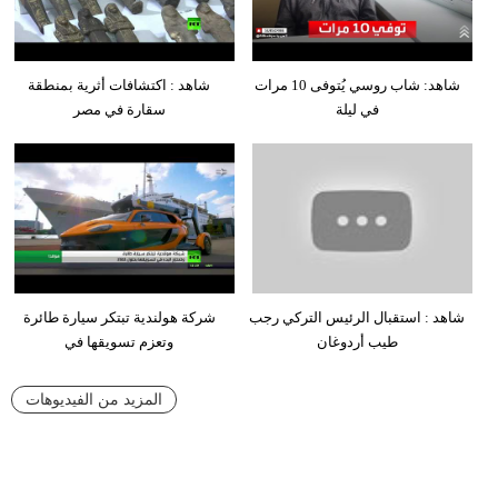
شاهد: شاب روسي يُتوفى 10 مرات
شاهد : اكتشافات أثرية بمنطقة
في ليلة
سقارة في مصر
شاهد : استقبال الرئيس التركي رجب
شركة هولندية تبتكر سيارة طائرة
طيب أردوغان
وتعزم تسويقها في
المزيد من الفيديوهات