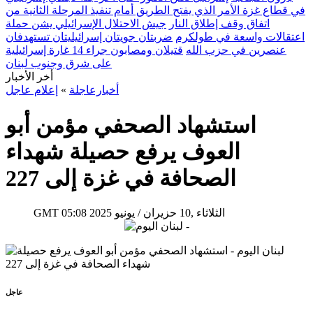
في قطاع غزة الأمر الذي يفتح الطريق أمام تنفيذ المرحلة الثانية من
اتفاق وقف إطلاق النار
جيش الاحتلال الإسرائيلي يشن حملة
اعتقالات واسعة في طولكرم
ضربتان جويتان إسرائيليتان تستهدفان
عنصرين في حزب الله
قتيلان ومصابون جراء 14 غارة إسرائيلية
على شرق وجنوب لبنان
أخر الأخبار
أخبارعاجلة
»
إعلام عاجل
استشهاد الصحفي مؤمن أبو
العوف يرفع حصيلة شهداء
الصحافة في غزة إلى 227
05:08 2025 الثلاثاء ,10 حزيران / يونيو
GMT
عاجل