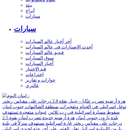
بيئة
أبراج
سيارات
سيارات
آخر أخبار عالم السيارات
أحدث الإصدارات في عالم السيارات
فيديو عالم السيارات
سوق السيارات
أخبار السيارات
قيد الاختبار
إختراعات
حوارات و تقارير
غاليري
هزة أرضية تضرب عنّايا – جبيل بقوّة 2.8 درجات على مقياس ريختر
توغل إسرائيلي في الخيام وتفجيرات بمنطقة الشاليهات جنوب لبنان
سقوط مسيّرة إسرائيلية في رب ثلاثين
عبوات متفجرة تستهدف
بلدة يارون جنوبي لبنان
هزة أرضية جديدة تضرب لبنان بقوة 2.5
درجات على مقياس ريختر
غارة إسرائيلية تستهدف منزلاً في بلدة
يارون اللبنانية
إسرائيل تعلن العثور على أخر جثة لجندي إسرائيلي