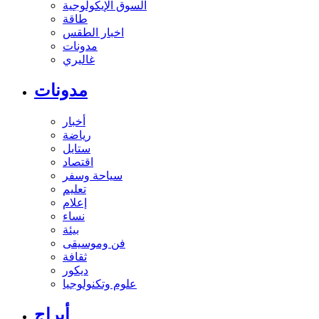
السوق الإيكولوجية
طاقة
اخبار الطقس
مدونات
غاليري
مدونات
أخبار
رياضة
ستايل
اقتصاد
سياحة وسفر
تعليم
إعلام
نساء
بيئة
فن وموسيقى
ثقافة
ديكور
علوم وتكنولوجيا
أبراج