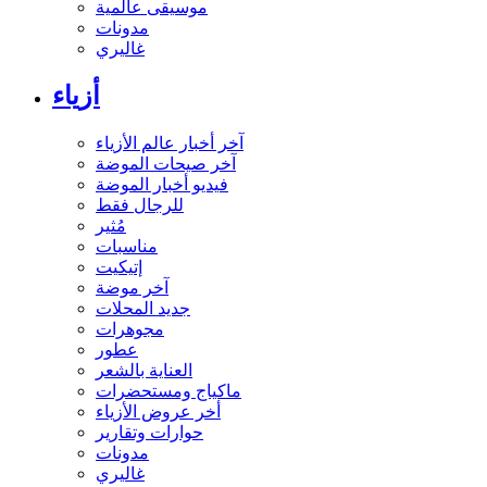
موسيقى عالمية
مدونات
غاليري
أزياء
آخر أخبار عالم الأزياء
آخر صيحات الموضة
فيديو أخبار الموضة
للرجال فقط
مُثير
مناسبات
إتيكيت
آخر موضة
جديد المحلات
مجوهرات
عطور
العناية بالشعر
ماكياج ومستحضرات
أخر عروض الأزياء
حوارات وتقارير
مدونات
غاليري