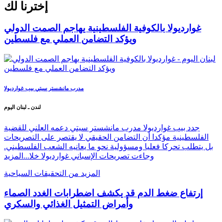
إخترنا لك
غوارديولا بالكوفية الفلسطينية يهاجم الصمت الدولي
ويؤكد التضامن العملي مع فلسطين
مدرب مانشستر سيتي بيب غوارديولا
لندن ـ لبنان اليوم
جدد بيب غوارديولا مدرب مانشستر سيتي دعمه العلني للقضية
الفلسطينية مؤكدا أن التضامن الحقيقي لا يقتصر على التصريحات
بل يتطلب تحركا فعليا ومسؤولية نحو ما يعانيه الشعب الفلسطيني.
وجاءت تصريحات الإسباني غوارديولا خلا...
المزيد
المزيد من التحقيقات السياحية
إرتفاع ضغط الدم قد يكشف اضطرابات الغدد الصماء
وأمراض التمثيل الغذائي والسكري