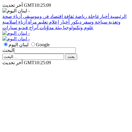
آخر تحديث GMT10:25:09
الرئيسية
أخبارعاجلة
رياضة
ثقافة
إقتصاد
فن وموسيقى
أزياء
صحة
وتغذية
سياحة وسفر
ديكور
أخبار
إعلام
تعليم
مرأة
أزياء إسلامية
علوم وتكنولوجيا
بيئة
مدوَّنات
أبراج
فيديو
سيارات
Google
لبنان اليوم
البحث
آخر تحديث GMT10:25:09