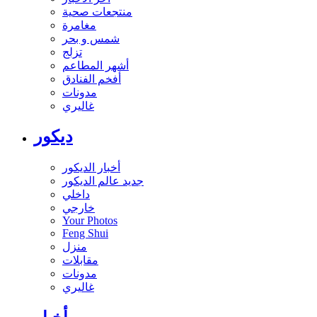
منتجعات صحية
مغامرة
شمس و بحر
تزلج
أشهر المطاعم
أفخم الفنادق
مدونات
غاليري
ديكور
أخبار الديكور
جديد عالم الديكور
داخلي
خارجي
Your Photos
Feng Shui
منزل
مقابلات
مدونات
غاليري