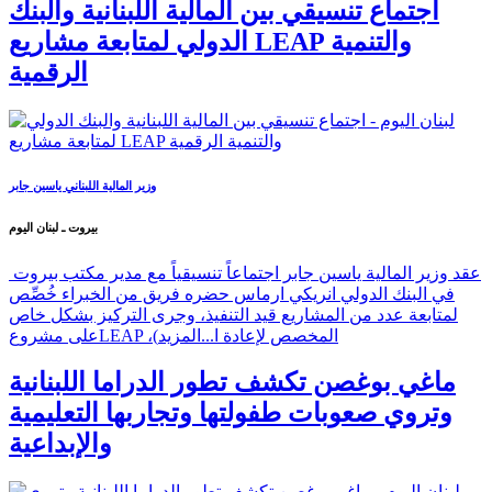
اجتماع تنسيقي بين المالية اللبنانية والبنك
الدولي لمتابعة مشاريع LEAP والتنمية
الرقمية
وزير المالية اللبناني ياسين جابر
بيروت ـ لبنان اليوم
عقد وزير المالية ياسين جابر اجتماعاً تنسيقياً مع مدير مكتب بيروت
في البنك الدولي انريكي ارماس حضره فريق من الخبراء خُصِّص
لمتابعة عدد من المشاريع قيد التنفيذ، وجرى التركيز بشكل خاص
على مشروعLEAP ،(المخصص لإعادة ا...
المزيد
ماغي بوغصن تكشف تطور الدراما اللبنانية
وتروي صعوبات طفولتها وتجاربها التعليمية
والإبداعية