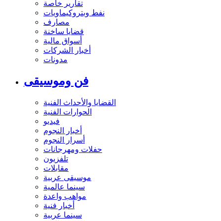
تقارير خاصة
نفط وبتروكيماويات
مصارف
قضايا ساخنة
أسواق مالية
أخبار الشركات
مدونات
فن وموسيقى
القضايا والأحداث الفنية
الحوارات الفنية
فيديو
أخبار النجوم
أسرار النجوم
حفلات ومهرجانات
تلفزيون
مقابلات
موسيقى عربية
سينما عالمية
مواهب واعدة
أخبار فنية
سينما عربية