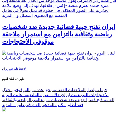
أثار الملياردير الأميركي إيلون ماسك موجة من الجدل بعد تلميحه إلى
ميزة جديدة تعتزم منصة «إكس» إطلاقها، تهدف إلى وضع علامة
تحذيرية على الصور المعدّلة، في خطوة قد تمثل تحولاً في تعامل
المنصة مع المحتوى المضلل وا...
المزيد
إيران تفتح جبهة قضائية جديدة ضد شخصيات
رياضية وثقافية بالتزامن مع استمرار ملاحقة
موقوفي الاحتجاجات
الاحتجاجات في إيران
طهران ـ لبنان اليوم
فيما تتواصل الملاحقات القضائية بحق عدد من الموقوفين خلال
الاحتجاجات التي عمت إيران خلال الفترة الماضية، أعلنت النيابة
العامة فتح قضايا جديدة ضد شخصيات من عالمي الرياضة والثقافة.
فقد أطلق مكتب المدعي العام في طهرا...
المزيد