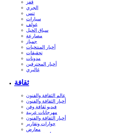
قفز
الجري
تنس
سيارات
غولف
سباق الخيل
مصارعة
جمباز
أخبار المنتخبات
تحقيقات
مدونات
أخبار المحترفين
غاليري
ثقافة
عالم الثقافة والفنون
أخبار الثقافة والفنون
فيديو ثقافة وفن
مهرجانات عربية
أخبار الثقافة والفنون
حوارات وتقارير
معارض